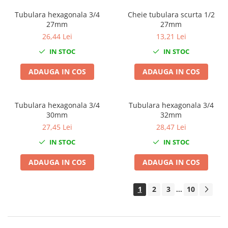
Compresoare
Tubulara hexagonala 3/4
Cheie tubulara scurta 1/2
Filtre Pneumatice
27mm
27mm
Furtune Aer Comprimat
26,44 Lei
13,21 Lei
Masini de gaurit si taiat
IN STOC
IN STOC
Pistoale de vopsit
ADAUGA IN COS
ADAUGA IN COS
Pistoale Pneumatice
Polizoare biax
Scule pentru nituit si capsat
Tubulara hexagonala 3/4
Tubulara hexagonala 3/4
Slefuitoare Pneumatice
30mm
32mm
Scule speciale
27,45 Lei
28,47 Lei
IN STOC
IN STOC
Diagnoza si masurari
Injectoare
ADAUGA IN COS
ADAUGA IN COS
Motor
Rulmenti,Bucsi si Extractoare
1
2
3
10
...
Sistem directie
Sistem franare
Sistem Vibro-Power