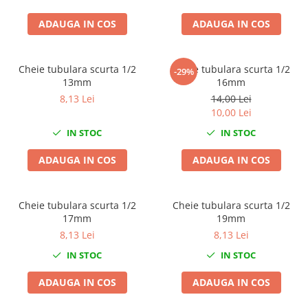
Nissan
ADAUGA IN COS
ADAUGA IN COS
Opel
Peugeot
Renault
Cheie tubulara scurta 1/2
Cheie tubulara scurta 1/2
-29%
Rover
13mm
16mm
Saab
8,13 Lei
14,00 Lei
10,00 Lei
Seat
Skoda
IN STOC
IN STOC
Suzuki
ADAUGA IN COS
ADAUGA IN COS
Universale
Volkswagen
Volvo
Cheie tubulara scurta 1/2
Cheie tubulara scurta 1/2
17mm
19mm
Scule pentru tinichigerie
8,13 Lei
8,13 Lei
Scule Pneumatice
IN STOC
IN STOC
Accesorii Pneumatice
ADAUGA IN COS
ADAUGA IN COS
Alte scule pneumatice
Chei cu clichet