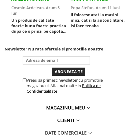
Cosmin Ardelean,
Acum 5
Popa Stefan,
Acum 11 luni
Flo
luni
lun
il folosesc atat la masini
Un produs de calitate
mici, cat si la autoutilitare,
rez
foarte buna foarte practica
isi face treaba
dupa ce o prinzi pe capota
poti sa o dai mai in stanga
sau in dreapta unde ai
nevoie lumina puternica si
Newsletter
Nu rata ofertele si promotiile noastre
de la baterie care tine
destul de mult dar daca o
bagi la priza nu mai ai
treaba toata ziua ,ce...
Vreau sa primesc newsletter cu promotiile
magazinului. Afla mai multe in
Politica de
Confidentialitate
MAGAZINUL MEU
CLIENTI
DATE COMERCIALE