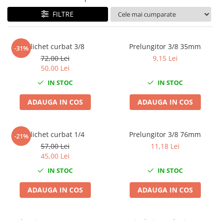
Tig-Wig
FILTRE
Pompe si Cilindri Hidraulici
Prese pentru arcuri
Clichet curbat 3/8
Prelungitor 3/8 35mm
-31%
Redresoare,Roboti Pornire,Cabluri
72,00 Lei
9,15 Lei
Curent
50,00 Lei
Schimb ulei
IN STOC
IN STOC
Accesorii schimb ulei
ADAUGA IN COS
ADAUGA IN COS
Chei buson baie ulei
Chei filtru ulei
Recuperatoare de ulei
Clichet curbat 1/4
Prelungitor 3/8 76mm
-21%
Scule Ajutatoare
57,00 Lei
11,18 Lei
45,00 Lei
Scule De Mana si Unelte
IN STOC
IN STOC
Aparate de nituit si capsat
Burghie
ADAUGA IN COS
ADAUGA IN COS
Capsatoare tapiterie
Chei de Forta