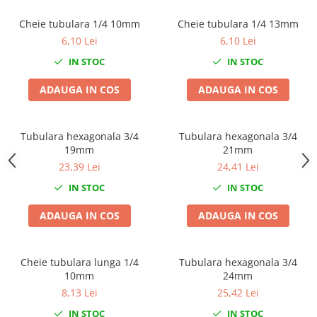
Scule fixare distributie
Cheie tubulara 1/4 10mm
Cheie tubulara 1/4 13mm
Alfa romeo
6,10 Lei
6,10 Lei
Audi
IN STOC
IN STOC
Bmw
Chevrolet
ADAUGA IN COS
ADAUGA IN COS
Chrysler
Citroen
Tubulara hexagonala 3/4
Tubulara hexagonala 3/4
Dacia
19mm
21mm
Fiat
23,39 Lei
24,41 Lei
Ford
IN STOC
IN STOC
Jaguar
Jeep
ADAUGA IN COS
ADAUGA IN COS
Lancia
Land Rover
Cheie tubulara lunga 1/4
Tubulara hexagonala 3/4
Mazda
10mm
24mm
Mercedes
8,13 Lei
25,42 Lei
Mini
IN STOC
IN STOC