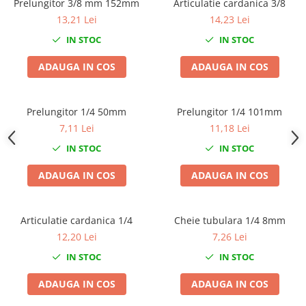
Prelungitor 3/8 mm 152mm
Articulatie cardanica 3/8
Chei Dinamometrice
13,21 Lei
14,23 Lei
Ciocane Dalti si Dornuri
IN STOC
IN STOC
Gresoare
Reparat Filete
ADAUGA IN COS
ADAUGA IN COS
Scule Electrice
Aeroterme si Incalzitoare
Prelungitor 1/4 50mm
Prelungitor 1/4 101mm
Aparate de spalat cu presiune
7,11 Lei
11,18 Lei
Aspiratoare industriale
IN STOC
IN STOC
Lampi si Lanterne
Masini de insurubat si gaurit
ADAUGA IN COS
ADAUGA IN COS
Masini de polishat
Pistoale aer cald
Articulatie cardanica 1/4
Cheie tubulara 1/4 8mm
Pistoale de lipit
12,20 Lei
7,26 Lei
Pistoale electrice de impact
IN STOC
IN STOC
Polizoare unghiulare
Rindele
ADAUGA IN COS
ADAUGA IN COS
Slefuitoare electrice