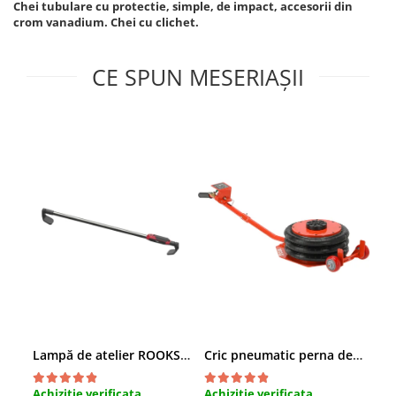
Chei tubulare cu protectie, simple, de impact, accesorii din
Sisteme de ridicare si sustinere
crom vanadium. Chei cu clichet.
Capre Auto
Cricuri Hidraulice
CE SPUN MESERIAȘII
Surubelnite Si Biti
Truse de biti
Truse de surubelnite
Vulcanizare
Masini de dejantat roti
Masini de echilibrat roti
Piese de schimb
Scule Vulcanizare
Lampă de atelier ROOKS B2 HYBRID pentru capotă, 2000 lumeni, 5000 mAh
Cric pneumatic perna de aer cu inaltator 6T
Achizitie verificata
Achizitie verificata
Ach