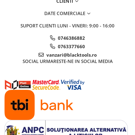
CLIENTI
Nissan
Opel
DATE COMERCIALE
Peugeot
SUPORT CLIENTI
LUNI - VINERI: 9:00 - 16:00
Renault
Rover
0746386882
Saab
0763377660
Seat
vanzari@blacktools.ro
Skoda
SOCIAL
URMARESTE-NE IN SOCIAL MEDIA
Suzuki
Universale
Volkswagen
Volvo
Scule pentru tinichigerie
Scule Pneumatice
Accesorii Pneumatice
Alte scule pneumatice
Chei cu clichet