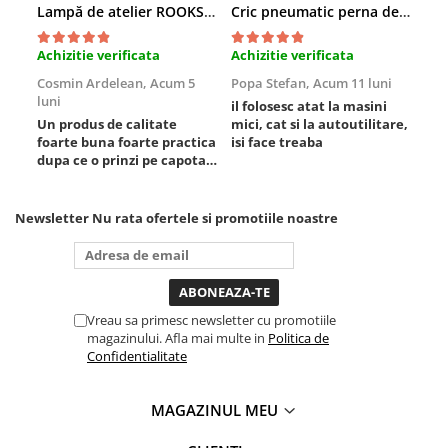
Lampă de atelier ROOKS B2 HYBRID pentru capotă, 2000 lumeni, 5000 mAh
Cric pneumatic perna de aer cu inaltator 6T
Scule fixare distributie
Alfa romeo
Achizitie verificata
Achizitie verificata
Ach
Audi
Cosmin Ardelean,
Acum 5
Popa Stefan,
Acum 11 luni
Flo
Bmw
luni
lun
il folosesc atat la masini
Chevrolet
Un produs de calitate
mici, cat si la autoutilitare,
rez
foarte buna foarte practica
isi face treaba
Chrysler
dupa ce o prinzi pe capota
Citroen
poti sa o dai mai in stanga
sau in dreapta unde ai
Dacia
nevoie lumina puternica si
Newsletter
Nu rata ofertele si promotiile noastre
Fiat
de la baterie care tine
destul de mult dar daca o
Ford
bagi la priza nu mai ai
Jaguar
treaba toata ziua ,ce...
Jeep
Vreau sa primesc newsletter cu promotiile
Lancia
magazinului. Afla mai multe in
Politica de
Land Rover
Confidentialitate
Mazda
Mercedes
MAGAZINUL MEU
Mini