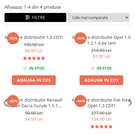
Tig-Wig
Afiseaza:
1-
4
din
4
produse
Pompe si Cilindri Hidraulici
FILTRE
Prese pentru arcuri
Redresoare,Roboti Pornire,Cabluri
Kit fixare distributie 1.3 CDTI
Kit fixare distributie Opel 1.0
-56%
-59%
Curent
1.2 1.4 pe lant
190,00 Lei
Schimb ulei
210,00 Lei
84,00 Lei
87,00 Lei
Accesorii schimb ulei
Chei buson baie ulei
IN STOC
IN STOC
Chei filtru ulei
ADAUGA IN COS
ADAUGA IN COS
Recuperatoare de ulei
Scule Ajutatoare
Scule De Mana si Unelte
Kit fixare distributie Renault
Kit fixare distributie Fiat Ford
-40%
-44%
Nissan Dacia Suzuki 1.5 1.9
Opel 1.3 CDTI
Aparate de nituit si capsat
Dci diesel
90,00 Lei
277,00 Lei
Burghie
54,00 Lei
154,00 Lei
Capsatoare tapiterie
Chei de Forta