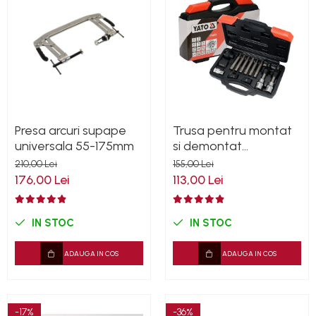
Presa arcuri supape
Trusa pentru montat
universala 55-175mm
si demontat
alternatoare 13 piese
210,00 Lei
155,00 Lei
176,00 Lei
113,00 Lei
IN STOC
IN STOC
ADAUGA IN COS
ADAUGA IN COS
-17%
-36%