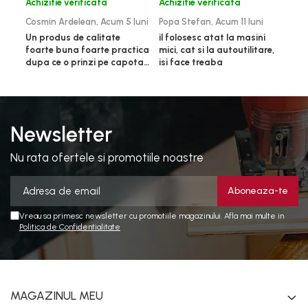
Achizitie verificata
Achizitie verificata
Ach
Cosmin Ardelean,
Acum 5 luni
Popa Stefan,
Acum 11 luni
Flo
luni
Un produs de calitate
il folosesc atat la masini
foarte buna foarte practica
mici, cat si la autoutilitare,
rez
dupa ce o prinzi pe capota
isi face treaba
poti sa o dai mai in stanga
sau in dreapta unde ai
nevoie lumina puternica si
de la baterie care tine
destul de mult dar daca o
Newsletter
bagi la priza nu mai ai
treaba toata ziua ,ce...
Nu rata ofertele si promotiile noastre
Vreau sa primesc newsletter cu promotiile magazinului. Afla mai multe in
Politica de Confidentialitate
MAGAZINUL MEU