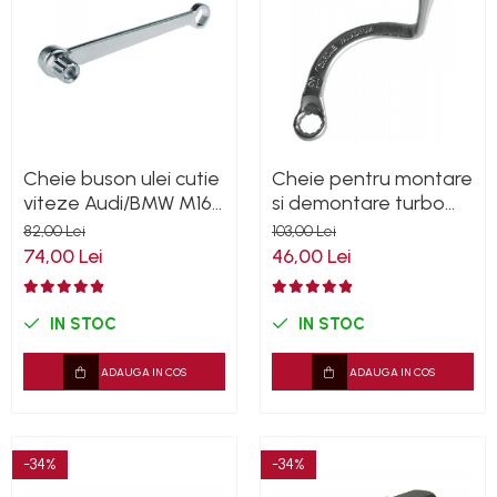
Cheie buson ulei cutie
Cheie pentru montare
viteze Audi/BMW M16
si demontare turbo
19MM
VAG 12mm
82,00 Lei
103,00 Lei
74,00 Lei
46,00 Lei
IN STOC
IN STOC
ADAUGA IN COS
ADAUGA IN COS
-34%
-34%