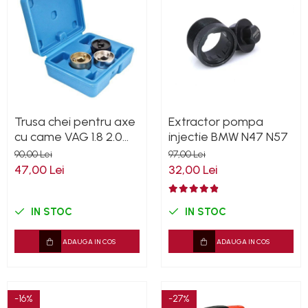
Trusa chei pentru axe
Extractor pompa
cu came VAG 1.8 2.0
injectie BMW N47 N57
TSI TFSI
90,00 Lei
97,00 Lei
47,00 Lei
32,00 Lei
IN STOC
IN STOC
ADAUGA IN COS
ADAUGA IN COS
-16%
-27%