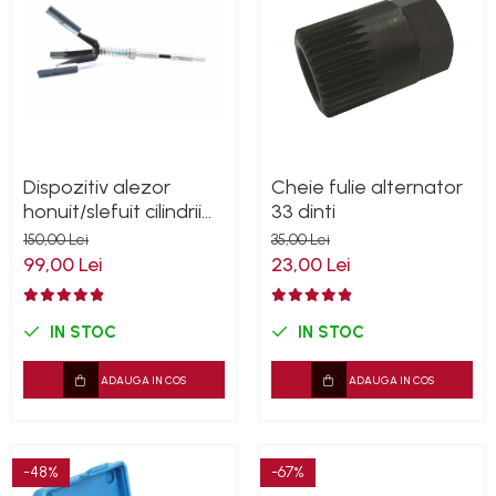
Dispozitiv alezor
Cheie fulie alternator
honuit/slefuit cilindrii
33 dinti
51-177mm
150,00 Lei
35,00 Lei
99,00 Lei
23,00 Lei
IN STOC
IN STOC
ADAUGA IN COS
ADAUGA IN COS
-48%
-67%