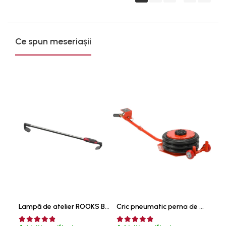
Ce spun meseriașii
Lampă de atelier ROOKS B2 HYBRID pentru capotă, 2000 lumeni, 5000 mAh
Cric pneumatic perna de aer cu inaltator 6T