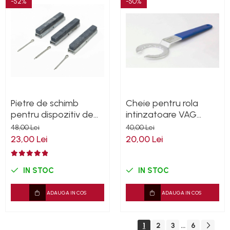
-52%
-50%
Pietre de schimb
Cheie pentru rola
pentru dispozitiv de
intinzatoare VAG
honuit cilindrii 32-
32mm
48,00 Lei
40,00 Lei
89mm
23,00 Lei
20,00 Lei
IN STOC
IN STOC
ADAUGA IN COS
ADAUGA IN COS
1
2
3
6
...