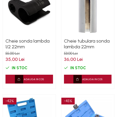
Mercedes
Mini
Nissan
Opel
Peugeot
Renault
Cheie sonda lambda
Cheie tubulara sonda
Rover
1/2 22mm
lambda 22mm
Saab
55,00 Lei
53,00 Lei
Seat
35,00 Lei
36,00 Lei
Skoda
IN STOC
IN STOC
Suzuki
Universale
ADAUGA IN COS
ADAUGA IN COS
Volkswagen
Volvo
Scule pentru tinichigerie
-42%
-45%
Scule Pneumatice
Accesorii Pneumatice