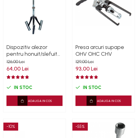
Dispozitiv alezor
Presa arcuri supape
pentru honuit/slefuit
OHV OHC CHV
cilindri 32-89mm
126,00 Lei
129,00 Lei
64,00 Lei
93,00 Lei
IN STOC
IN STOC
ADAUGA IN COS
ADAUGA IN COS
-10%
-55%