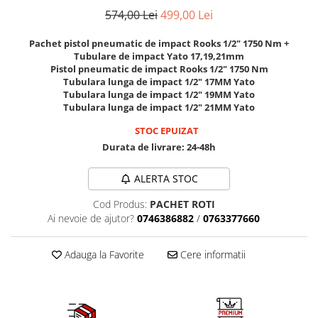
Mig-Mag
574,00 Lei
499,00 Lei
Sudura In Puncte
Tig-Wig
Pachet pistol pneumatic de impact Rooks 1/2" 1750 Nm +
Tubulare de impact Yato 17,19,21mm
Pompe si Cilindri Hidraulici
Pistol pneumatic de impact Rooks 1/2" 1750 Nm
Prese pentru arcuri
Tubulara lunga de impact 1/2" 17MM Yato
Tubulara lunga de impact 1/2" 19MM Yato
Redresoare,Roboti Pornire,Cabluri
Tubulara lunga de impact 1/2" 21MM Yato
Curent
STOC EPUIZAT
Schimb ulei
Durata de livrare:
24-48h
Accesorii schimb ulei
ALERTA STOC
Chei buson baie ulei
Chei filtru ulei
Cod Produs:
PACHET ROTI
Recuperatoare de ulei
Ai nevoie de ajutor?
0746386882
/
0763377660
Scule Ajutatoare
Adauga la Favorite
Cere informatii
Scule De Mana si Unelte
Aparate de nituit si capsat
Burghie
Capsatoare tapiterie