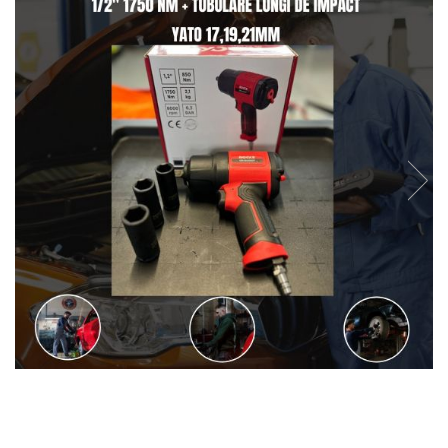
Clima/Aer conditionat
Cricuri cutie viteze
Dispozitive de sablat & accesorii
Dispozitive spalat piese
Dulapuri Bancuri Carucioare
Bancuri de lucru
Carucioare pentru marfa
Cutii pentru scule
Dulapuri echipate
Dulapuri pentru scule
Module scule
Echipamente De Sudura
Aparate taiere cu plasma
Autogen
Invertoare Sudura
Magneti fixare sudura