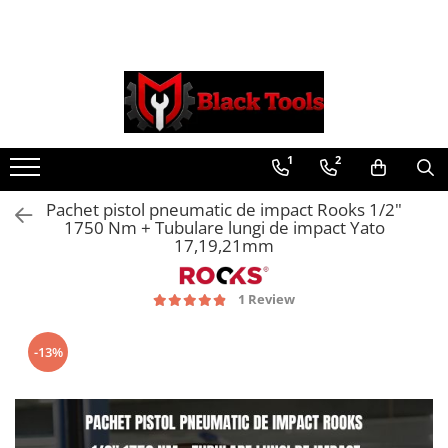
Toate Produsele
Scule Service Auto
Chei Si Truse De Chei
1
2
Chei combinate
Chei Combinate Cu Clichet
Pachet pistol pneumatic de impact Rooks 1/2"
Chei Cotite
1750 Nm + Tubulare lungi de impact Yato
Chei speciale
17,19,21mm
Clesti Si Seturi De Clesti
1 Review
Clesti autoblocanti
Clesti pentru sertizat
Clesti pentru sigurante
-13%
Clesti reglabili pentru tevi
Clesti service auto
Clesti universali