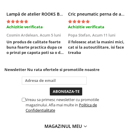
Tubulare 3/8
Lampă de atelier ROOKS B2 HYBRID pentru capotă, 2000 lumeni, 5000 mAh
Cric pneumatic perna de aer cu inaltator 6T
Consumabile Si Accesorii
Accesorii auto
Achizitie verificata
Achizitie verificata
A
Clipsuri si cleme auto
Cosmin Ardelean,
Acum 5 luni
Popa Stefan,
Acum 11 luni
F
Un produs de calitate foarte
il folosesc atat la masini mici,
r
Consumabile Service
buna foarte practica dupa ce
cat si la autoutilitare, isi face
Chimice Auto
o prinzi pe capota poti sa o dai
treaba
mai in stanga sau in dreapta
Detailing Auto
unde ai nevoie lumina
Echipamente De Protectie
puternica si de la baterie care
Newsletter
Nu rata ofertele si promotiile noastre
tine destul de mult dar daca o
Elevatoare
bagi la priza nu mai ai treaba
LICHIDARE DE STOC
toata ziua ,ce...
Pachete avantajoase
Vreau sa primesc newsletter cu promotiile
magazinului. Afla mai multe in
Politica de
Confidentialitate
MAGAZINUL MEU