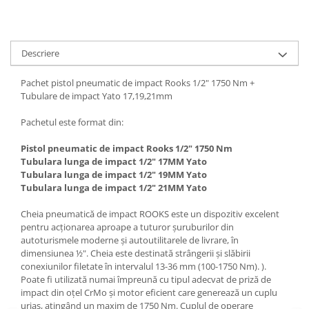
Slefuitoare electrice
Scule fixare distributie
Descriere
Alfa romeo
Audi
Pachet pistol pneumatic de impact Rooks 1/2" 1750 Nm +
Bmw
Tubulare de impact Yato 17,19,21mm
Chevrolet
Pachetul este format din:
Chrysler
Citroen
Pistol pneumatic de impact Rooks 1/2" 1750 Nm
Tubulara lunga de impact 1/2" 17MM Yato
Dacia
Tubulara lunga de impact 1/2" 19MM Yato
Fiat
Tubulara lunga de impact 1/2" 21MM Yato
Ford
Cheia pneumatică de impact ROOKS este un dispozitiv excelent
Jaguar
pentru acționarea aproape a tuturor șuruburilor din
Jeep
autoturismele moderne și autoutilitarele de livrare, în
Lancia
dimensiunea ½". Cheia este destinată strângerii și slăbirii
conexiunilor filetate în intervalul 13-36 mm (100-1750 Nm). ).
Land Rover
Poate fi utilizată numai împreună cu tipul adecvat de priză de
Mazda
impact din oțel CrMo și motor eficient care generează un cuplu
Mercedes
uriaș, atingând un maxim de 1750 Nm. Cuplul de operare