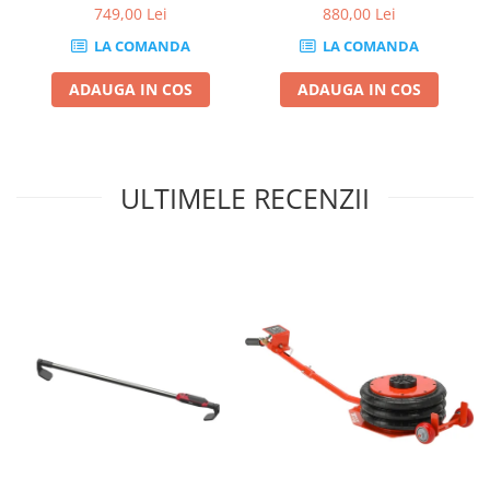
749,00 Lei
880,00 Lei
Truse si Accesorii 3/4
LA COMANDA
LA COMANDA
Truse si Accesorii 3/8
ADAUGA IN COS
ADAUGA IN COS
Truse si acesorii de impact
Accesorii de impact 1"
Accesorii de impact 1/2
Accesorii de impact 3/4
ULTIMELE RECENZII
Truse de adaptoare
Truse de biti de impact
Tubulare de impact 1"
Tubulare de impact 1/2
Tubulare de impact 3/4
Tubulare 1/2
Tubulare 1/2 bihexagonale
Tubulare 1/2 hexagonale
Tubulare 1/4
Tubulare 3/4