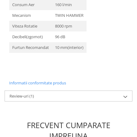
Consum Aer
160 l/min
Chei cu clichet
Mecanism
TWIN HAMMER
Compresoare
Filtre Pneumatice
Viteza Rotatie
8000 rpm
Furtune Aer Comprimat
Decibeli(zgomot)
96 dB
Masini de gaurit si taiat
Pistoale de vopsit
Furtun Recomandat
10 mm(interior)
Pistoale Pneumatice
Polizoare biax
Scule pentru nituit si capsat
Slefuitoare Pneumatice
Informatii conformitate produs
Scule speciale
Review-uri
(1)
Diagnoza si masurari
Injectoare
Motor
Rulmenti,Bucsi si Extractoare
FRECVENT CUMPARATE
Sistem directie
IMPREUNA
Sistem franare