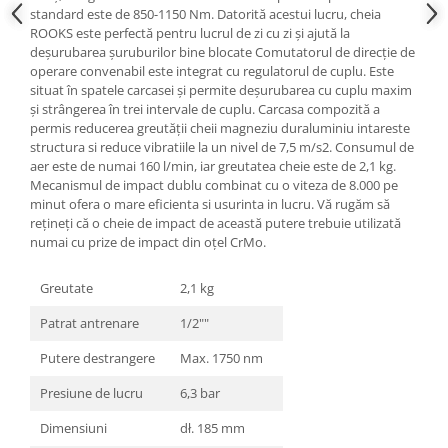
standard este de 850-1150 Nm. Datorită acestui lucru, cheia
Mini
ROOKS este perfectă pentru lucrul de zi cu zi și ajută la
Nissan
deșurubarea șuruburilor bine blocate Comutatorul de direcție de
operare convenabil este integrat cu regulatorul de cuplu. Este
Opel
situat în spatele carcasei și permite deșurubarea cu cuplu maxim
Peugeot
și strângerea în trei intervale de cuplu. Carcasa compozită a
Renault
permis reducerea greutății cheii magneziu duraluminiu intareste
structura si reduce vibratiile la un nivel de 7,5 m/s2. Consumul de
Rover
aer este de numai 160 l/min, iar greutatea cheie este de 2,1 kg.
Saab
Mecanismul de impact dublu combinat cu o viteza de 8.000 pe
Seat
minut ofera o mare eficienta si usurinta in lucru. Vă rugăm să
rețineți că o cheie de impact de această putere trebuie utilizată
Skoda
numai cu prize de impact din oțel CrMo.
Suzuki
Universale
Greutate
2,1 kg
Volkswagen
Patrat antrenare
1/2""
Volvo
Putere destrangere
Max. 1750 nm
Scule pentru tinichigerie
Scule Pneumatice
Presiune de lucru
6,3 bar
Accesorii Pneumatice
Dimensiuni
dł. 185 mm
Alte scule pneumatice