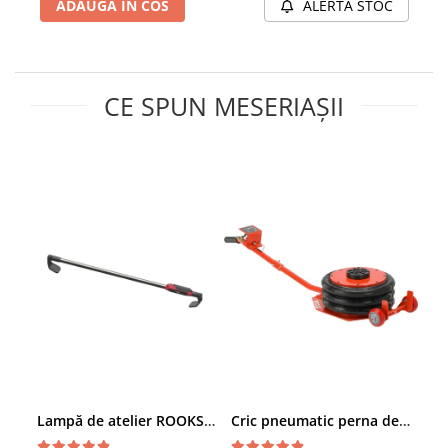
ADAUGA IN COS
ALERTA STOC
Chei Dinamometrice
Ciocane Dalti si Dornuri
Gresoare
Reparat Filete
CE SPUN MESERIAȘII
Scule Electrice
Aeroterme si Incalzitoare
Aparate de spalat cu presiune
Aspiratoare industriale
Lampi si Lanterne
Masini de insurubat si gaurit
Masini de polishat
Pistoale aer cald
Pistoale de lipit
Pistoale electrice de impact
Polizoare unghiulare
Rindele
Lampă de atelier ROOKS B2 HYBRID pentru capotă, 2000 lumeni, 5000 mAh
Cric pneumatic perna de aer cu inaltator 6T
Slefuitoare electrice