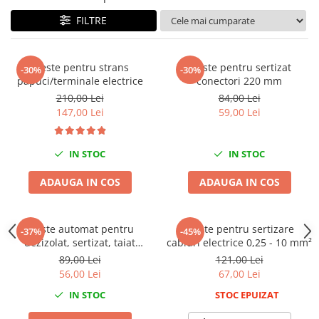
Tig-Wig
FILTRE
Pompe si Cilindri Hidraulici
Prese pentru arcuri
Cleste pentru strans
Cleste pentru sertizat
-30%
-30%
Redresoare,Roboti Pornire,Cabluri
papuci/terminale electrice
conectori 220 mm
Curent
210,00 Lei
84,00 Lei
147,00 Lei
59,00 Lei
Schimb ulei
Accesorii schimb ulei
IN STOC
IN STOC
Chei buson baie ulei
Chei filtru ulei
ADAUGA IN COS
ADAUGA IN COS
Recuperatoare de ulei
Scule Ajutatoare
Cleste automat pentru
Cleste pentru sertizare
-37%
-45%
Scule De Mana si Unelte
dezizolat, sertizat, taiat
cabluri electrice 0,25 - 10 mm²
Aparate de nituit si capsat
automat 205mm
89,00 Lei
121,00 Lei
Burghie
56,00 Lei
67,00 Lei
Capsatoare tapiterie
IN STOC
STOC EPUIZAT
Chei de Forta