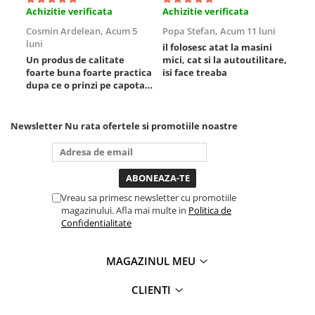
Scule fixare distributie
Achizitie verificata
Achizitie verificata
Ach
Alfa romeo
Cosmin Ardelean,
Acum 5
Popa Stefan,
Acum 11 luni
Flo
luni
lun
il folosesc atat la masini
Audi
Un produs de calitate
mici, cat si la autoutilitare,
rez
Bmw
foarte buna foarte practica
isi face treaba
Chevrolet
dupa ce o prinzi pe capota
poti sa o dai mai in stanga
Chrysler
sau in dreapta unde ai
Citroen
nevoie lumina puternica si
Newsletter
Nu rata ofertele si promotiile noastre
de la baterie care tine
Dacia
destul de mult dar daca o
Fiat
bagi la priza nu mai ai
treaba toata ziua ,ce...
Ford
Jaguar
Vreau sa primesc newsletter cu promotiile
magazinului. Afla mai multe in
Politica de
Jeep
Confidentialitate
Lancia
Land Rover
MAGAZINUL MEU
Mazda
Mercedes
CLIENTI
Mini