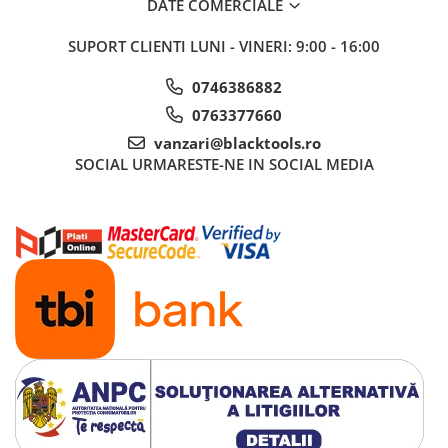
DATE COMERCIALE
Nissan
Opel
SUPORT CLIENTI
LUNI - VINERI: 9:00 - 16:00
Peugeot
0746386882
Renault
0763377660
Rover
Saab
vanzari@blacktools.ro
SOCIAL
URMARESTE-NE IN SOCIAL MEDIA
Seat
Skoda
Suzuki
Universale
Volkswagen
Volvo
Scule pentru tinichigerie
Scule Pneumatice
Accesorii Pneumatice
Alte scule pneumatice
Chei cu clichet