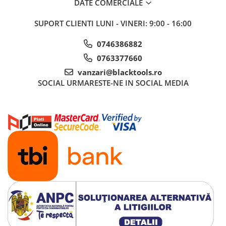
DATE COMERCIALE
Mini
SUPORT CLIENTI
LUNI - VINERI: 9:00 - 16:00
Nissan
Opel
0746386882
Peugeot
0763377660
Renault
vanzari@blacktools.ro
Rover
SOCIAL
URMARESTE-NE IN SOCIAL MEDIA
Saab
Seat
Skoda
Suzuki
Universale
Volkswagen
Volvo
Scule pentru tinichigerie
Scule Pneumatice
Accesorii Pneumatice
Alte scule pneumatice