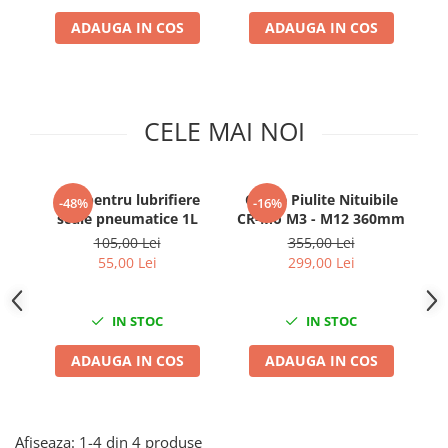
Clima/Aer conditionat
ADAUGA IN COS
ADAUGA IN COS
Cricuri cutie viteze
Dispozitive de sablat & accesorii
Dispozitive spalat piese
CELE MAI NOI
Dulapuri Bancuri Carucioare
Bancuri de lucru
Carucioare pentru marfa
Ulei pentru lubrifiere
Cleste Piulite Nituibile
Su
-48%
-16%
Cutii pentru scule
scule pneumatice 1L
CR-Mo M3 - M12 360mm
Dulapuri echipate
105,00 Lei
355,00 Lei
55,00 Lei
299,00 Lei
Dulapuri pentru scule
Module scule
Echipamente De Sudura
IN STOC
IN STOC
Aparate taiere cu plasma
ADAUGA IN COS
ADAUGA IN COS
Autogen
Invertoare Sudura
Magneti fixare sudura
Afiseaza:
1-
4
din
4
produse