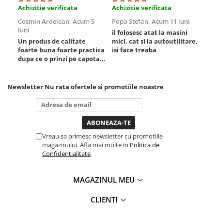
Achizitie verificata
Achizitie verificata
Ach
Slefuitoare electrice
Cosmin Ardelean,
Acum 5
Popa Stefan,
Acum 11 luni
Flo
Scule fixare distributie
luni
lun
il folosesc atat la masini
Alfa romeo
Un produs de calitate
mici, cat si la autoutilitare,
rez
foarte buna foarte practica
isi face treaba
Audi
dupa ce o prinzi pe capota
Bmw
poti sa o dai mai in stanga
Chevrolet
sau in dreapta unde ai
nevoie lumina puternica si
Newsletter
Nu rata ofertele si promotiile noastre
Chrysler
de la baterie care tine
Citroen
destul de mult dar daca o
bagi la priza nu mai ai
Dacia
treaba toata ziua ,ce...
Fiat
Vreau sa primesc newsletter cu promotiile
Ford
magazinului. Afla mai multe in
Politica de
Jaguar
Confidentialitate
Jeep
Lancia
MAGAZINUL MEU
Land Rover
CLIENTI
Mazda
Mercedes