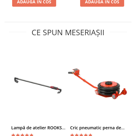
ADAUGA IN COS
ADAUGA IN COS
Chei de Forta
Chei Dinamometrice
Ciocane Dalti si Dornuri
CE SPUN MESERIAȘII
Gresoare
Reparat Filete
Scule Electrice
Aeroterme si Incalzitoare
Aparate de spalat cu presiune
Aspiratoare industriale
Lampi si Lanterne
Masini de insurubat si gaurit
Masini de polishat
Pistoale aer cald
Pistoale de lipit
Pistoale electrice de impact
Polizoare unghiulare
Lampă de atelier ROOKS B2 HYBRID pentru capotă, 2000 lumeni, 5000 mAh
Cric pneumatic perna de aer cu inaltator 6T
Rindele