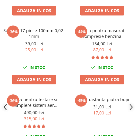
Chei Dinamometrice
ADAUGA IN COS
ADAUGA IN COS
Ciocane Dalti si Dornuri
Gresoare
Reparat Filete
Set lere 17 piese 100mm 0,02-
Trusa pentru masurat
-36%
-44%
Scule Electrice
1mm
compresie benzina
39,00 Lei
154,00 Lei
Aeroterme si Incalzitoare
25,00 Lei
87,00 Lei
Aparate de spalat cu presiune
Aspiratoare industriale
IN STOC
IN STOC
Lampi si Lanterne
Masini de insurubat si gaurit
ADAUGA IN COS
ADAUGA IN COS
Masini de polishat
Pistoale aer cald
Trusa pentru testare si
Tester distanta piatra bujii
Pistoale de lipit
-36%
-45%
umplere sistem aer
31,00 Lei
Pistoale electrice de impact
conditionat clima
490,00 Lei
17,00 Lei
Polizoare unghiulare
315,00 Lei
Rindele
Slefuitoare electrice