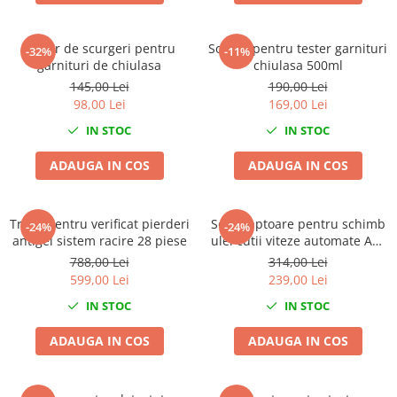
Nissan
Opel
Tester de scurgeri pentru
Solutie pentru tester garnituri
-32%
-11%
Peugeot
garnituri de chiulasa
chiulasa 500ml
Renault
145,00 Lei
190,00 Lei
Rover
98,00 Lei
169,00 Lei
Saab
IN STOC
IN STOC
Seat
ADAUGA IN COS
ADAUGA IN COS
Skoda
Suzuki
Universale
Trusa pentru verificat pierderi
Set adaptoare pentru schimb
-24%
-24%
antigel sistem racire 28 piese
Volkswagen
ulei cutii viteze automate ATF
13 piese
788,00 Lei
314,00 Lei
Volvo
599,00 Lei
239,00 Lei
Scule pentru tinichigerie
IN STOC
IN STOC
Scule Pneumatice
ADAUGA IN COS
ADAUGA IN COS
Accesorii Pneumatice
Alte scule pneumatice
Chei cu clichet