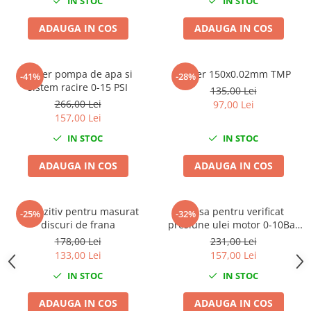
IN STOC
IN STOC
Scule fixare distributie
ADAUGA IN COS
ADAUGA IN COS
Alfa romeo
Audi
Bmw
Tester pompa de apa si
Subler 150х0.02mm TMP
-41%
-28%
Chevrolet
sistem racire 0-15 PSI
135,00 Lei
Chrysler
266,00 Lei
97,00 Lei
157,00 Lei
Citroen
Dacia
IN STOC
IN STOC
Fiat
ADAUGA IN COS
ADAUGA IN COS
Ford
Jaguar
Jeep
Dispozitiv pentru masurat
Trusa pentru verificat
-25%
-32%
discuri de frana
presiune ulei motor 0-10Bar
Lancia
10 adaptoare
178,00 Lei
231,00 Lei
Land Rover
133,00 Lei
157,00 Lei
Mazda
IN STOC
IN STOC
Mercedes
Mini
ADAUGA IN COS
ADAUGA IN COS