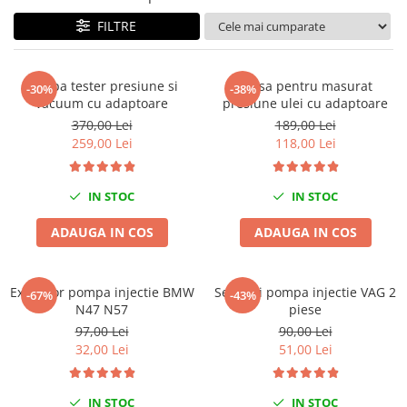
Tig-Wig
FILTRE
Pompe si Cilindri Hidraulici
Prese pentru arcuri
Pompa tester presiune si
Trusa pentru masurat
-30%
-38%
Redresoare,Roboti Pornire,Cabluri
vacuum cu adaptoare
presiune ulei cu adaptoare
Curent
370,00 Lei
189,00 Lei
259,00 Lei
118,00 Lei
Schimb ulei
Accesorii schimb ulei
IN STOC
IN STOC
Chei buson baie ulei
Chei filtru ulei
ADAUGA IN COS
ADAUGA IN COS
Recuperatoare de ulei
Scule Ajutatoare
Extractor pompa injectie BMW
Set chei pompa injectie VAG 2
-67%
-43%
Scule De Mana si Unelte
N47 N57
piese
Aparate de nituit si capsat
97,00 Lei
90,00 Lei
Burghie
32,00 Lei
51,00 Lei
Capsatoare tapiterie
Chei de Forta
IN STOC
IN STOC