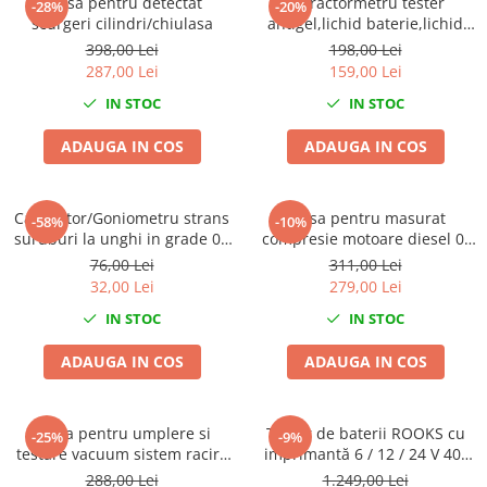
Trusa pentru detectat
Refractormetru tester
-28%
-20%
Compresoare
scurgeri cilindri/chiulasa
antigel,lichid baterie,lichid
spalare parbriz
Filtre Pneumatice
398,00 Lei
198,00 Lei
287,00 Lei
159,00 Lei
Furtune Aer Comprimat
Masini de gaurit si taiat
IN STOC
IN STOC
Pistoale de vopsit
ADAUGA IN COS
ADAUGA IN COS
Pistoale Pneumatice
Polizoare biax
Scule pentru nituit si capsat
Calibrator/Goniometru strans
Trusa pentru masurat
-58%
-10%
suruburi la unghi in grade 0 -
compresie motoare diesel 0-
Slefuitoare Pneumatice
360º
70 Bar 16 piese
76,00 Lei
311,00 Lei
Scule speciale
32,00 Lei
279,00 Lei
Diagnoza si masurari
IN STOC
IN STOC
Injectoare
Motor
ADAUGA IN COS
ADAUGA IN COS
Rulmenti,Bucsi si Extractoare
Sistem directie
Trusa pentru umplere si
Tester de baterii ROOKS cu
-25%
-9%
Sistem franare
testare vacuum sistem racire
imprimantă 6 / 12 / 24 V 40-
Sistem Vibro-Power
antigel
2000 CCA
288,00 Lei
1.249,00 Lei