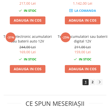
217,00 Lei
1.142,00 Lei
Sisteme de ridicare si sustinere
IN STOC
LA COMANDA
Capre Auto
Cricuri Hidraulice
ADAUGA IN COS
ADAUGA IN COS
Surubelnite Si Biti
Truse de biti
Tester electronic acumulatori
Tester acumulatori sau baterii
-31%
-25%
Truse de surubelnite
sau baterii auto 12V
digital 12V
Vulcanizare
244,00 Lei
211,00 Lei
169,00 Lei
159,00 Lei
Masini de dejantat roti
IN STOC
IN STOC
Masini de echilibrat roti
Piese de schimb
ADAUGA IN COS
ADAUGA IN COS
Scule Vulcanizare
1
2
CE SPUN MESERIAȘII