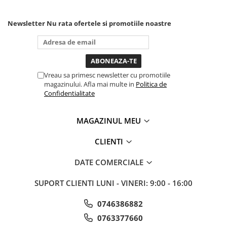
poti sa o dai mai in stanga
sau in dreapta unde ai
nevoie lumina puternica si
Newsletter
Nu rata ofertele si promotiile noastre
de la baterie care tine
destul de mult dar daca o
bagi la priza nu mai ai
treaba toata ziua ,ce...
Vreau sa primesc newsletter cu promotiile
magazinului. Afla mai multe in
Politica de
Confidentialitate
MAGAZINUL MEU
CLIENTI
DATE COMERCIALE
SUPORT CLIENTI
LUNI - VINERI: 9:00 - 16:00
0746386882
0763377660