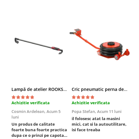
Lampă de atelier ROOKS B2 HYBRID pentru capotă, 2000 lumeni, 5000 mAh
Cric pneumatic perna de aer cu inaltator 6T
Achizitie verificata
Achizitie verificata
Ach
Cosmin Ardelean,
Acum 5
Popa Stefan,
Acum 11 luni
Flo
luni
lun
il folosesc atat la masini
Un produs de calitate
mici, cat si la autoutilitare,
rez
foarte buna foarte practica
isi face treaba
dupa ce o prinzi pe capota