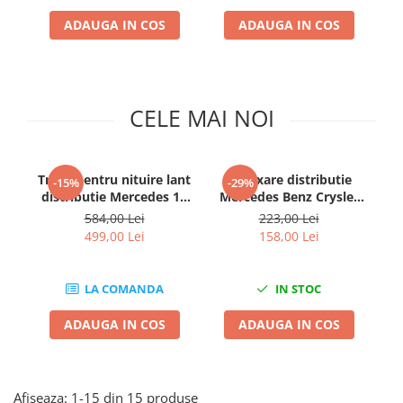
Clima/Aer conditionat
ADAUGA IN COS
ADAUGA IN COS
Cricuri cutie viteze
Dispozitive de sablat & accesorii
Dispozitive spalat piese
CELE MAI NOI
Dulapuri Bancuri Carucioare
Bancuri de lucru
Carucioare pentru marfa
Trusa pentru nituire lant
Kit fixare distributie
-15%
-29%
Cutii pentru scule
distributie Mercedes 12
Mercedes Benz Crysler
Me
piese
Jeep
Dulapuri echipate
584,00 Lei
223,00 Lei
499,00 Lei
158,00 Lei
Dulapuri pentru scule
Module scule
Echipamente De Sudura
LA COMANDA
IN STOC
Aparate taiere cu plasma
ADAUGA IN COS
ADAUGA IN COS
Autogen
Invertoare Sudura
Magneti fixare sudura
Afiseaza:
1-
15
din
15
produse