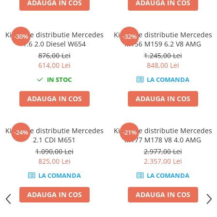
ADAUGA IN COS
ADAUGA IN COS
Chei de Forta
Chei Dinamometrice
Kit fixare distributie Mercedes
Kit fixare distributie Mercedes
Ciocane Dalti si Dornuri
-30%
-32%
1.6 2.0 Diesel W654
M156 M159 6.2 V8 AMG
Gresoare
876,00 Lei
1.245,00 Lei
Reparat Filete
614,00 Lei
848,00 Lei
Scule Electrice
IN STOC
LA COMANDA
Aeroterme si Incalzitoare
ADAUGA IN COS
ADAUGA IN COS
Aparate de spalat cu presiune
Aspiratoare industriale
Lampi si Lanterne
Kit fixare distributie Mercedes
Kit fixare distributie Mercedes
-24%
-21%
Masini de insurubat si gaurit
2.1 CDI M651
M177 M178 V8 4.0 AMG
1.090,00 Lei
2.977,00 Lei
Masini de polishat
825,00 Lei
2.357,00 Lei
Pistoale aer cald
LA COMANDA
LA COMANDA
Pistoale de lipit
Pistoale electrice de impact
ADAUGA IN COS
ADAUGA IN COS
Polizoare unghiulare
Rindele