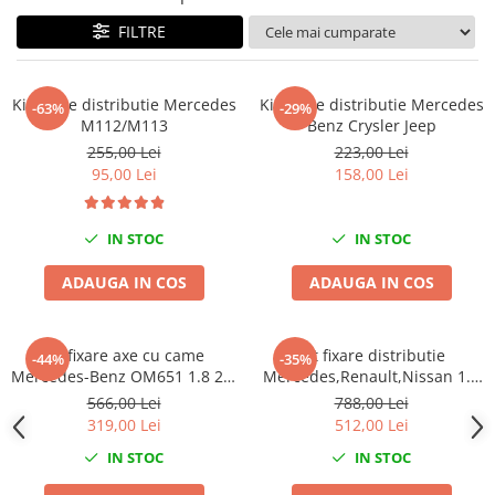
Mig-Mag
FILTRE
Sudura In Puncte
Tig-Wig
Pompe si Cilindri Hidraulici
Kit fixare distributie Mercedes
Kit fixare distributie Mercedes
-63%
-29%
M112/M113
Benz Crysler Jeep
Prese pentru arcuri
255,00 Lei
223,00 Lei
Redresoare,Roboti Pornire,Cabluri
95,00 Lei
158,00 Lei
Curent
Schimb ulei
IN STOC
IN STOC
Accesorii schimb ulei
Chei buson baie ulei
ADAUGA IN COS
ADAUGA IN COS
Chei filtru ulei
Recuperatoare de ulei
Kit fixare axe cu came
Kit fixare distributie
-44%
-35%
Scule Ajutatoare
Mercedes-Benz OM651 1.8 2.1
Mercedes,Renault,Nissan 1.3
CDI
TCE
Scule De Mana si Unelte
566,00 Lei
788,00 Lei
319,00 Lei
512,00 Lei
Aparate de nituit si capsat
IN STOC
IN STOC
Burghie
Capsatoare tapiterie