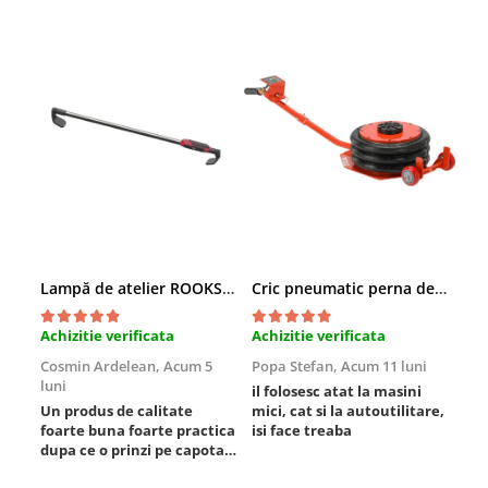
Chei cu clichet
Compresoare
Filtre Pneumatice
Furtune Aer Comprimat
Masini de gaurit si taiat
Pistoale de vopsit
Pistoale Pneumatice
Polizoare biax
Scule pentru nituit si capsat
Slefuitoare Pneumatice
Lampă de atelier ROOKS B2 HYBRID pentru capotă, 2000 lumeni, 5000 mAh
Cric pneumatic perna de aer cu inaltator 6T
Scule speciale
Achizitie verificata
Achizitie verificata
Ach
Diagnoza si masurari
Cosmin Ardelean,
Acum 5
Popa Stefan,
Acum 11 luni
Flo
Injectoare
luni
lun
il folosesc atat la masini
Motor
Un produs de calitate
mici, cat si la autoutilitare,
rez
Rulmenti,Bucsi si Extractoare
foarte buna foarte practica
isi face treaba
dupa ce o prinzi pe capota
Sistem directie
poti sa o dai mai in stanga
Sistem franare