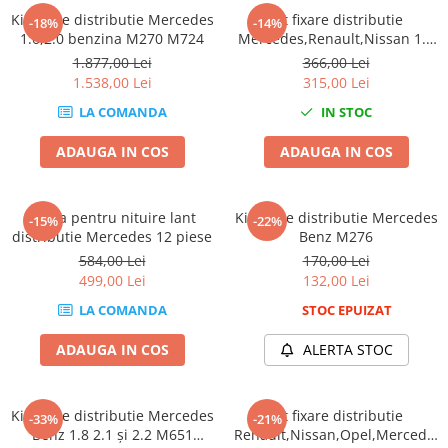
Kit fixare distributie Mercedes
Kit fixare distributie
Slefuitoare electrice
-18%
-14%
1.6,2.0 benzina M270 M724
Mercedes,Renault,Nissan 1.3
Scule fixare distributie
TCE
1.877,00 Lei
366,00 Lei
Alfa romeo
1.538,00 Lei
315,00 Lei
Audi
LA COMANDA
IN STOC
Bmw
ADAUGA IN COS
ADAUGA IN COS
Chevrolet
Chrysler
Citroen
Trusa pentru nituire lant
Kit fixare distributie Mercedes
-15%
-22%
Dacia
distributie Mercedes 12 piese
Benz M276
584,00 Lei
170,00 Lei
Fiat
499,00 Lei
132,00 Lei
Ford
LA COMANDA
STOC EPUIZAT
Jaguar
Jeep
ADAUGA IN COS
ALERTA STOC
Lancia
Land Rover
Kit fixare distributie Mercedes
Kit fixare distributie
Mazda
-33%
-21%
Benz 1.8 2.1 și 2.2 M651
Renault,Nissan,Opel,Mercedes
Mercedes