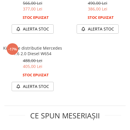
Diesel
1.6 2.0 2.3 dCI R9M M9T
566,00 Lei
490,00 Lei
Mini
377,00 Lei
386,00 Lei
Nissan
STOC EPUIZAT
STOC EPUIZAT
Opel
Peugeot
ALERTA STOC
ALERTA STOC
Renault
Rover
Kit fixare distributie Mercedes
-17%
Saab
1.6 2.0 Diesel W654
Seat
488,00 Lei
405,00 Lei
Skoda
Suzuki
STOC EPUIZAT
Universale
ALERTA STOC
Volkswagen
Volvo
Scule pentru tinichigerie
Scule Pneumatice
CE SPUN MESERIAȘII
Accesorii Pneumatice
Alte scule pneumatice