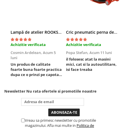
Slefuitoare electrice
Scule fixare distributie
Alfa romeo
Audi
Lampă de atelier ROOKS B2 HYBRID pentru capotă, 2000 lumeni, 5000 mAh
Cric pneumatic perna de aer cu inaltator 6T
Bmw
Achizitie verificata
Achizitie verificata
Ach
Chevrolet
Chrysler
Cosmin Ardelean,
Acum 5
Popa Stefan,
Acum 11 luni
Flo
luni
lun
il folosesc atat la masini
Citroen
Un produs de calitate
mici, cat si la autoutilitare,
rez
Dacia
foarte buna foarte practica
isi face treaba
Fiat
dupa ce o prinzi pe capota
poti sa o dai mai in stanga
Ford
sau in dreapta unde ai
Jaguar
nevoie lumina puternica si
Newsletter
Nu rata ofertele si promotiile noastre
de la baterie care tine
Jeep
destul de mult dar daca o
Lancia
bagi la priza nu mai ai
treaba toata ziua ,ce...
Land Rover
Mazda
Vreau sa primesc newsletter cu promotiile
magazinului. Afla mai multe in
Politica de
Mercedes