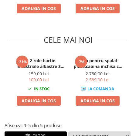
Clima/Aer conditionat
ADAUGA IN COS
ADAUGA IN COS
Cricuri cutie viteze
Dispozitive de sablat & accesorii
Dispozitive spalat piese
CELE MAI NOI
Dulapuri Bancuri Carucioare
Bancuri de lucru
Carucioare pentru marfa
Set 2 role hartie
Cuva pentru spalat
-31%
-7%
Cutii pentru scule
industriale albastre 3
piese,cabina inchisa cu
straturi 500
incalzire 8 Bari 14L
Dulapuri echipate
159,00 Lei
2.780,00 Lei
portii,170M/rola
109,00 Lei
2.589,00 Lei
Dulapuri pentru scule
34x22cm Mega Blue
Module scule
IN STOC
LA COMANDA
Echipamente De Sudura
ADAUGA IN COS
ADAUGA IN COS
Aparate taiere cu plasma
Autogen
Invertoare Sudura
Afiseaza:
1-
5
din
5
produse
Magneti fixare sudura
FILTRE