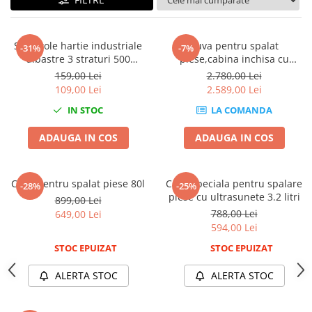
Mig-Mag
Sudura In Puncte
Tig-Wig
Set 2 role hartie industriale
Cuva pentru spalat
-31%
-7%
Pompe si Cilindri Hidraulici
albastre 3 straturi 500
piese,cabina inchisa cu
portii,170M/rola 34x22cm
incalzire 8 Bari 14L
159,00 Lei
2.780,00 Lei
Prese pentru arcuri
Mega Blue
109,00 Lei
2.589,00 Lei
Redresoare,Roboti Pornire,Cabluri
IN STOC
LA COMANDA
Curent
Schimb ulei
ADAUGA IN COS
ADAUGA IN COS
Accesorii schimb ulei
Chei buson baie ulei
Cuva pentru spalat piese 80l
Cuva speciala pentru spalare
-28%
-25%
Chei filtru ulei
piese cu ultrasunete 3.2 litri
899,00 Lei
Recuperatoare de ulei
788,00 Lei
649,00 Lei
594,00 Lei
Scule Ajutatoare
STOC EPUIZAT
STOC EPUIZAT
Scule De Mana si Unelte
Aparate de nituit si capsat
ALERTA STOC
ALERTA STOC
Burghie
Capsatoare tapiterie