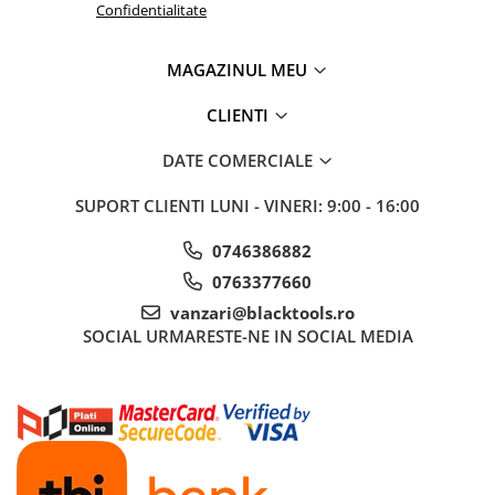
Confidentialitate
Mini
Nissan
MAGAZINUL MEU
Opel
Peugeot
CLIENTI
Renault
DATE COMERCIALE
Rover
Saab
SUPORT CLIENTI
LUNI - VINERI: 9:00 - 16:00
Seat
0746386882
Skoda
0763377660
Suzuki
Universale
vanzari@blacktools.ro
SOCIAL
URMARESTE-NE IN SOCIAL MEDIA
Volkswagen
Volvo
Scule pentru tinichigerie
Scule Pneumatice
Accesorii Pneumatice
Alte scule pneumatice