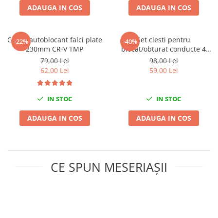
ADAUGA IN COS
ADAUGA IN COS
Chei de Forta
Chei Dinamometrice
Ciocane Dalti si Dornuri
Cleste autoblocant falci plate
Set clesti pentru
-22%
-40%
230mm CR-V TMP
blocat/obturat conducte 4
Gresoare
piese
79,00 Lei
98,00 Lei
Reparat Filete
62,00 Lei
59,00 Lei
Scule Electrice
Aeroterme si Incalzitoare
IN STOC
IN STOC
Aparate de spalat cu presiune
Aspiratoare industriale
ADAUGA IN COS
ADAUGA IN COS
Lampi si Lanterne
Masini de insurubat si gaurit
Masini de polishat
CE SPUN MESERIAȘII
Pistoale aer cald
Pistoale de lipit
Pistoale electrice de impact
Polizoare unghiulare
Rindele