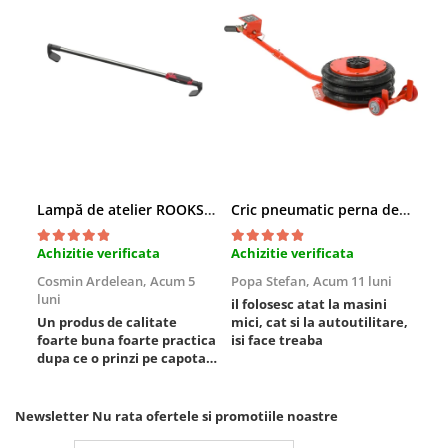
Slefuitoare electrice
Scule fixare distributie
Alfa romeo
Audi
Bmw
Chevrolet
Chrysler
Citroen
Lampă de atelier ROOKS B2 HYBRID pentru capotă, 2000 lumeni, 5000 mAh
Cric pneumatic perna de aer cu inaltator 6T
Dacia
Achizitie verificata
Achizitie verificata
Ach
Fiat
Cosmin Ardelean,
Acum 5
Popa Stefan,
Acum 11 luni
Flo
Ford
luni
lun
il folosesc atat la masini
Jaguar
Un produs de calitate
mici, cat si la autoutilitare,
rez
Jeep
foarte buna foarte practica
isi face treaba
dupa ce o prinzi pe capota
Lancia
poti sa o dai mai in stanga
Land Rover
sau in dreapta unde ai
nevoie lumina puternica si
Newsletter
Nu rata ofertele si promotiile noastre
Mazda
de la baterie care tine
Mercedes