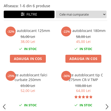
Mig-Mag
Afiseaza:
1-
6
din
6
produse
Sudura In Puncte
Tig-Wig
FILTRE
Pompe si Cilindri Hidraulici
Prese pentru arcuri
Cleste autoblocant 125mm
Cleste autoblocant 180mm
-32%
-22%
Redresoare,Roboti Pornire,Cabluri
56,00 Lei
58,00 Lei
Curent
38,00 Lei
45,00 Lei
Schimb ulei
IN STOC
IN STOC
Accesorii schimb ulei
ADAUGA IN COS
ADAUGA IN COS
Chei buson baie ulei
Chei filtru ulei
Cleste autoblocant falci
Cleste autoblocant tip C
Recuperatoare de ulei
-25%
-36%
curbate 250mm
275mm CR-V TMP
Scule Ajutatoare
69,00 Lei
100,00 Lei
Scule De Mana si Unelte
52,00 Lei
64,00 Lei
Aparate de nituit si capsat
Burghie
IN STOC
IN STOC
Capsatoare tapiterie