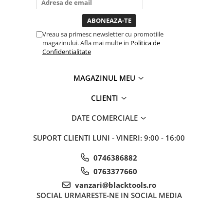
destul de mult dar daca o
bagi la priza nu mai ai
Mini
treaba toata ziua ,ce...
Nissan
Vreau sa primesc newsletter cu promotiile
Opel
magazinului. Afla mai multe in
Politica de
Peugeot
Confidentialitate
Renault
Rover
MAGAZINUL MEU
Saab
CLIENTI
Seat
Skoda
DATE COMERCIALE
Suzuki
Universale
SUPORT CLIENTI
LUNI - VINERI: 9:00 - 16:00
Volkswagen
0746386882
Volvo
0763377660
Scule pentru tinichigerie
vanzari@blacktools.ro
Scule Pneumatice
SOCIAL
URMARESTE-NE IN SOCIAL MEDIA
Accesorii Pneumatice
Alte scule pneumatice