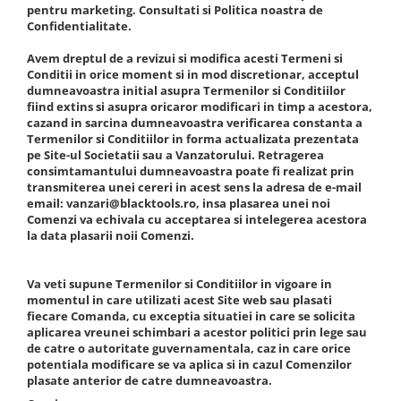
Mig-Mag
pentru marketing. Consultati si Politica noastra de
Confidentialitate.
Sudura In Puncte
Tig-Wig
Avem dreptul de a revizui si modifica acesti Termeni si
Pompe si Cilindri Hidraulici
Conditii in orice moment si in mod discretionar, acceptul
dumneavoastra initial asupra Termenilor si Conditiilor
Prese pentru arcuri
fiind extins si asupra oricaror modificari in timp a acestora,
cazand in sarcina dumneavoastra verificarea constanta a
Redresoare,Roboti Pornire,Cabluri
Termenilor si Conditiilor in forma actualizata prezentata
Curent
pe Site-ul Societatii sau a Vanzatorului. Retragerea
consimtamantului dumneavoastra poate fi realizat prin
Schimb ulei
transmiterea unei cereri in acest sens la adresa de e-mail
Accesorii schimb ulei
email: vanzari@blacktools.ro, insa plasarea unei noi
Comenzi va echivala cu acceptarea si intelegerea acestora
Chei buson baie ulei
la data plasarii noii Comenzi.
Chei filtru ulei
Recuperatoare de ulei
Va veti supune Termenilor si Conditiilor in vigoare in
Scule Ajutatoare
momentul in care utilizati acest Site web sau plasati
fiecare Comanda, cu exceptia situatiei in care se solicita
Scule De Mana si Unelte
aplicarea vreunei schimbari a acestor politici prin lege sau
de catre o autoritate guvernamentala, caz in care orice
Aparate de nituit si capsat
potentiala modificare se va aplica si in cazul Comenzilor
Burghie
plasate anterior de catre dumneavoastra.
Capsatoare tapiterie