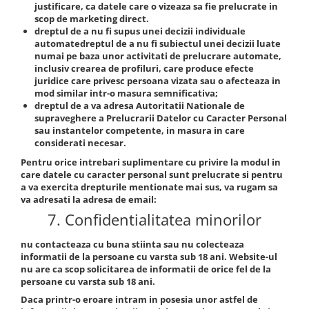
justificare, ca datele care o vizeaza sa fie prelucrate in
scop de marketing direct.
dreptul de a nu fi supus unei decizii individuale
automate
dreptul de a nu fi subiectul unei decizii luate
numai pe baza unor activitati de prelucrare automate,
inclusiv crearea de profiluri, care produce efecte
juridice care privesc persoana vizata sau o afecteaza in
mod similar intr-o masura semnificativa;
dreptul de a va adresa Autoritatii
Nationale de
supraveghere a Prelucrarii Datelor cu Caracter Personal
sau instantelor competente, in masura in care
considerati necesar.
Pentru orice intrebari suplimentare cu privire la modul in
care datele cu caracter personal sunt prelucrate si pentru
a va exercita drepturile mentionate mai sus, va rugam sa
va adresati la adresa de email:
7. Confidentialitatea minorilor
nu contacteaza cu buna stiinta sau nu colecteaza
informatii de la persoane cu varsta sub 18 ani. Website-ul
nu are ca scop solicitarea de informatii de orice fel de la
persoane cu varsta sub 18 ani.
Daca printr-o eroare intram in posesia unor astfel de