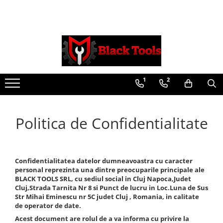
Toate Produsele
Scule Service Auto
Chei Si Truse De Chei
1
2
Chei combinate
Chei Combinate Cu Clichet
Chei Cotite
Politica de Confidentialitate
Chei speciale
Clesti Si Seturi De Clesti
Clesti autoblocanti
Confidentialitatea datelor dumneavoastra cu caracter
Clesti pentru sertizat
personal reprezinta una dintre preocuparile principale ale
Clesti pentru sigurante
BLACK TOOLS SRL, cu sediul social in Cluj Napoca,Judet
Clesti reglabili pentru tevi
Cluj,Strada Tarnita Nr 8 si Punct de lucru in Loc.Luna de Sus
Str Mihai Eminescu nr 5C judet Cluj , Romania, in calitate
Clesti service auto
de operator de date.
Clesti universali
Acest document are rolul de a va informa cu privire la