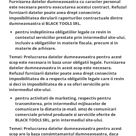
Furnizarea datelor dumneavoastra cu caracter personal
este necesara pentru executarea acestui contract. Refuzul
Chei cu clichet
furnizarii datelor poate avea drept consecinta
Compresoare
imposibilitatea derularii raporturilor contractuale dintre
Filtre Pneumatice
dumneavoastra si
BLACK TOOLS SRL
.
Furtune Aer Comprimat
pentru indeplinirea obligatiilor legale ce revin
in
contextul serviciilor prestate prin intermediul site-ului,
Masini de gaurit si taiat
inclusiv a obligatiilor in materie fiscala, precum si in
Pistoale de vopsit
materie de arhivare.
Pistoale Pneumatice
Temei
: Prelucrarea datelor dumneavoastra pentru acest
scop este necesara in baza unor obligatii legale. Furnizarea
Polizoare biax
datelor dumneavoastra in acest scop este necesara.
Scule pentru nituit si capsat
Refuzul furnizarii datelor poate avea drept consecinta
Slefuitoare Pneumatice
imposibilitatea de a respecta obligatiile legale care ii revin
si deci in imposibilitatea de a va oferi serviciile prin
Scule speciale
intermediul site-ului.
Diagnoza si masurari
pentru activitati de marketing
, respectiv pentru
transmiterea, prin intermediul mijloacelor de
Injectoare
comunicare la distanta (e-mail, sms) de comunicari
Motor
comerciale privind produsele si serviciile oferite de
Rulmenti,Bucsi si Extractoare
BLACK TOOLS SRL
, prin intermediul site-ului.
Sistem directie
Temei
: Prelucrarea datelor dumneavoastra pentru acest
scop are la baza consimtamantul dumneavoastra, daca
Sistem franare