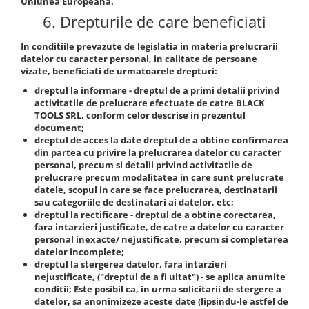
Uniunea Europeana.
6. Drepturile de care beneficiati
In conditiile prevazute de legislatia in materia prelucrarii
datelor cu caracter personal, in calitate de persoane
vizate, beneficiati de urmatoarele drepturi:
dreptul la informare
- dreptul de a primi detalii privind
activitatile de prelucrare efectuate de catre
BLACK
TOOLS SRL
, conform celor descrise in prezentul
document;
dreptul de acces la date
dreptul de a obtine confirmarea
din partea cu privire la prelucrarea datelor cu caracter
personal, precum si detalii privind activitatile de
prelucrare precum modalitatea in care sunt prelucrate
datele, scopul in care se face prelucrarea, destinatarii
sau categoriile de destinatari ai datelor, etc;
dreptul la rectificare
- dreptul de a obtine corectarea,
fara intarzieri justificate, de catre a datelor cu caracter
personal inexacte/ nejustificate, precum si completarea
datelor incomplete;
dreptul la stergerea datelor
, fara intarzieri
nejustificate, ("dreptul de a fi uitat") - se aplica anumite
conditii; Este posibil ca, in urma solicitarii de stergere a
datelor, sa anonimizeze aceste date (lipsindu-le astfel de