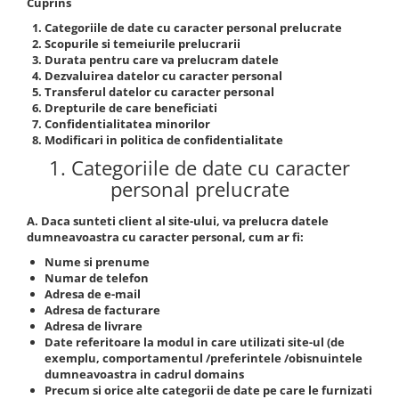
Cuprins
Chei de Forta
Categoriile de date cu caracter personal prelucrate
Chei Dinamometrice
Scopurile si temeiurile prelucrarii
Durata pentru care va prelucram datele
Ciocane Dalti si Dornuri
Dezvaluirea datelor cu caracter personal
Gresoare
Transferul datelor cu caracter personal
Drepturile de care beneficiati
Reparat Filete
Confidentialitatea minorilor
Scule Electrice
Modificari in politica de confidentialitate
1. Categoriile de date cu caracter
Aeroterme si Incalzitoare
personal prelucrate
Aparate de spalat cu presiune
Aspiratoare industriale
A. Daca sunteti client al site-ului, va prelucra datele
Lampi si Lanterne
dumneavoastra cu caracter personal, cum ar fi:
Masini de insurubat si gaurit
Nume si prenume
Numar de telefon
Masini de polishat
Adresa de e-mail
Pistoale aer cald
Adresa de facturare
Pistoale de lipit
Adresa de livrare
Date referitoare la modul in care utilizati site-ul (de
Pistoale electrice de impact
exemplu, comportamentul /preferintele /obisnuintele
Polizoare unghiulare
dumneavoastra in cadrul domains
Precum si orice alte categorii de date pe care le furnizati
Rindele