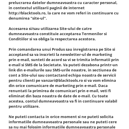
Clima/Aer conditionat
prelucrarea datelor dumneavoastra cu caracter personal,
in contextul utilizarii paginii de internet
Cricuri cutie viteze
http://blacktools.ro, la care ne vom referi in continuare cu
denumirea "site-ul".
Dispozitive de sablat & accesorii
Accesarea si/sau utilizarea Site-ului de catre
Dispozitive spalat piese
dumneavoastra constituie acceptarea Termenilor si
Dulapuri Bancuri Carucioare
Conditiilor si va obliga la respectarea acestora.
Bancuri de lucru
Prin comandarea unui Produs sau inregistrarea pe Site si
Carucioare pentru marfa
acceptand sa va inscrieti la newsletter-ul de marketing
prin e-mail, sunteti de acord sa vi se trimita informatii prin
Cutii pentru scule
e-mail si SMS de la Societate. Va puteti dezabona printr-un
Dulapuri echipate
link din e-mailurile sau SMS-urile noastre, in sectiunea de
cont a Site-ului sau contactand echipa noastra de servicii
Dulapuri pentru scule
pentru clienti pe vanzari@blacktools.ro si va vom elimina
Module scule
din orice comunicare de marketing prin e-mail. Daca
renuntati la primirea de comunicari prin e-mail, veti fi
Echipamente De Sudura
eliminat din baza noastra de date de e-mail. Cu toate
Aparate taiere cu plasma
acestea, contul dumneavoastra va fi in continuare valabil
pentru utilizare.
Autogen
Invertoare Sudura
Ne puteti contacta in orice moment si ne puteti solicita
informatiile dumneavoastra personale sau ne puteti cere
Magneti fixare sudura
sa nu mai folosim informatiile dumneavoastra personale