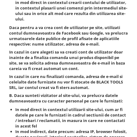
in mod direct in contextul crearii contului de utilizator,
Slefuitoare electrice
in contextul plasarii unei comenzi prin intermediul site-
ului sau in orice alt mod care rezulta din utilizarea site-
Scule fixare distributie
ului.
Alfa romeo
Daca pentru a va crea cont de utilizator pe site, utilizati
Audi
contul dumneavoastra de Facebook sau Google, va prelucra
urmatoarele date publice de profil afisate de aplicatiile
Bmw
respective: nume utilizator, adresa de e-mail.
Chevrolet
In cazul in care alegeti sa va creati cont de utilizator doar
Chrysler
inainte de a finaliza comanda unui produs disponibil pe
site, se va solicita adresa dumneavoastra de e-mail in baza
Citroen
careia va fi creat automat un cont.
Dacia
In cazul in care nu finalizati comanda, adresa de e-mail si
Fiat
celelalte date furnizate nu vor fi stocate de
BLACK TOOLS
SRL
, iar contul creat va fi sters automat.
Ford
B. Daca sunteti vizitator al site-ului, va prelucra datele
Jaguar
dumneavoastra cu caracter personal pe care le furnizati:
Jeep
In mod direct in contextul utilizarii site-ului, cum ar fi
Lancia
datele pe care le furnizati in cadrul sectiunii de contact
Land Rover
/ intrebari / reclamatii, in masura in care ne contactati
in acest fel
Mazda
In mod indirect, date precum: adresa IP, browser folosit,
Mercedes