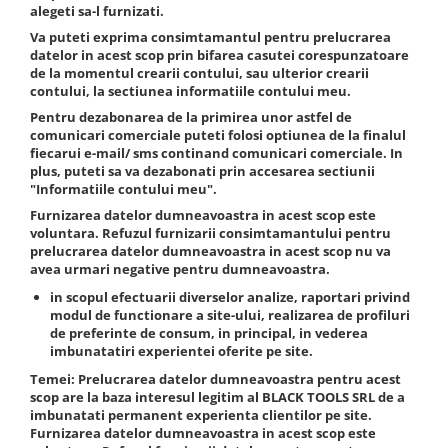
alegeti sa-l furnizati.
Sistem Vibro-Power
Va puteti exprima consimtamantul pentru prelucrarea
Sisteme de ridicare si sustinere
datelor in acest scop prin bifarea casutei corespunzatoare
de la momentul crearii contului, sau ulterior crearii
Capre Auto
contului, la sectiunea informatiile contului meu.
Cricuri Hidraulice
Pentru dezabonarea de la primirea unor astfel de
comunicari comerciale puteti folosi optiunea de la finalul
Surubelnite Si Biti
fiecarui e-mail/ sms continand comunicari comerciale. In
Truse de biti
plus, puteti sa va dezabonati prin accesarea sectiunii
"Informatiile contului meu".
Truse de surubelnite
Furnizarea datelor dumneavoastra in acest scop este
Vulcanizare
voluntara. Refuzul furnizarii consimtamantului pentru
prelucrarea datelor dumneavoastra in acest scop nu va
Masini de dejantat roti
avea urmari negative pentru dumneavoastra.
Masini de echilibrat roti
in scopul efectuarii diverselor analize
, raportari privind
Piese de schimb
modul de functionare a site-ului, realizarea de profiluri
Scule Vulcanizare
de preferinte de consum, in principal, in vederea
imbunatatiri experientei oferite pe site.
Truse de scule si accesorii
Temei
: Prelucrarea datelor dumneavoastra pentru acest
Truse de scule
scop are la baza interesul legitim al
BLACK TOOLS SRL
de a
Truse si accesorii 1/2
imbunatati permanent experienta clientilor pe site.
Furnizarea datelor dumneavoastra in acest scop este
Truse si Accesorii 1/4