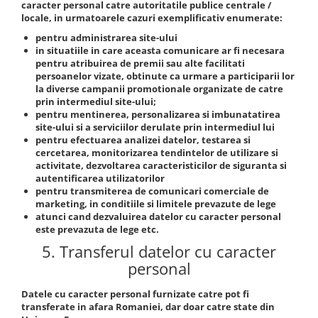
caracter personal catre autoritatile publice centrale /
locale, in urmatoarele cazuri exemplificativ enumerate:
pentru administrarea site-ului
in situatiile in care aceasta comunicare ar fi necesara
pentru atribuirea de premii sau alte facilitati
persoanelor vizate, obtinute ca urmare a participarii lor
la diverse campanii promotionale organizate de catre
prin intermediul site-ului;
pentru mentinerea, personalizarea si imbunatatirea
site-ului si a serviciilor derulate prin intermediul lui
pentru efectuarea analizei datelor, testarea si
cercetarea, monitorizarea tendintelor de utilizare si
activitate, dezvoltarea caracteristicilor de siguranta si
autentificarea utilizatorilor
pentru transmiterea de comunicari comerciale de
marketing, in conditiile si limitele prevazute de lege
atunci cand dezvaluirea datelor cu caracter personal
este prevazuta de lege etc.
5. Transferul datelor cu caracter
personal
Datele cu caracter personal furnizate catre pot fi
transferate in afara Romaniei, dar doar catre state din