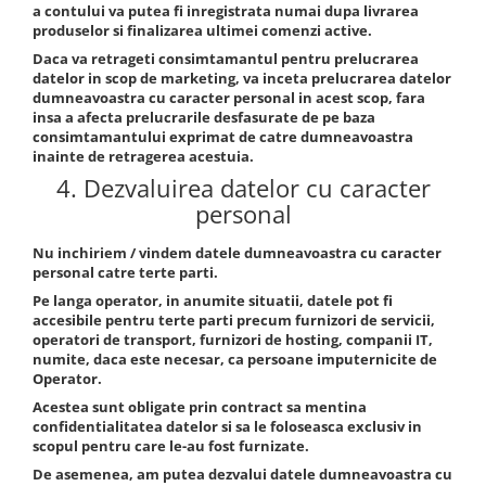
a contului va putea fi inregistrata numai dupa livrarea
produselor si finalizarea ultimei comenzi active.
Daca va retrageti consimtamantul pentru prelucrarea
datelor in scop de marketing, va inceta prelucrarea datelor
dumneavoastra cu caracter personal in acest scop, fara
insa a afecta prelucrarile desfasurate de pe baza
consimtamantului exprimat de catre dumneavoastra
inainte de retragerea acestuia.
4. Dezvaluirea datelor cu caracter
personal
Nu inchiriem / vindem datele dumneavoastra cu caracter
personal catre terte parti.
Pe langa operator, in anumite situatii, datele pot fi
accesibile pentru terte parti precum furnizori de servicii,
operatori de transport, furnizori de hosting, companii IT,
numite, daca este necesar, ca persoane imputernicite de
Operator.
Acestea sunt obligate prin contract sa mentina
confidentialitatea datelor si sa le foloseasca exclusiv in
scopul pentru care le-au fost furnizate.
De asemenea, am putea dezvalui datele dumneavoastra cu