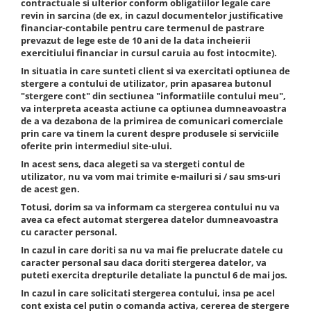
contractuale si ulterior conform obligatiilor legale care
revin in sarcina (de ex, in cazul documentelor justificative
financiar-contabile pentru care termenul de pastrare
prevazut de lege este de 10 ani de la data incheierii
exercitiului financiar in cursul caruia au fost intocmite).
In situatia in care sunteti client si va exercitati optiunea de
stergere a contului de utilizator, prin apasarea butonul
"stergere cont" din sectiunea "informatiile contului meu",
va interpreta aceasta actiune ca optiunea dumneavoastra
de a va dezabona de la primirea de comunicari comerciale
prin care va tinem la curent despre produsele si serviciile
oferite prin intermediul site-ului.
In acest sens, daca alegeti sa va stergeti contul de
utilizator, nu va vom mai trimite e-mailuri si / sau sms-uri
de acest gen.
Totusi, dorim sa va informam ca stergerea contului nu va
avea ca efect automat stergerea datelor dumneavoastra
cu caracter personal.
In cazul in care doriti sa nu va mai fie prelucrate datele cu
caracter personal sau daca doriti stergerea datelor, va
puteti exercita drepturile detaliate la punctul 6 de mai jos.
In cazul in care solicitati stergerea contului, insa pe acel
cont exista cel putin o comanda activa, cererea de stergere