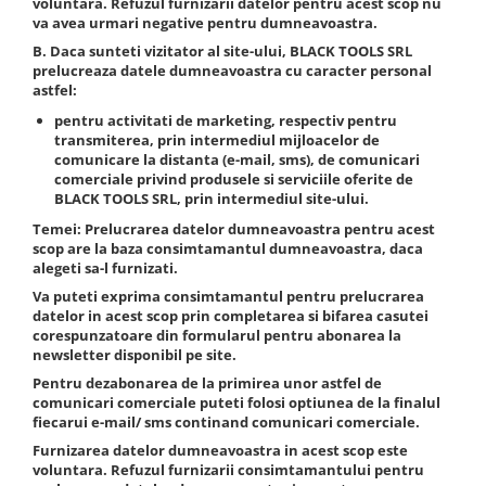
voluntara. Refuzul furnizarii datelor pentru acest scop nu
va avea urmari negative pentru dumneavoastra.
Truse si Accesorii 3/4
B. Daca sunteti vizitator al site-ului,
BLACK TOOLS SRL
Truse si Accesorii 3/8
prelucreaza datele dumneavoastra cu caracter personal
astfel:
Truse si acesorii de impact
pentru activitati de marketing
, respectiv pentru
Accesorii de impact 1"
transmiterea, prin intermediul mijloacelor de
Accesorii de impact 1/2
comunicare la distanta (e-mail, sms), de comunicari
comerciale privind produsele si serviciile oferite de
Accesorii de impact 3/4
BLACK TOOLS SRL
, prin intermediul site-ului.
Truse de adaptoare
Temei
: Prelucrarea datelor dumneavoastra pentru acest
Truse de biti de impact
scop are la baza consimtamantul dumneavoastra, daca
alegeti sa-l furnizati.
Tubulare de impact 1"
Va puteti exprima consimtamantul pentru prelucrarea
Tubulare de impact 1/2
datelor in acest scop prin completarea si bifarea casutei
Tubulare de impact 3/4
corespunzatoare din formularul pentru abonarea la
newsletter disponibil pe site.
Tubulare 1/2
Pentru dezabonarea de la primirea unor astfel de
Tubulare 1/2 bihexagonale
comunicari comerciale puteti folosi optiunea de la finalul
Tubulare 1/2 hexagonale
fiecarui e-mail/ sms continand comunicari comerciale.
Tubulare 1/4
Furnizarea datelor dumneavoastra in acest scop este
voluntara. Refuzul furnizarii consimtamantului pentru
Tubulare 3/4