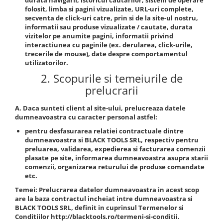
durata navigarii, istoricul cautarilor, sistem de operare
folosit, limba si pagini vizualizate, URL-uri complete,
Mini
secventa de click-uri catre, prin si de la site-ul nostru,
Nissan
informatii sau produse vizualizate / cautate, durata
vizitelor pe anumite pagini, informatii privind
Opel
interactiunea cu paginile (ex. derularea, click-urile,
Peugeot
trecerile de mouse), date despre comportamentul
Renault
utilizatorilor.
Rover
2. Scopurile si temeiurile de
prelucrarii
Saab
Seat
A. Daca sunteti client al site-ului, prelucreaza datele
Skoda
dumneavoastra cu caracter personal astfel:
Suzuki
pentru desfasurarea relatiei contractuale dintre
Universale
dumneavoastra si BLACK TOOLS SRL
, respectiv pentru
preluarea, validarea, expedierea si facturarea comenzii
Volkswagen
plasate pe site, informarea dumneavoastra asupra starii
Volvo
comenzii, organizarea returului de produse comandate
etc.
Scule pentru tinichigerie
Temei:
Prelucrarea datelor dumneavoastra in acest scop
Scule Pneumatice
are la baza contractul incheiat intre dumneavoastra si
BLACK TOOLS SRL
, definit in cuprinsul Termenelor si
Accesorii Pneumatice
Conditiilor http://blacktools.ro/termeni-si-conditii.
Alte scule pneumatice