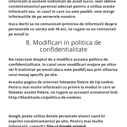
informatii si suntem instiintati de acest lucru, vom obtine
consimtamantul parental adecvat pentru a utiliza aceste
informatii sau, in cazul in care nu este posibil, vom sterge
informatiile de pe serverele noastre.
Daca doriti sa ne comunicati primirea de informatii despre
persoanele cu varsta sub 18 ani, va rugam sa ne contactati
pe email la
8. Modificari in politica de
confidentialitate
Ne rezervam dreptul de a modifica aceasta politica de
confidentialitate. In cazul unor modificari majore pe viitor
vei fi instiintat pe email (daca este posibil) sau prin afisarea
unui mesaj specific pe site.
Aceasta pagina de internet foloseste fisiere de tip cookie.
Pentru mai multe informatii cu privire la modul in care se
folosesc aceste fisiere, va rugam sa accesati urmatorul link:
http://blacktools.ro/politica-de-cookies
Google poate utiliza datele personale atunci cand iti
exprimi consimtamantul pe site. Pentru mai multe
informatii, consulta
Site-ul Google privind