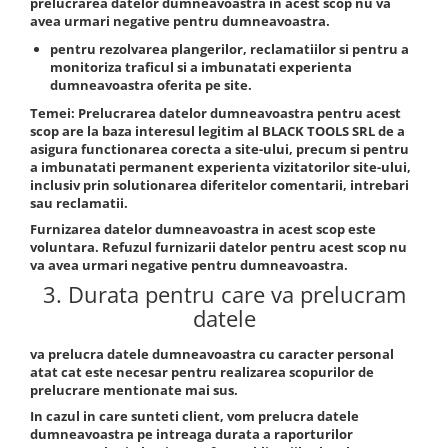
prelucrarea datelor dumneavoastra in acest scop nu va
avea urmari negative pentru dumneavoastra.
Tubulare 3/8
pentru rezolvarea plangerilor
, reclamatiilor si pentru a
Consumabile Si Accesorii
monitoriza traficul si a imbunatati experienta
Accesorii auto
dumneavoastra oferita pe site.
Clipsuri si cleme auto
Temei
: Prelucrarea datelor dumneavoastra pentru acest
scop are la baza interesul legitim al
BLACK TOOLS SRL
de a
Consumabile Service
asigura functionarea corecta a site-ului, precum si pentru
a imbunatati permanent experienta vizitatorilor site-ului,
Chimice Auto
inclusiv prin solutionarea diferitelor comentarii, intrebari
Detailing Auto
sau reclamatii.
Echipamente De Protectie
Furnizarea datelor dumneavoastra in acest scop este
voluntara. Refuzul furnizarii datelor pentru acest scop nu
Elevatoare
va avea urmari negative pentru dumneavoastra.
LICHIDARE DE STOC
3. Durata pentru care va prelucram
Pachete avantajoase
datele
va prelucra datele dumneavoastra cu caracter personal
atat cat este necesar pentru realizarea scopurilor de
prelucrare mentionate mai sus.
In cazul in care sunteti client, vom prelucra datele
dumneavoastra pe intreaga durata a raporturilor