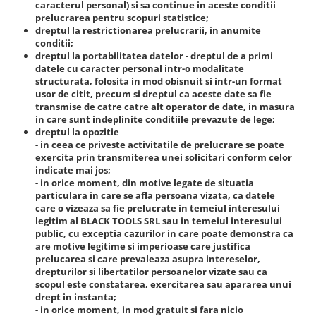
caracterul personal) si sa continue in aceste conditii
prelucrarea pentru scopuri statistice;
dreptul la restrictionarea prelucrarii
, in anumite
conditii;
dreptul la portabilitatea datelor
- dreptul de a primi
datele cu caracter personal intr-o modalitate
structurata, folosita in mod obisnuit si intr-un format
usor de citit, precum si dreptul ca aceste date sa fie
transmise de catre catre alt operator de date, in masura
in care sunt indeplinite conditiile prevazute de lege;
dreptul la opozitie
- in ceea ce priveste activitatile de prelucrare se poate
exercita prin transmiterea unei solicitari conform celor
indicate mai jos;
- in orice moment, din motive legate de situatia
particulara in care se afla persoana vizata, ca datele
care o vizeaza sa fie prelucrate in temeiul interesului
legitim al
BLACK TOOLS SRL
sau in temeiul interesului
public, cu exceptia cazurilor in care poate demonstra ca
are motive legitime si imperioase care justifica
prelucarea si care prevaleaza asupra intereselor,
drepturilor si libertatilor persoanelor vizate sau ca
scopul este constatarea, exercitarea sau apararea unui
drept in instanta;
- in orice moment, in mod gratuit si fara nicio