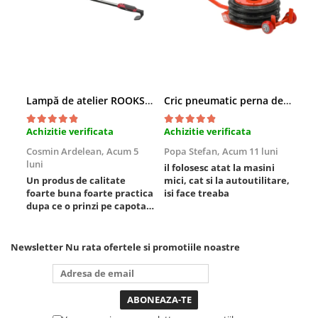
Scule fixare distributie
Alfa romeo
Audi
Bmw
Chevrolet
Lampă de atelier ROOKS B2 HYBRID pentru capotă, 2000 lumeni, 5000 mAh
Cric pneumatic perna de aer cu inaltator 6T
Chrysler
Citroen
Achizitie verificata
Achizitie verificata
Ach
Dacia
Cosmin Ardelean,
Acum 5
Popa Stefan,
Acum 11 luni
Flo
Fiat
luni
lun
il folosesc atat la masini
Ford
Un produs de calitate
mici, cat si la autoutilitare,
rez
foarte buna foarte practica
isi face treaba
Jaguar
dupa ce o prinzi pe capota
Jeep
poti sa o dai mai in stanga
sau in dreapta unde ai
Lancia
nevoie lumina puternica si
Newsletter
Nu rata ofertele si promotiile noastre
Land Rover
de la baterie care tine
destul de mult dar daca o
Mazda
bagi la priza nu mai ai
Mercedes
treaba toata ziua ,ce...
Mini