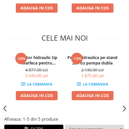
Cricuri cutie viteze
Tubulare de impact 3/4
ADAUGA IN COS
ADAUGA IN COS
Dispozitive de sablat & accesorii
Tubulare 1/2
Dispozitive spalat piese
Tubulare 1/2 bihexagonale
Dulapuri Bancuri Carucioare
Tubulare 1/2 hexagonale
CELE MAI NOI
Bancuri de lucru
Tubulare 1/4
Carucioare pentru marfa
Tubulare 3/4
Cutii pentru scule
Tubulare 3/8
Elevator hidraulic tip
Presa hidraulica pe stand
Pr
-24%
-12%
Dulapuri echipate
foarfeca pentru
20T cu pompa dubla
Dulapuri pentru scule
motociclete 450kg
4.877,00 Lei
2.130,00 Lei
Module scule
3.699,00 Lei
1.875,00 Lei
Echipamente De Sudura
LA COMANDA
LA COMANDA
Aparate taiere cu plasma
ADAUGA IN COS
ADAUGA IN COS
Autogen
Invertoare Sudura
Magneti fixare sudura
Afiseaza:
1-
5
din
5
produse
Mig-Mag
Sudura In Puncte
FILTRE