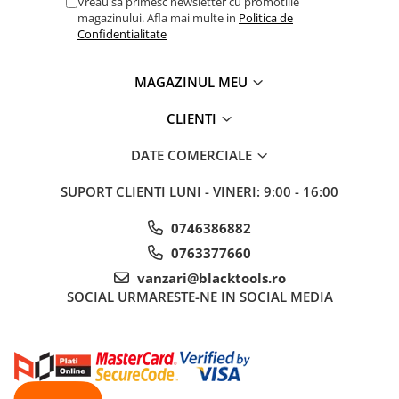
Vreau sa primesc newsletter cu promotiile
Nissan
magazinului. Afla mai multe in
Politica de
Opel
Confidentialitate
Peugeot
Renault
MAGAZINUL MEU
Rover
CLIENTI
Saab
Seat
DATE COMERCIALE
Skoda
SUPORT CLIENTI
LUNI - VINERI: 9:00 - 16:00
Suzuki
Universale
0746386882
Volkswagen
0763377660
Volvo
vanzari@blacktools.ro
Scule pentru tinichigerie
SOCIAL
URMARESTE-NE IN SOCIAL MEDIA
Scule Pneumatice
Accesorii Pneumatice
Alte scule pneumatice
Chei cu clichet