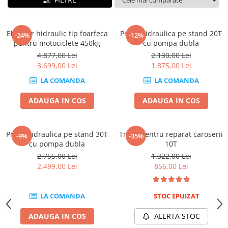
Tig-Wig
Pompe si Cilindri Hidraulici
Elevator hidraulic tip foarfeca
Presa hidraulica pe stand 20T
-24%
-12%
Prese pentru arcuri
pentru motociclete 450kg
cu pompa dubla
4.877,00 Lei
2.130,00 Lei
Redresoare,Roboti Pornire,Cabluri
3.699,00 Lei
1.875,00 Lei
Curent
LA COMANDA
LA COMANDA
Schimb ulei
Accesorii schimb ulei
ADAUGA IN COS
ADAUGA IN COS
Chei buson baie ulei
Chei filtru ulei
Presa hidraulica pe stand 30T
Trusa pentru reparat caroserii
-9%
-35%
Recuperatoare de ulei
cu pompa dubla
10T
Scule Ajutatoare
2.755,00 Lei
1.322,00 Lei
Scule De Mana si Unelte
2.499,00 Lei
856,00 Lei
Aparate de nituit si capsat
Burghie
LA COMANDA
STOC EPUIZAT
Capsatoare tapiterie
ADAUGA IN COS
ALERTA STOC
Chei de Forta