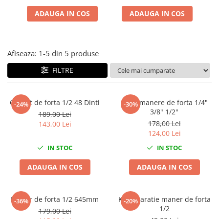
Clima/Aer conditionat
ADAUGA IN COS
ADAUGA IN COS
Cricuri cutie viteze
Dispozitive de sablat & accesorii
Dispozitive spalat piese
Afiseaza:
1-
5
din
5
produse
Dulapuri Bancuri Carucioare
FILTRE
Bancuri de lucru
Carucioare pentru marfa
Clichet de forta 1/2 48 Dinti
Set 3 manere de forta 1/4"
-24%
-30%
Cutii pentru scule
3/8" 1/2"
189,00 Lei
Dulapuri echipate
178,00 Lei
143,00 Lei
Dulapuri pentru scule
124,00 Lei
Module scule
IN STOC
IN STOC
Echipamente De Sudura
ADAUGA IN COS
ADAUGA IN COS
Aparate taiere cu plasma
Autogen
Invertoare Sudura
Maner de forta 1/2 645mm
Kit reparatie maner de forta
-36%
-20%
1/2
Magneti fixare sudura
179,00 Lei