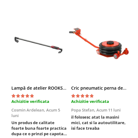
Chei de Forta
Chei Dinamometrice
Ciocane Dalti si Dornuri
Gresoare
Reparat Filete
Scule Electrice
Aeroterme si Incalzitoare
Aparate de spalat cu presiune
Aspiratoare industriale
Lampi si Lanterne
Lampă de atelier ROOKS B2 HYBRID pentru capotă, 2000 lumeni, 5000 mAh
Cric pneumatic perna de aer cu inaltator 6T
Masini de insurubat si gaurit
Masini de polishat
Achizitie verificata
Achizitie verificata
Ach
Pistoale aer cald
Cosmin Ardelean,
Acum 5
Popa Stefan,
Acum 11 luni
Flo
Pistoale de lipit
luni
lun
il folosesc atat la masini
Pistoale electrice de impact
Un produs de calitate
mici, cat si la autoutilitare,
rez
foarte buna foarte practica
isi face treaba
Polizoare unghiulare
dupa ce o prinzi pe capota
Rindele