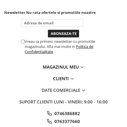
poti sa o dai mai in stanga
Slefuitoare electrice
sau in dreapta unde ai
nevoie lumina puternica si
Newsletter
Nu rata ofertele si promotiile noastre
Scule fixare distributie
de la baterie care tine
destul de mult dar daca o
Alfa romeo
bagi la priza nu mai ai
Audi
treaba toata ziua ,ce...
Bmw
Vreau sa primesc newsletter cu promotiile
Chevrolet
magazinului. Afla mai multe in
Politica de
Confidentialitate
Chrysler
Citroen
Dacia
MAGAZINUL MEU
Fiat
CLIENTI
Ford
Jaguar
DATE COMERCIALE
Jeep
SUPORT CLIENTI
LUNI - VINERI: 9:00 - 16:00
Lancia
Land Rover
0746386882
Mazda
0763377660
Mercedes