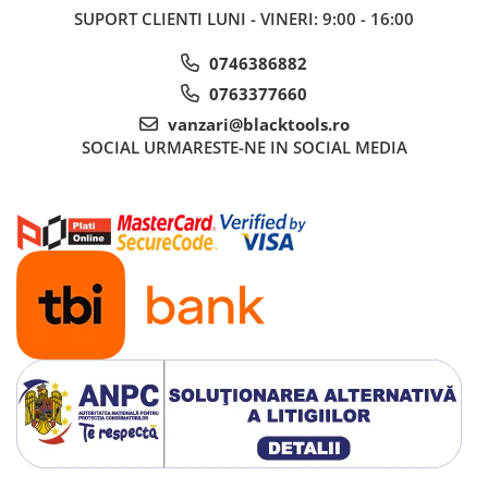
Nissan
SUPORT CLIENTI
LUNI - VINERI: 9:00 - 16:00
Opel
0746386882
Peugeot
0763377660
Renault
vanzari@blacktools.ro
Rover
SOCIAL
URMARESTE-NE IN SOCIAL MEDIA
Saab
Seat
Skoda
Suzuki
Universale
Volkswagen
Volvo
Scule pentru tinichigerie
Scule Pneumatice
Accesorii Pneumatice
Alte scule pneumatice
Chei cu clichet