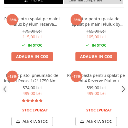
Tig-Wig
Pompe si Cilindri Hidraulici
Pasta pentru spalat pe maini
Dozator pentru pasta de
-36%
-36%
Prese pentru arcuri
Plulux by Plum rezerva
spalat pe maini Plulux by
1400ml
Plum Bag-in-Box
179,00 Lei
165,00 Lei
Redresoare,Roboti Pornire,Cabluri
115,00 Lei
105,00 Lei
Curent
IN STOC
IN STOC
Schimb ulei
Accesorii schimb ulei
ADAUGA IN COS
ADAUGA IN COS
Chei buson baie ulei
Chei filtru ulei
Pachet pistol pneumatic de
Pachet pasta pentru spalat pe
-13%
-17%
Recuperatoare de ulei
impact Rooks 1/2" 1750 Nm +
maini 4 Rezerve Plulux +
Scule Ajutatoare
Tubulare lungi de impact Yato
Dozator + 4 Creme Hidratare
574,00 Lei
599,00 Lei
17,19,21mm
maini Bonus by Plum
Scule De Mana si Unelte
499,00 Lei
499,00 Lei
Aparate de nituit si capsat
Burghie
STOC EPUIZAT
STOC EPUIZAT
Capsatoare tapiterie
ALERTA STOC
ALERTA STOC
Chei de Forta