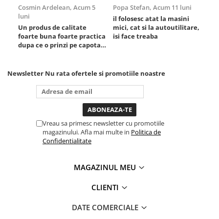
Scule fixare distributie
Cosmin Ardelean,
Acum 5
Popa Stefan,
Acum 11 luni
Flo
luni
lun
il folosesc atat la masini
Alfa romeo
Un produs de calitate
mici, cat si la autoutilitare,
rez
Audi
foarte buna foarte practica
isi face treaba
dupa ce o prinzi pe capota
Bmw
poti sa o dai mai in stanga
Chevrolet
sau in dreapta unde ai
nevoie lumina puternica si
Chrysler
Newsletter
Nu rata ofertele si promotiile noastre
de la baterie care tine
Citroen
destul de mult dar daca o
Dacia
bagi la priza nu mai ai
treaba toata ziua ,ce...
Fiat
Ford
Vreau sa primesc newsletter cu promotiile
magazinului. Afla mai multe in
Politica de
Jaguar
Confidentialitate
Jeep
Lancia
MAGAZINUL MEU
Land Rover
Mazda
CLIENTI
Mercedes
DATE COMERCIALE
Mini