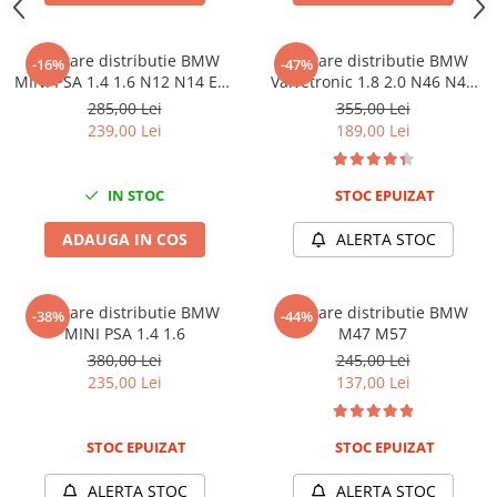
Mini
Nissan
Kit fixare distributie BMW
Kit fixare distributie BMW
-16%
-47%
MINI PSA 1.4 1.6 N12 N14 EP3
Opel
Valvetronic 1.8 2.0 N46 N42
EP6
N46T
285,00 Lei
355,00 Lei
Peugeot
239,00 Lei
189,00 Lei
Renault
Rover
IN STOC
STOC EPUIZAT
Saab
Seat
ADAUGA IN COS
ALERTA STOC
Skoda
Suzuki
Universale
Kit fixare distributie BMW
Kit fixare distributie BMW
-38%
-44%
MINI PSA 1.4 1.6
M47 M57
Volkswagen
380,00 Lei
245,00 Lei
Volvo
235,00 Lei
137,00 Lei
Scule pentru tinichigerie
Scule Pneumatice
STOC EPUIZAT
STOC EPUIZAT
Accesorii Pneumatice
ALERTA STOC
ALERTA STOC
Alte scule pneumatice