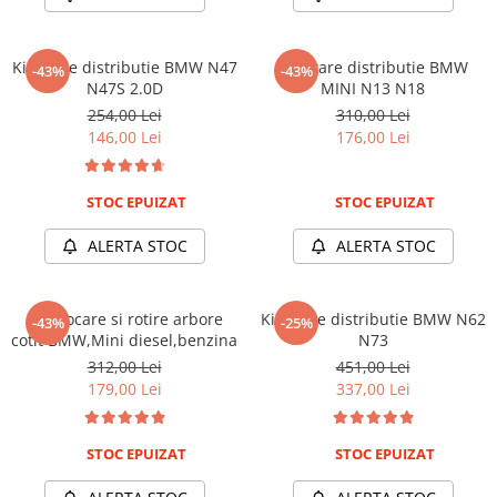
Chei cu clichet
Compresoare
Kit fixare distributie BMW N47
Kit fixare distributie BMW
-43%
-43%
Filtre Pneumatice
N47S 2.0D
MINI N13 N18
Furtune Aer Comprimat
254,00 Lei
310,00 Lei
146,00 Lei
176,00 Lei
Masini de gaurit si taiat
Pistoale de vopsit
Pistoale Pneumatice
STOC EPUIZAT
STOC EPUIZAT
Polizoare biax
ALERTA STOC
ALERTA STOC
Scule pentru nituit si capsat
Slefuitoare Pneumatice
Scule speciale
Kit blocare si rotire arbore
Kit fixare distributie BMW N62
-43%
-25%
cotit BMW,Mini diesel,benzina
N73
Diagnoza si masurari
312,00 Lei
451,00 Lei
Injectoare
179,00 Lei
337,00 Lei
Motor
Rulmenti,Bucsi si Extractoare
STOC EPUIZAT
STOC EPUIZAT
Sistem directie
Sistem franare