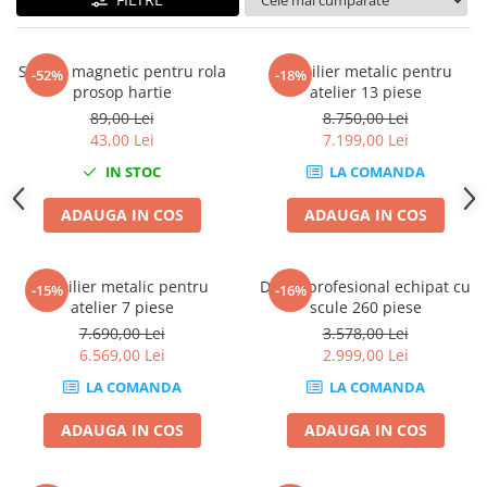
Mig-Mag
Sudura In Puncte
Tig-Wig
Suport magnetic pentru rola
Mobilier metalic pentru
-52%
-18%
Pompe si Cilindri Hidraulici
prosop hartie
atelier 13 piese
89,00 Lei
8.750,00 Lei
Prese pentru arcuri
43,00 Lei
7.199,00 Lei
Redresoare,Roboti Pornire,Cabluri
IN STOC
LA COMANDA
Curent
Schimb ulei
ADAUGA IN COS
ADAUGA IN COS
Accesorii schimb ulei
Chei buson baie ulei
Mobilier metalic pentru
Dulap profesional echipat cu
-15%
-16%
Chei filtru ulei
atelier 7 piese
scule 260 piese
Recuperatoare de ulei
7.690,00 Lei
3.578,00 Lei
6.569,00 Lei
2.999,00 Lei
Scule Ajutatoare
LA COMANDA
LA COMANDA
Scule De Mana si Unelte
Aparate de nituit si capsat
ADAUGA IN COS
ADAUGA IN COS
Burghie
Capsatoare tapiterie