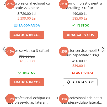
Dulap profesional echipat cu
Carucior din plastic pentru
-10%
-21%
Chei de Forta
scule 276 piese
detailing 3 rafturi
Chei Dinamometrice
3.780,00 Lei
490,00 Lei
Ciocane Dalti si Dornuri
3.399,00 Lei
385,00 Lei
Gresoare
LA COMANDA
IN STOC
Reparat Filete
ADAUGA IN COS
ADAUGA IN COS
Scule Electrice
Aeroterme si Incalzitoare
Aparate de spalat cu presiune
Carucior service cu 3 rafturi
Carucior service mobil 3
-15%
-25%
rafturi capacitate 130kg
385,00 Lei
Aspiratoare industriale
450,00 Lei
329,00 Lei
Lampi si Lanterne
339,00 Lei
Masini de insurubat si gaurit
IN STOC
STOC EPUIZAT
Masini de polishat
Pistoale aer cald
ADAUGA IN COS
ALERTA STOC
Pistoale de lipit
Pistoale electrice de impact
Dulap profesional echipat cu
Dulap profesional echipat cu
-17%
-14%
Polizoare unghiulare
235 piese+dulap lateral
385 piese+dulap lateral
Rindele
suplimentar Rooks Garage
suplimentar Rooks Garage