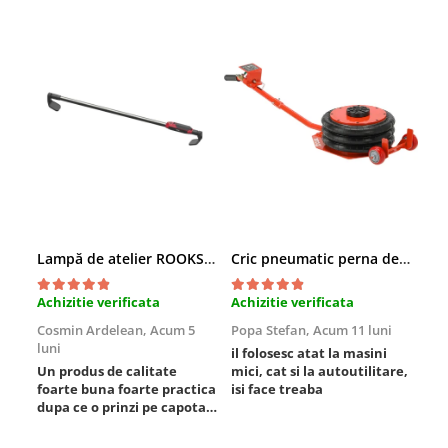
Mini
Nissan
Opel
Peugeot
Renault
Rover
Saab
Seat
Skoda
Suzuki
Lampă de atelier ROOKS B2 HYBRID pentru capotă, 2000 lumeni, 5000 mAh
Cric pneumatic perna de aer cu inaltator 6T
Universale
Achizitie verificata
Achizitie verificata
Ach
Volkswagen
Cosmin Ardelean,
Acum 5
Popa Stefan,
Acum 11 luni
Flo
Volvo
luni
lun
il folosesc atat la masini
Scule pentru tinichigerie
Un produs de calitate
mici, cat si la autoutilitare,
rez
foarte buna foarte practica
isi face treaba
Scule Pneumatice
dupa ce o prinzi pe capota
Accesorii Pneumatice
poti sa o dai mai in stanga
sau in dreapta unde ai
Alte scule pneumatice