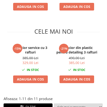
Clima/Aer conditionat
ADAUGA IN COS
ADAUGA IN COS
Cricuri cutie viteze
Dispozitive de sablat & accesorii
Dispozitive spalat piese
CELE MAI NOI
Dulapuri Bancuri Carucioare
Bancuri de lucru
Carucioare pentru marfa
Carucior service cu 3
Carucior din plastic
-15%
-21%
Cutii pentru scule
rafturi
pentru detailing 3 rafturi
Dulapuri echipate
385,00 Lei
490,00 Lei
329,00 Lei
385,00 Lei
Dulapuri pentru scule
Module scule
IN STOC
IN STOC
Echipamente De Sudura
ADAUGA IN COS
ADAUGA IN COS
Aparate taiere cu plasma
Autogen
Invertoare Sudura
Afiseaza:
1-
11
din
11
produse
Magneti fixare sudura
FILTRE