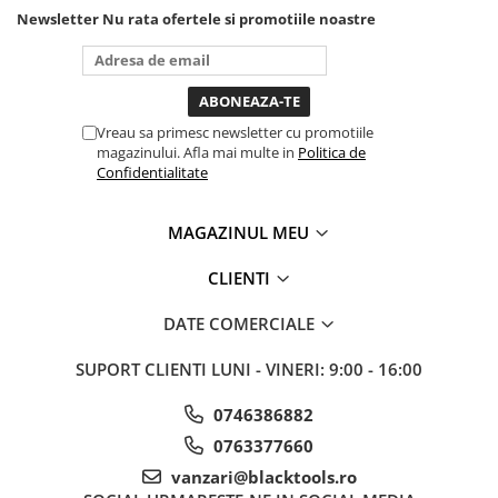
nevoie lumina puternica si
Newsletter
Nu rata ofertele si promotiile noastre
Chei cu clichet
de la baterie care tine
destul de mult dar daca o
Compresoare
bagi la priza nu mai ai
Filtre Pneumatice
treaba toata ziua ,ce...
Furtune Aer Comprimat
Vreau sa primesc newsletter cu promotiile
Masini de gaurit si taiat
magazinului. Afla mai multe in
Politica de
Pistoale de vopsit
Confidentialitate
Pistoale Pneumatice
Polizoare biax
MAGAZINUL MEU
Scule pentru nituit si capsat
CLIENTI
Slefuitoare Pneumatice
Scule speciale
DATE COMERCIALE
Diagnoza si masurari
SUPORT CLIENTI
LUNI - VINERI: 9:00 - 16:00
Injectoare
Motor
0746386882
Rulmenti,Bucsi si Extractoare
0763377660
Sistem directie
vanzari@blacktools.ro
Sistem franare