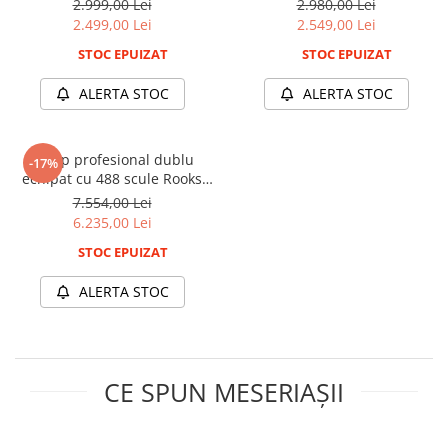
2.999,00 Lei
2.980,00 Lei
Slefuitoare electrice
2.499,00 Lei
2.549,00 Lei
Scule fixare distributie
STOC EPUIZAT
STOC EPUIZAT
Alfa romeo
ALERTA STOC
ALERTA STOC
Audi
Bmw
Chevrolet
Dulap profesional dublu
-17%
echipat cu 488 scule Rooks
Chrysler
XXL
7.554,00 Lei
Citroen
6.235,00 Lei
Dacia
STOC EPUIZAT
Fiat
Ford
ALERTA STOC
Jaguar
Jeep
Lancia
CE SPUN MESERIAȘII
Land Rover
Mazda
Mercedes