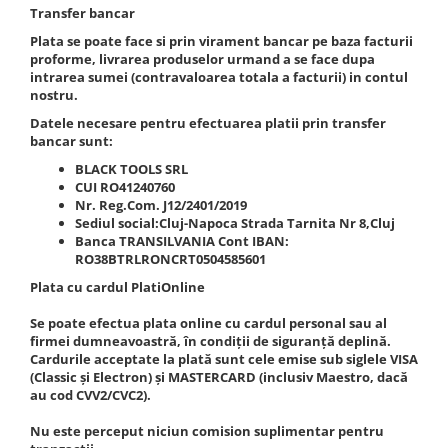
Clima/Aer conditionat
Transfer bancar
Cricuri cutie viteze
Plata se poate face si prin virament bancar pe baza facturii
proforme, livrarea produselor urmand a se face dupa
Dispozitive de sablat & accesorii
intrarea sumei (contravaloarea totala a facturii) in contul
nostru.
Dispozitive spalat piese
Datele necesare pentru efectuarea platii prin transfer
Dulapuri Bancuri Carucioare
bancar sunt:
Bancuri de lucru
BLACK TOOLS SRL
CUI RO41240760
Carucioare pentru marfa
Nr. Reg.Com. J12/2401/2019
Cutii pentru scule
Sediul social:Cluj-Napoca Strada Tarnita Nr 8,Cluj
Dulapuri echipate
Banca TRANSILVANIA Cont IBAN:
RO38BTRLRONCRT0504585601
Dulapuri pentru scule
Plata cu cardul PlatiOnline
Module scule
Echipamente De Sudura
Se poate efectua plata online cu cardul personal sau al
firmei dumneavoastră, în condiții de siguranță deplină.
Aparate taiere cu plasma
Cardurile acceptate la plată sunt cele emise sub siglele VISA
Autogen
(Classic și Electron) și MASTERCARD (inclusiv Maestro, dacă
au cod CVV2/CVC2).
Invertoare Sudura
Magneti fixare sudura
Nu este perceput niciun comision suplimentar pentru