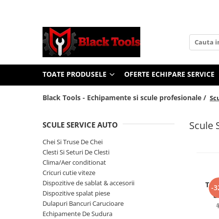
Toate Produsele
Scule Service Auto
Chei Si Truse De Chei
TOATE PRODUSELE
OFERTE ECHIPARE SERVICE
Chei combinate
Chei Combinate Cu Clichet
Black Tools - Echipamente si scule profesionale /
Sc
Chei Cotite
Chei speciale
Scule 
SCULE SERVICE AUTO
Clesti Si Seturi De Clesti
Chei Si Truse De Chei
Clesti autoblocanti
Clesti Si Seturi De Clesti
Clesti pentru sertizat
Clima/Aer conditionat
Clesti pentru sigurante
Cricuri cutie viteze
Dispozitive de sablat & accesorii
Clesti reglabili pentru tevi
Test
-3
Dispozitive spalat piese
g
Clesti service auto
Dulapuri Bancuri Carucioare
Clesti universali
Echipamente De Sudura