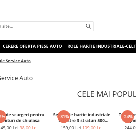
CERERE OFERTA PIESE AUTO
ROLE HARTIE INDUSTRIALE-CEL
ule Service Auto
Service Auto
CELE MAI POPU
er de scurgeri pentru
Set 2 role hartie industriale
Trusa pr
2%
-31%
-24%
arnituri de chiulasa
albastre 3 straturi 500
40 pi
portii,170M/rola 34x22cm
145,00 Lei
98,00 Lei
159,00 Lei
109,00 Lei
244,0
Mega Blue