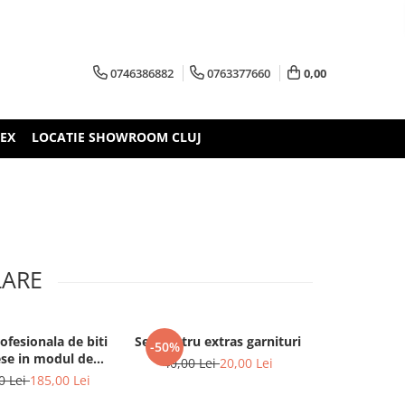
0746386882
0763377660
0,00
TEX
LOCATIE SHOWROOM CLUJ
LARE
ofesionala de biti
Set pentru extras garnituri
Tester jocuri 
-50%
-23%
ese in modul de
dir
40,00 Lei
20,00 Lei
spuma
0 Lei
185,00 Lei
1.890,00 Le