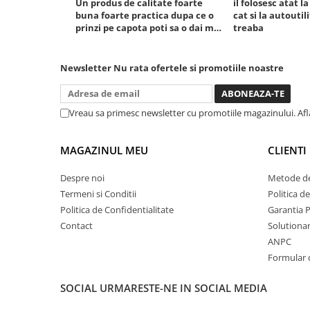
Un produs de calitate foarte
il folosesc atat l
buna foarte practica dupa ce o
cat si la autoutili
Sistem Vibro-Power
prinzi pe capota poti sa o dai mai
treaba
Sisteme de ridicare si sustinere
in stanga sau in dreapta unde ai
nevoie lumina puternica si de la
Capre Auto
baterie care tine destul de mult
Newsletter
Nu rata ofertele si promotiile noastre
Cricuri Hidraulice
dar daca o bagi la priza nu mai ai
treaba toata ziua ,ce...
Surubelnite Si Biti
Vreau sa primesc newsletter cu promotiile magazinului. Af
Truse de biti
Truse de surubelnite
MAGAZINUL MEU
CLIENTI
Vulcanizare
Masini de dejantat roti
Despre noi
Metode de
Masini de echilibrat roti
Termeni si Conditii
Politica d
Politica de Confidentialitate
Garantia 
Piese de schimb
Contact
Solutionare
Scule Vulcanizare
ANPC
Truse de scule si accesorii
Formular 
Truse de scule
Truse si accesorii 1/2
SOCIAL
URMARESTE-NE IN SOCIAL MEDIA
Truse si Accesorii 1/4