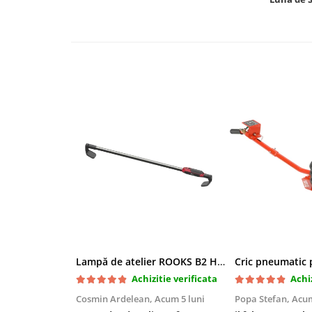
Chei cu clichet
Compresoare
Filtre Pneumatice
Furtune Aer Comprimat
Masini de gaurit si taiat
Pistoale de vopsit
Pistoale Pneumatice
Polizoare biax
Scule pentru nituit si capsat
Slefuitoare Pneumatice
Scule speciale
Diagnoza si masurari
Injectoare
Motor
Lampă de atelier ROOKS B2 HYBRID pentru capotă, 2000 lumeni, 5000 mAh
Rulmenti,Bucsi si Extractoare
Achizitie verificata
Achiz
Sistem directie
Cosmin Ardelean,
Acum 5 luni
Popa Stefan,
Acum
Sistem franare