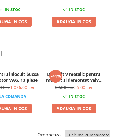
IN STOC
IN STOC
LA 
AUGA IN COS
ADAUGA IN COS
ADAUGA
I
tru inlocuit bucsa
Dispozitiv metalic pentru
Dispozitiv p
-41%
-24%
tor VAG, 13 piese
montat si demontat valve
porturi admis
tubeless 295mm
fara dem
0 Lei
1.026,00 Lei
59,00 Lei
35,00 Lei
4.750,00 Le
LA COMANDA
IN STOC
LA 
AUGA IN COS
ADAUGA IN COS
ADAUGA
Ordoneaza: