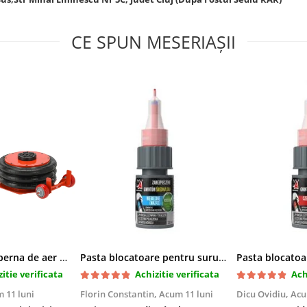
CE SPUN MESERIAȘII
Cric pneumatic perna de aer cu inaltator 6T
Pasta blocatoare pentru suruburi,rezistenta medie
itie verificata
Achizitie verificata
Ach
 11 luni
Florin Constantin,
Acum 11 luni
Dicu Ovidiu,
Acu