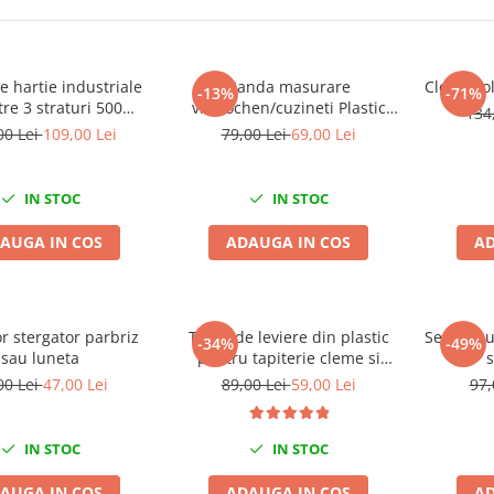
le hartie industriale
Banda masurare
Cleste co
-13%
-71%
tre 3 straturi 500
vilbrochen/cuzineti Plastic
134
,170M/rola 34x22cm
Gauge
00 Lei
109,00 Lei
79,00 Lei
69,00 Lei
Mega Blue
IN STOC
IN STOC
AUGA IN COS
ADAUGA IN COS
AD
or stergator parbriz
Trusa de leviere din plastic
Seringa u
-34%
-49%
sau luneta
pentru tapiterie cleme si
s
panouri auto 11 piese
00 Lei
47,00 Lei
89,00 Lei
59,00 Lei
97,
IN STOC
IN STOC
AUGA IN COS
ADAUGA IN COS
AD