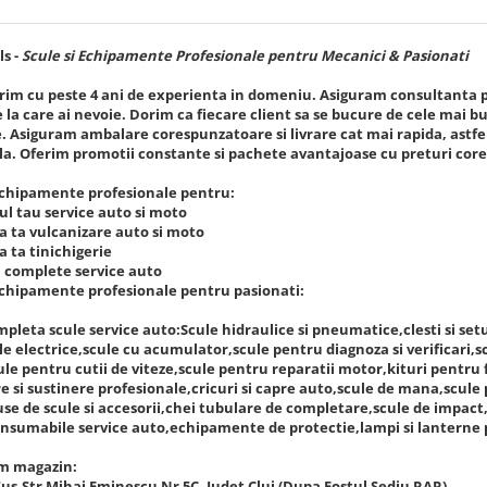
ls
-
Scule si Echipamente Profesionale pentru Mecanici & Pasionati
m cu peste 4 ani de experienta in domeniu. Asiguram consultanta pen
e la care ai nevoie. Dorim ca fiecare client sa se bucure de cele mai 
e. Asiguram ambalare corespunzatoare si livrare cat mai rapida, astfel 
a. Oferim promotii constante si pachete avantajoase cu preturi core
echipamente profesionale pentru:
ul tau service auto si moto
a ta vulcanizare auto si moto
a ta tinichigerie
i complete service auto
echipamente profesionale pentru pasionati:
leta scule service auto:Scule hidraulice si pneumatice,clesti si setur
le electrice,scule cu acumulator,scule pentru diagnoza si verificari,
ule pentru cutii de viteze,scule pentru reparatii motor,kituri pentru
re si sustinere profesionale,cricuri si capre auto,scule de mana,scule p
use de scule si accesorii,chei tubulare de completare,scule de impact,
nsumabile service auto,echipamente de protectie,lampi si lanterne 
m magazin:
us,Str Mihai Eminescu Nr 5C, Judet Cluj (Dupa Fostul Sediu RAR)