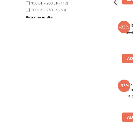
150 Lei - 200 Lei
(112)
Chei de Forta
200 Lei - 250 Lei
(53)
Chei Dinamometrice
Vezi mai multe
Ciocane Dalti si Dornuri
Bi
-33%
Gresoare
30,
Reparat Filete
Scule Electrice
Aeroterme si Incalzitoare
AD
Aparate de spalat cu presiune
Aspiratoare industriale
Lampi si Lanterne
Bit tor
Masini de insurubat si gaurit
-33%
10mm
Masini de polishat
15,
Pistoale aer cald
Pistoale de lipit
Pistoale electrice de impact
AD
Polizoare unghiulare
Rindele