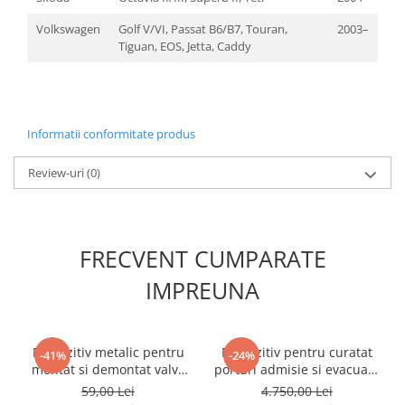
Nissan
Volkswagen
Golf V/VI, Passat B6/B7, Touran,
2003–
Opel
Tiguan, EOS, Jetta, Caddy
Peugeot
Renault
Rover
Saab
Informatii conformitate produs
Seat
Review-uri
(0)
Skoda
Suzuki
Universale
Volkswagen
FRECVENT CUMPARATE
Volvo
IMPREUNA
Scule pentru tinichigerie
Scule Pneumatice
Accesorii Pneumatice
Dispozitiv metalic pentru
Dispozitiv pentru curatat
-41%
-24%
montat si demontat valve
porturi admisie si evacuare
Alte scule pneumatice
tubeless 295mm
fara demontare cu accesorii
59,00 Lei
4.750,00 Lei
Chei cu clichet
+ 10KG Abraziv