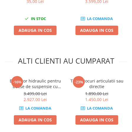
35,00 Lei
3.599,00 Lei
Compresoare
Filtre Pneumatice
IN STOC
LA COMANDA
Furtune Aer Comprimat
Masini de gaurit si taiat
ADAUGA IN COS
ADAUGA IN COS
Pistoale de vopsit
Pistoale Pneumatice
Polizoare biax
Scule pentru nituit si capsat
ALTI CLIENTI AU CUMPARAT
Slefuitoare Pneumatice
Scule speciale
Extractor hidraulic pentru
Tester jocuri articulatii sau
-16%
-23%
Diagnoza si masurari
bucse de suspensie cu
directie
Injectoare
cilindru 17 tone 49 Piese
3.499,00 Lei
1.890,00 Lei
Motor
2.927,00 Lei
1.450,00 Lei
Rulmenti,Bucsi si Extractoare
LA COMANDA
LA COMANDA
Sistem directie
ADAUGA IN COS
ADAUGA IN COS
Sistem franare
Sistem Vibro-Power