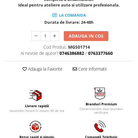
Ideal pentru ateliere auto si utilizare profesionala.
Tig-Wig
Pompe si Cilindri Hidraulici
LA COMANDA
Durata de livrare:
24-48h
Prese pentru arcuri
Redresoare,Roboti Pornire,Cabluri
ADAUGA IN COS
Curent
Cod Produs:
MGS01714
Schimb ulei
Ai nevoie de ajutor?
0746386882
/
0763377660
Accesorii schimb ulei
Chei buson baie ulei
Adauga la Favorite
Cere informatii
Chei filtru ulei
Recuperatoare de ulei
Scule Ajutatoare
Scule De Mana si Unelte
Branduri Premium
Livrare rapidă
Comercializăm doar branduri
Aparate de nituit si capsat
Garantăm livrare în maxim 48 de ore
verificate
Burghie
Capsatoare tapiterie
Chei de Forta
Retur rapid si simplu
Comandă Telefonic