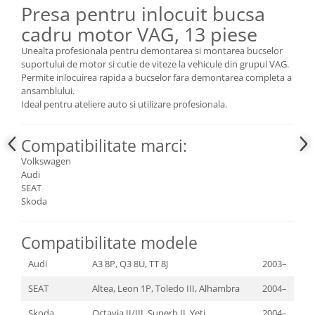
Presa pentru inlocuit bucsa
Scule fixare distributie
cadru motor VAG, 13 piese
Alfa romeo
Audi
Unealta profesionala pentru demontarea si montarea bucselor
suportului de motor si cutie de viteze la vehicule din grupul VAG.
Bmw
Permite inlocuirea rapida a bucselor fara demontarea completa a
Chevrolet
ansamblului.
Chrysler
Ideal pentru ateliere auto si utilizare profesionala.
Citroen
Dacia
Compatibilitate marci:
Fiat
Volkswagen
Audi
Ford
SEAT
Jaguar
Skoda
Jeep
Lancia
Compatibilitate modele
Land Rover
Audi
A3 8P, Q3 8U, TT 8J
2003–
Mazda
Mercedes
SEAT
Altea, Leon 1P, Toledo III, Alhambra
2004–
Mini
Skoda
Octavia II/III, Superb II, Yeti
2004–