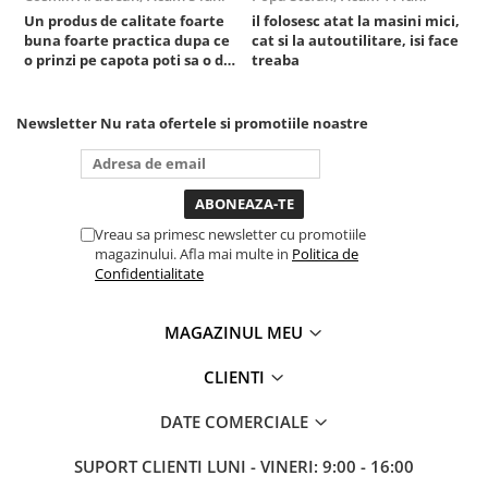
Un produs de calitate foarte
il folosesc atat la masini mici,
r
buna foarte practica dupa ce
cat si la autoutilitare, isi face
o prinzi pe capota poti sa o dai
treaba
mai in stanga sau in dreapta
unde ai nevoie lumina
puternica si de la baterie care
Newsletter
Nu rata ofertele si promotiile noastre
tine destul de mult dar daca o
bagi la priza nu mai ai treaba
toata ziua ,ce...
Vreau sa primesc newsletter cu promotiile
magazinului. Afla mai multe in
Politica de
Confidentialitate
MAGAZINUL MEU
CLIENTI
DATE COMERCIALE
SUPORT CLIENTI
LUNI - VINERI: 9:00 - 16:00