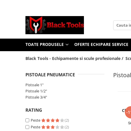
Toate Produsele
Scule Service Auto
Chei Si Truse De Chei
TOATE PRODUSELE
OFERTE ECHIPARE SERVICE
Chei combinate
Chei Combinate Cu Clichet
Black Tools - Echipamente si scule profesionale /
Sc
Chei Cotite
Chei speciale
Pistoa
PISTOALE PNEUMATICE
Clesti Si Seturi De Clesti
Pistoale 1"
Clesti autoblocanti
Pistoale 1/2"
Clesti pentru sertizat
Pistoale 3/4"
Clesti pentru sigurante
RATING
Clesti reglabili pentru tevi
Chei
-1
R
Clesti service auto
Peste
(2)
9
Clesti universali
Peste
(2)