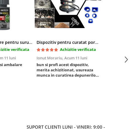
Pasta blocatoare pentru suruburi,rezistenta inalta
Dispozitiv pentru curatat porturi admisie si evacuare fara demontare cu coji de nuca si accesorii incluse
izitie verificata
Achizitie verificata
Ac
m 11 luni
Ionut Morariu,
Acum 11 luni
Marian Stat,
Ac
 si ambalare
bun si profi acest dispozitiv,
un pachet rapo
merita achizitionat, usureaza
foarte bun, pis
munca in curatirea depunerilor
rezistent
de carbon in admisie
SUPORT CLIENTI
LUNI - VINERI: 9:00 -