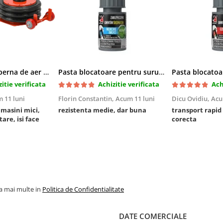
Cric pneumatic perna de aer cu inaltator 6T
Pasta blocatoare pentru suruburi,rezistenta medie
itie verificata
Achizitie verificata
Ach
 11 luni
Florin Constantin,
Acum 11 luni
Dicu Ovidiu,
Acu
a masini mici,
rezistenta medie, dar buna
transport rapid
tare, isi face
corecta
la mai multe in
Politica de Confidentialitate
DATE COMERCIALE