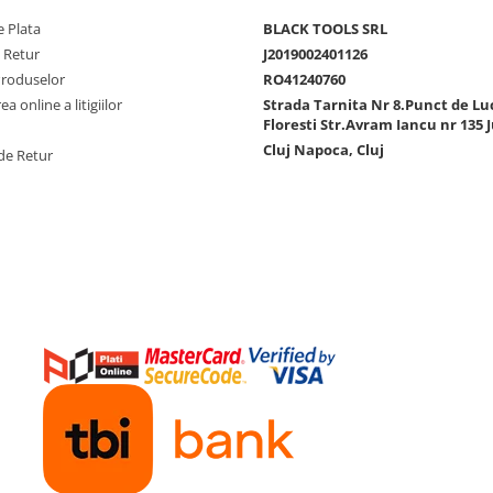
 Plata
BLACK TOOLS SRL
e Retur
J2019002401126
Produselor
RO41240760
a online a litigiilor
Strada Tarnita Nr 8.Punct de Lu
Floresti Str.Avram Iancu nr 135 J
Cluj Napoca, Cluj
de Retur