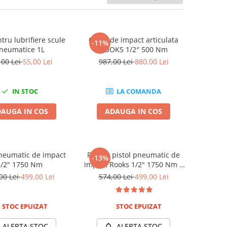
tru lubrifiere scule
Cheie de impact articulata
-11%
neumatice 1L
ROOKS 1/2″ 500 Nm
,00 Lei
55,00 Lei
987,00 Lei
880,00 Lei
IN STOC
LA COMANDA
AUGA IN COS
ADAUGA IN COS
pneumatic de impact
Pachet pistol pneumatic de
-13%
1/2" 1750 Nm
impact Rooks 1/2" 1750 Nm +
Tubulare lungi de impact Yato
00 Lei
499,00 Lei
574,00 Lei
499,00 Lei
17,19,21mm
STOC EPUIZAT
STOC EPUIZAT
ALERTA STOC
ALERTA STOC