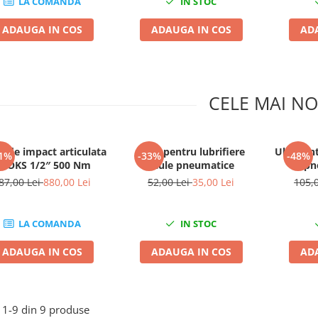
LA COMANDA
IN STOC
ADAUGA IN COS
ADAUGA IN COS
AD
CELE MAI NO
e de impact articulata
Oiler pentru lubrifiere
Ulei pent
1%
-33%
-48%
OOKS 1/2″ 500 Nm
scule pneumatice
pn
87,00 Lei
880,00 Lei
52,00 Lei
35,00 Lei
105,
LA COMANDA
IN STOC
ADAUGA IN COS
ADAUGA IN COS
AD
1-
9
din
9
produse