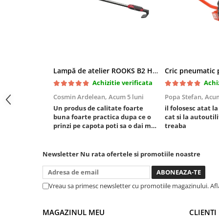
Slefuitoare electrice
Scule fixare distributie
Alfa romeo
Audi
Bmw
Lampă de atelier ROOKS B2 HYBRID pentru capotă, 2000 lumeni, 5000 mAh
Chevrolet
Achizitie verificata
Achiz
Chrysler
Cosmin Ardelean,
Acum 5 luni
Popa Stefan,
Acum
Citroen
Un produs de calitate foarte
il folosesc atat l
Dacia
buna foarte practica dupa ce o
cat si la autoutili
prinzi pe capota poti sa o dai mai
treaba
Fiat
in stanga sau in dreapta unde ai
Ford
nevoie lumina puternica si de la
baterie care tine destul de mult
Jaguar
Newsletter
Nu rata ofertele si promotiile noastre
dar daca o bagi la priza nu mai ai
Jeep
treaba toata ziua ,ce...
Lancia
Vreau sa primesc newsletter cu promotiile magazinului. Af
Land Rover
Mazda
MAGAZINUL MEU
CLIENTI
Mercedes