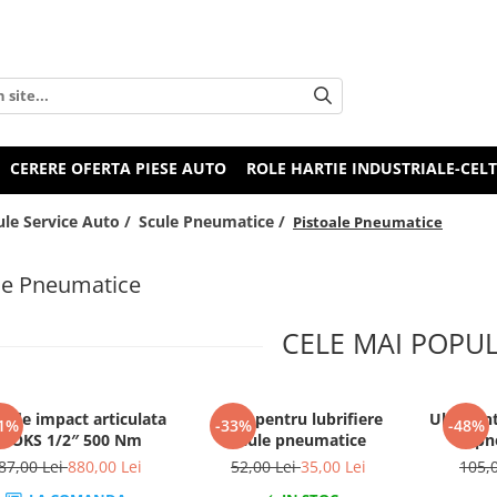
CERERE OFERTA PIESE AUTO
ROLE HARTIE INDUSTRIALE-CEL
ule Service Auto /
Scule Pneumatice /
Pistoale Pneumatice
le Pneumatice
CELE MAI POPU
e de impact articulata
Oiler pentru lubrifiere
Ulei pent
1%
-33%
-48%
OOKS 1/2″ 500 Nm
scule pneumatice
pn
87,00 Lei
880,00 Lei
52,00 Lei
35,00 Lei
105,