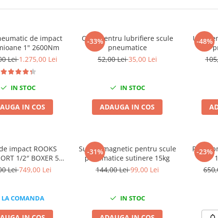
pneumatic de impact
Oiler pentru lubrifiere scule
Ulei pen
-33%
-48%
amioane 1" 2600Nm
pneumatice
p
00 Lei
1.275,00 Lei
52,00 Lei
35,00 Lei
105
IN STOC
IN STOC
AUGA IN COS
ADAUGA IN COS
AD
 de impact ROOKS
Suport magnetic pentru scule
Pistol 
-31%
-23%
ORT 1/2″ BOXER 500
pneumatice sutinere 15kg
Nm
00 Lei
749,00 Lei
144,00 Lei
99,00 Lei
650,
LA COMANDA
IN STOC
AUGA IN COS
ADAUGA IN COS