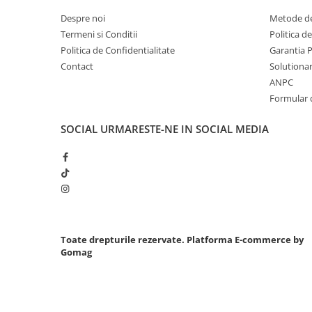
Mini
Despre noi
Metode de
Nissan
Termeni si Conditii
Politica d
Politica de Confidentialitate
Garantia 
Opel
Contact
Solutionare
Peugeot
ANPC
Renault
Formular 
Rover
Saab
SOCIAL
URMARESTE-NE IN SOCIAL MEDIA
Seat
Skoda
Suzuki
Universale
Volkswagen
Volvo
Toate drepturile rezervate.
Platforma E-commerce by
Scule pentru tinichigerie
Gomag
Scule Pneumatice
Accesorii Pneumatice
Alte scule pneumatice