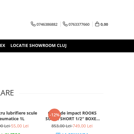
0746386882
0763377660
0,00
TEX
LOCATIE SHOWROOM CLUJ
LARE
ru lubrifiere scule
Cheie de impact ROOKS
Suport mag
-12%
-31%
eumatice 1L
SUPER SHORT 1/2″ BOXER
scule pneuma
500 Nm
1
00 Lei
55,00 Lei
853,00 Lei
749,00 Lei
144,00 L