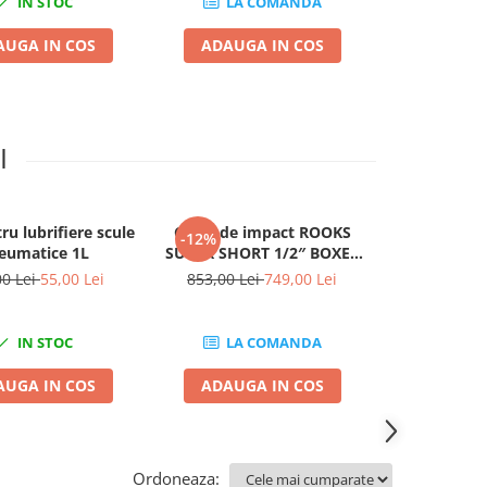
IN STOC
LA COMANDA
I
AUGA IN COS
ADAUGA IN COS
ADAUGA
I
ru lubrifiere scule
Cheie de impact ROOKS
Suport mag
-12%
-31%
eumatice 1L
SUPER SHORT 1/2″ BOXER
scule pneuma
500 Nm
1
00 Lei
55,00 Lei
853,00 Lei
749,00 Lei
144,00 L
IN STOC
LA COMANDA
I
AUGA IN COS
ADAUGA IN COS
ADAUGA
Ordoneaza: