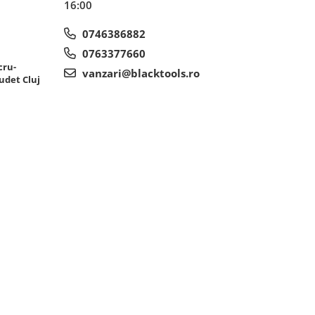
16:00
0746386882
0763377660
cru-
vanzari@blacktools.ro
udet Cluj