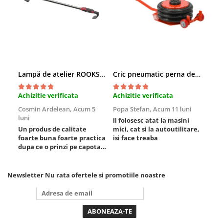
Scule fixare distributie
Alfa romeo
Audi
Bmw
Chevrolet
Chrysler
Lampă de atelier ROOKS B2 HYBRID pentru capotă, 2000 lumeni, 5000 mAh
Cric pneumatic perna de aer cu inaltator 6T
Citroen
Achizitie verificata
Achizitie verificata
Ach
Dacia
Cosmin Ardelean,
Acum 5
Popa Stefan,
Acum 11 luni
Flo
Fiat
luni
lun
il folosesc atat la masini
Ford
Un produs de calitate
mici, cat si la autoutilitare,
rez
Jaguar
foarte buna foarte practica
isi face treaba
dupa ce o prinzi pe capota
Jeep
poti sa o dai mai in stanga
Lancia
sau in dreapta unde ai
nevoie lumina puternica si
Land Rover
Newsletter
Nu rata ofertele si promotiile noastre
de la baterie care tine
Mazda
destul de mult dar daca o
Mercedes
bagi la priza nu mai ai
treaba toata ziua ,ce...
Mini