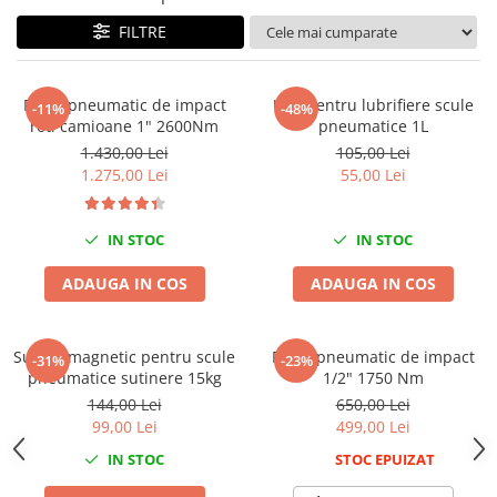
Tig-Wig
FILTRE
Pompe si Cilindri Hidraulici
Prese pentru arcuri
Pistol pneumatic de impact
Ulei pentru lubrifiere scule
-11%
-48%
Redresoare,Roboti Pornire,Cabluri
roti camioane 1" 2600Nm
pneumatice 1L
Curent
1.430,00 Lei
105,00 Lei
1.275,00 Lei
55,00 Lei
Schimb ulei
Accesorii schimb ulei
IN STOC
IN STOC
Chei buson baie ulei
Chei filtru ulei
ADAUGA IN COS
ADAUGA IN COS
Recuperatoare de ulei
Scule Ajutatoare
Suport magnetic pentru scule
Pistol pneumatic de impact
-31%
-23%
Scule De Mana si Unelte
pneumatice sutinere 15kg
1/2" 1750 Nm
Aparate de nituit si capsat
144,00 Lei
650,00 Lei
Burghie
99,00 Lei
499,00 Lei
Capsatoare tapiterie
IN STOC
STOC EPUIZAT
Chei de Forta