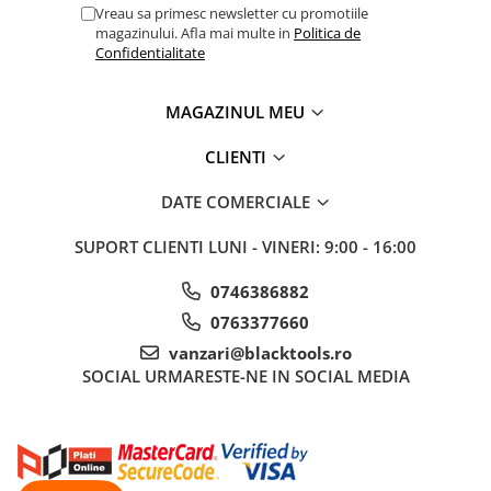
Nissan
Vreau sa primesc newsletter cu promotiile
magazinului. Afla mai multe in
Politica de
Opel
Confidentialitate
Peugeot
Renault
MAGAZINUL MEU
Rover
Saab
CLIENTI
Seat
DATE COMERCIALE
Skoda
Suzuki
SUPORT CLIENTI
LUNI - VINERI: 9:00 - 16:00
Universale
0746386882
Volkswagen
0763377660
Volvo
vanzari@blacktools.ro
Scule pentru tinichigerie
SOCIAL
URMARESTE-NE IN SOCIAL MEDIA
Scule Pneumatice
Accesorii Pneumatice
Alte scule pneumatice
Chei cu clichet