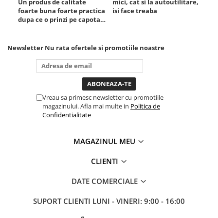
Un produs de calitate
mici, cat si la autoutilitare,
rez
Mini
foarte buna foarte practica
isi face treaba
dupa ce o prinzi pe capota
Nissan
poti sa o dai mai in stanga
Opel
sau in dreapta unde ai
nevoie lumina puternica si
Newsletter
Nu rata ofertele si promotiile noastre
Peugeot
de la baterie care tine
Renault
destul de mult dar daca o
bagi la priza nu mai ai
Rover
treaba toata ziua ,ce...
Saab
Vreau sa primesc newsletter cu promotiile
Seat
magazinului. Afla mai multe in
Politica de
Skoda
Confidentialitate
Suzuki
Universale
MAGAZINUL MEU
Volkswagen
CLIENTI
Volvo
Scule pentru tinichigerie
DATE COMERCIALE
Scule Pneumatice
SUPORT CLIENTI
LUNI - VINERI: 9:00 - 16:00
Accesorii Pneumatice
Alte scule pneumatice