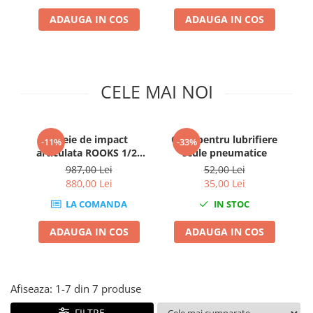
Clima/Aer conditionat
ADAUGA IN COS
ADAUGA IN COS
Cricuri cutie viteze
Dispozitive de sablat & accesorii
Dispozitive spalat piese
CELE MAI NOI
Dulapuri Bancuri Carucioare
Bancuri de lucru
Carucioare pentru marfa
Cheie de impact
Oiler pentru lubrifiere
-11%
-33%
Cutii pentru scule
articulata ROOKS 1/2″
scule pneumatice
500 Nm
Dulapuri echipate
987,00 Lei
52,00 Lei
880,00 Lei
35,00 Lei
Dulapuri pentru scule
Module scule
LA COMANDA
IN STOC
Echipamente De Sudura
ADAUGA IN COS
ADAUGA IN COS
Aparate taiere cu plasma
Autogen
Invertoare Sudura
Afiseaza:
1-
7
din
7
produse
Magneti fixare sudura
FILTRE