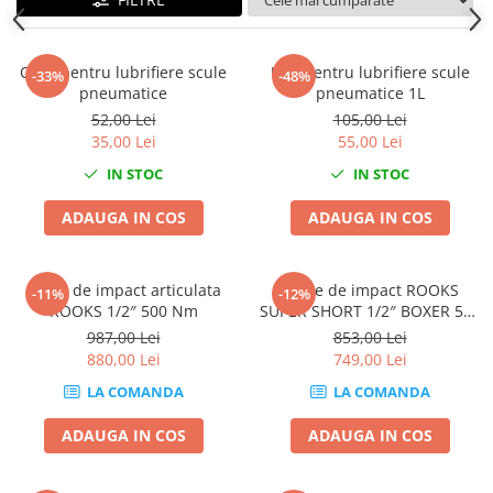
Mig-Mag
Sudura In Puncte
Tig-Wig
Oiler pentru lubrifiere scule
Ulei pentru lubrifiere scule
-33%
-48%
Pompe si Cilindri Hidraulici
pneumatice
pneumatice 1L
52,00 Lei
105,00 Lei
Prese pentru arcuri
35,00 Lei
55,00 Lei
Redresoare,Roboti Pornire,Cabluri
IN STOC
IN STOC
Curent
Schimb ulei
ADAUGA IN COS
ADAUGA IN COS
Accesorii schimb ulei
Chei buson baie ulei
Cheie de impact articulata
Cheie de impact ROOKS
-11%
-12%
Chei filtru ulei
ROOKS 1/2″ 500 Nm
SUPER SHORT 1/2″ BOXER 500
Nm
Recuperatoare de ulei
987,00 Lei
853,00 Lei
880,00 Lei
749,00 Lei
Scule Ajutatoare
LA COMANDA
LA COMANDA
Scule De Mana si Unelte
Aparate de nituit si capsat
ADAUGA IN COS
ADAUGA IN COS
Burghie
Capsatoare tapiterie