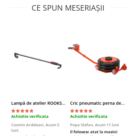
CE SPUN MESERIAȘII
Slefuitoare electrice
Scule fixare distributie
Alfa romeo
Audi
Bmw
Chevrolet
Chrysler
Citroen
Dacia
Fiat
Ford
Jaguar
Jeep
Lampă de atelier ROOKS B2 HYBRID pentru capotă, 2000 lumeni, 5000 mAh
Cric pneumatic perna de aer cu inaltator 6T
Lancia
Achizitie verificata
Achizitie verificata
Ach
Land Rover
Cosmin Ardelean,
Acum 5
Popa Stefan,
Acum 11 luni
Flo
Mazda
luni
lun
il folosesc atat la masini
Mercedes