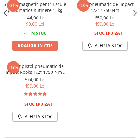
Suport magnetic pentru scule
Pistol pneumatic de impact
-31%
-23%
Chei de Forta
pneumatice sutinere 15kg
1/2" 1750 Nm
Chei Dinamometrice
144,00 Lei
650,00 Lei
Ciocane Dalti si Dornuri
99,00 Lei
499,00 Lei
Gresoare
IN STOC
STOC EPUIZAT
Reparat Filete
ADAUGA IN COS
ALERTA STOC
Scule Electrice
Aeroterme si Incalzitoare
Aparate de spalat cu presiune
Pachet pistol pneumatic de
-13%
impact Rooks 1/2" 1750 Nm +
Aspiratoare industriale
Tubulare lungi de impact Yato
574,00 Lei
Lampi si Lanterne
17,19,21mm
499,00 Lei
Masini de insurubat si gaurit
Masini de polishat
STOC EPUIZAT
Pistoale aer cald
Pistoale de lipit
ALERTA STOC
Pistoale electrice de impact
Polizoare unghiulare
Rindele