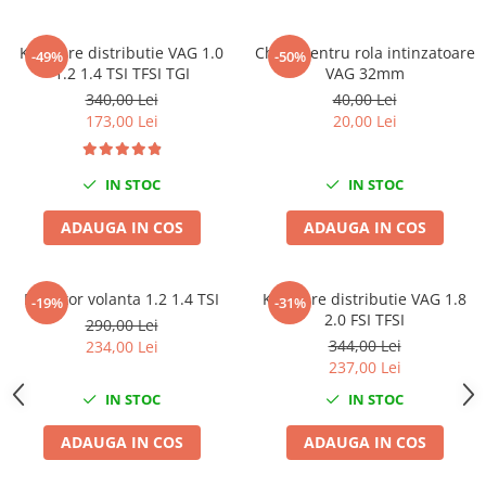
Scule fixare distributie
Alfa romeo
Kit fixare distributie VAG 1.0
Cheie pentru rola intinzatoare
-49%
-50%
1.2 1.4 TSI TFSI TGI
VAG 32mm
Audi
340,00 Lei
40,00 Lei
Bmw
173,00 Lei
20,00 Lei
Chevrolet
Chrysler
IN STOC
IN STOC
Citroen
Dacia
ADAUGA IN COS
ADAUGA IN COS
Fiat
Ford
Blocator volanta 1.2 1.4 TSI
Kit fixare distributie VAG 1.8
Jaguar
-19%
-31%
2.0 FSI TFSI
290,00 Lei
Jeep
344,00 Lei
234,00 Lei
Lancia
237,00 Lei
Land Rover
IN STOC
IN STOC
Mazda
Mercedes
ADAUGA IN COS
ADAUGA IN COS
Mini