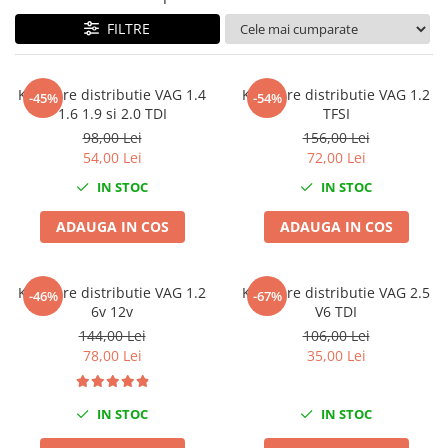
Tig-Wig
FILTRE
Pompe si Cilindri Hidraulici
Prese pentru arcuri
Kit fixare distributie VAG 1.4
Kit fixare distributie VAG 1.2
-45%
-54%
Redresoare,Roboti Pornire,Cabluri
1.6 1.9 si 2.0 TDI
TFSI
Curent
98,00 Lei
156,00 Lei
54,00 Lei
72,00 Lei
Schimb ulei
IN STOC
IN STOC
Accesorii schimb ulei
Chei buson baie ulei
ADAUGA IN COS
ADAUGA IN COS
Chei filtru ulei
Recuperatoare de ulei
Kit fixare distributie VAG 1.2
Kit fixare distributie VAG 2.5
Scule Ajutatoare
-46%
-67%
6v 12v
V6 TDI
Scule De Mana si Unelte
144,00 Lei
106,00 Lei
78,00 Lei
35,00 Lei
Aparate de nituit si capsat
Burghie
Capsatoare tapiterie
IN STOC
IN STOC
Chei de Forta