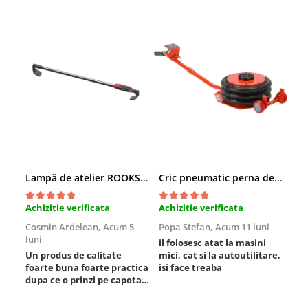
Lampă de atelier ROOKS B2 HYBRID pentru capotă, 2000 lumeni, 5000 mAh
Cric pneumatic perna de aer cu inaltator 6T
Achizitie verificata
Achizitie verificata
Ach
Cosmin Ardelean,
Acum 5
Popa Stefan,
Acum 11 luni
Flo
luni
lun
il folosesc atat la masini
Un produs de calitate
mici, cat si la autoutilitare,
rez
foarte buna foarte practica
isi face treaba
dupa ce o prinzi pe capota
poti sa o dai mai in stanga
sau in dreapta unde ai