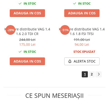
IN STOC
IN STOC
Sisteme de ridicare si sustinere
Capre Auto
ADAUGA IN COS
ADAUGA IN COS
Cricuri Hidraulice
Surubelnite Si Biti
Kit fixare distributie VAG 1.4
Kit fixare distributie VAG 1.4
-28%
-51%
Truse de biti
1.6 2.0 TDI CR
1.6 1.8 FSI TFSI
Truse de surubelnite
244,00 Lei
191,00 Lei
175,00 Lei
94,00 Lei
Vulcanizare
IN STOC
STOC EPUIZAT
Masini de dejantat roti
Masini de echilibrat roti
ADAUGA IN COS
ALERTA STOC
Piese de schimb
Scule Vulcanizare
1
2
CE SPUN MESERIAȘII