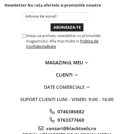
nevoie lumina puternica si
Newsletter
Nu rata ofertele si promotiile noastre
de la baterie care tine
destul de mult dar daca o
bagi la priza nu mai ai
treaba toata ziua ,ce...
Vreau sa primesc newsletter cu promotiile
magazinului. Afla mai multe in
Politica de
Confidentialitate
MAGAZINUL MEU
CLIENTI
DATE COMERCIALE
SUPORT CLIENTI
LUNI - VINERI: 9:00 - 16:00
0746386882
0763377660
vanzari@blacktools.ro