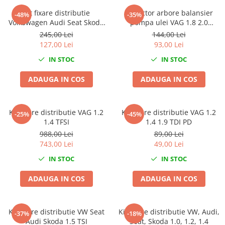
Nissan
Kit fixare distributie
Extractor arbore balansier
-48%
-35%
Opel
Volkswagen Audi Seat Skoda
pompa ulei VAG 1.8 2.0
Peugeot
1.4 TSI TFSI
TSI/TFSI
245,00 Lei
144,00 Lei
127,00 Lei
93,00 Lei
Renault
Rover
IN STOC
IN STOC
Saab
ADAUGA IN COS
ADAUGA IN COS
Seat
Skoda
Suzuki
Kit fixare distributie VAG 1.2
Kit fixare distributie VAG 1.2
-25%
-45%
1.4 TFSI
1.4 1.9 TDI PD
Universale
988,00 Lei
89,00 Lei
Volkswagen
743,00 Lei
49,00 Lei
Volvo
IN STOC
IN STOC
Scule pentru tinichigerie
Scule Pneumatice
ADAUGA IN COS
ADAUGA IN COS
Accesorii Pneumatice
Alte scule pneumatice
Kit fixare distributie VW Seat
Kit fixare distributie VW, Audi,
-37%
-18%
Chei cu clichet
Audi Skoda 1.5 TSI
Seat, Skoda 1.0, 1.2, 1.4