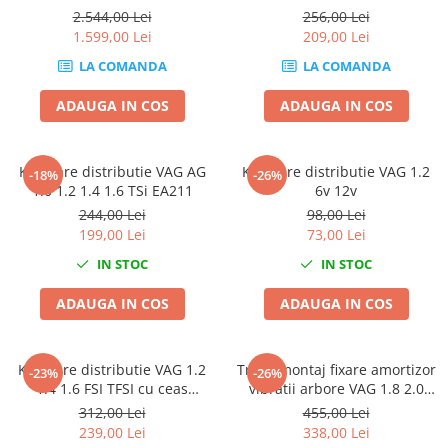
Compresoare
2.544,00 Lei
256,00 Lei
1.599,00 Lei
209,00 Lei
Filtre Pneumatice
LA COMANDA
LA COMANDA
Furtune Aer Comprimat
Masini de gaurit si taiat
ADAUGA IN COS
ADAUGA IN COS
Pistoale de vopsit
Pistoale Pneumatice
Polizoare biax
Kit fixare distributie VAG AG
Kit fixare distributie VAG 1.2
-18%
-26%
1.0 1.2 1.4 1.6 TSi EA211
6v 12v
Scule pentru nituit si capsat
244,00 Lei
98,00 Lei
Slefuitoare Pneumatice
199,00 Lei
73,00 Lei
Scule speciale
IN STOC
IN STOC
Diagnoza si masurari
ADAUGA IN COS
ADAUGA IN COS
Injectoare
Motor
Rulmenti,Bucsi si Extractoare
Kit fixare distributie VAG 1.2
Trusa montaj fixare amortizor
-23%
-26%
Sistem directie
1.4 1.6 FSI TFSI cu ceas
vibratii arbore VAG 1.8 2.0
comparator
TFSI 5 piese
Sistem franare
312,00 Lei
455,00 Lei
239,00 Lei
338,00 Lei
Sistem Vibro-Power