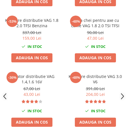
ADAUGA IN COS
ADAUGA IN COS
Chei Dinamometrice
Ciocane Dalti si Dornuri
Gresoare
Kit fixare distributie VAG 1.8
Trusa chei pentru axe cu
-53%
-48%
2.0 TFSI Benzina
came VAG 1.8 2.0 TSI TFSI
Reparat Filete
337,00 Lei
90,00 Lei
Scule Electrice
159,00 Lei
47,00 Lei
Aeroterme si Incalzitoare
IN STOC
IN STOC
Aparate de spalat cu presiune
Aspiratoare industriale
ADAUGA IN COS
ADAUGA IN COS
Lampi si Lanterne
Masini de insurubat si gaurit
Blocator distributie VAG
Kit fixare distributie VAG 3.0
-36%
-48%
Masini de polishat
1.4,1.6 16V
V6
Pistoale aer cald
67,00 Lei
391,00 Lei
Pistoale de lipit
43,00 Lei
204,00 Lei
Pistoale electrice de impact
Polizoare unghiulare
IN STOC
IN STOC
Rindele
ADAUGA IN COS
ADAUGA IN COS
Slefuitoare electrice