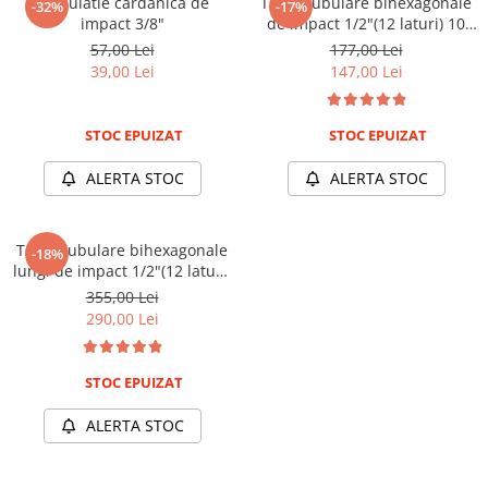
Articulatie cardanica de
Trusa tubulare bihexagonale
-32%
-17%
Compresoare
impact 3/8"
de impact 1/2"(12 laturi) 10
piese
Filtre Pneumatice
57,00 Lei
177,00 Lei
39,00 Lei
147,00 Lei
Furtune Aer Comprimat
Masini de gaurit si taiat
Pistoale de vopsit
STOC EPUIZAT
STOC EPUIZAT
Pistoale Pneumatice
ALERTA STOC
ALERTA STOC
Polizoare biax
Scule pentru nituit si capsat
Slefuitoare Pneumatice
Trusa tubulare bihexagonale
-18%
lungi de impact 1/2"(12 laturi)
Scule speciale
10 piese
355,00 Lei
Diagnoza si masurari
290,00 Lei
Injectoare
Motor
STOC EPUIZAT
Rulmenti,Bucsi si Extractoare
Sistem directie
ALERTA STOC
Sistem franare
Sistem Vibro-Power