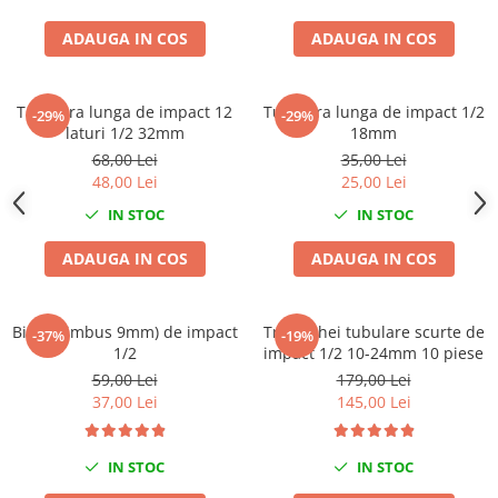
Chei Dinamometrice
ADAUGA IN COS
ADAUGA IN COS
Ciocane Dalti si Dornuri
Gresoare
Reparat Filete
Tubulara lunga de impact 12
Tubulara lunga de impact 1/2
-29%
-29%
Scule Electrice
laturi 1/2 32mm
18mm
68,00 Lei
35,00 Lei
Aeroterme si Incalzitoare
48,00 Lei
25,00 Lei
Aparate de spalat cu presiune
IN STOC
IN STOC
Aspiratoare industriale
Lampi si Lanterne
ADAUGA IN COS
ADAUGA IN COS
Masini de insurubat si gaurit
Masini de polishat
Bit H9 (imbus 9mm) de impact
Trusa chei tubulare scurte de
-37%
-19%
Pistoale aer cald
1/2
impact 1/2 10-24mm 10 piese
Pistoale de lipit
59,00 Lei
179,00 Lei
Pistoale electrice de impact
37,00 Lei
145,00 Lei
Polizoare unghiulare
Rindele
IN STOC
IN STOC
Slefuitoare electrice