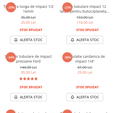
Nissan
Tubulara lunga de impact 1/2
Trusa tubulare impact 12
-29%
-23%
Opel
16mm
laturi pentru butuc/planetara
Peugeot
1/2 5 piese
35,00 Lei
153,00 Lei
25,00 Lei
118,00 Lei
Renault
Rover
STOC EPUIZAT
STOC EPUIZAT
Saab
ALERTA STOC
ALERTA STOC
Seat
Skoda
Suzuki
Set chei tubulare de impact
Articulatie cardanica de
-34%
-38%
prezoane Ford
impact 1/4"
Universale
144,00 Lei
47,00 Lei
Volkswagen
95,00 Lei
29,00 Lei
Volvo
Scule pentru tinichigerie
STOC EPUIZAT
STOC EPUIZAT
Scule Pneumatice
ALERTA STOC
ALERTA STOC
Accesorii Pneumatice
Alte scule pneumatice
Chei cu clichet