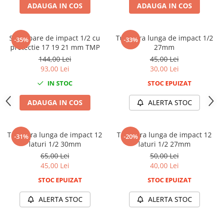
ADAUGA IN COS
ADAUGA IN COS
Scule fixare distributie
Alfa romeo
Audi
Set tubare de impact 1/2 cu
Tubulara lunga de impact 1/2
-35%
-33%
Bmw
protectie 17 19 21 mm TMP
27mm
144,00 Lei
45,00 Lei
Chevrolet
93,00 Lei
30,00 Lei
Chrysler
IN STOC
STOC EPUIZAT
Citroen
Dacia
ADAUGA IN COS
ALERTA STOC
Fiat
Ford
Tubulara lunga de impact 12
Tubulara lunga de impact 12
Jaguar
-31%
-20%
laturi 1/2 30mm
laturi 1/2 27mm
Jeep
65,00 Lei
50,00 Lei
Lancia
45,00 Lei
40,00 Lei
Land Rover
STOC EPUIZAT
STOC EPUIZAT
Mazda
Mercedes
ALERTA STOC
ALERTA STOC
Mini