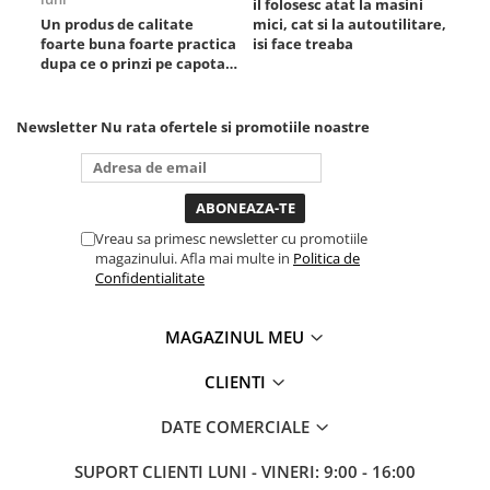
il folosesc atat la masini
Un produs de calitate
mici, cat si la autoutilitare,
rez
foarte buna foarte practica
isi face treaba
dupa ce o prinzi pe capota
poti sa o dai mai in stanga
sau in dreapta unde ai
nevoie lumina puternica si
Newsletter
Nu rata ofertele si promotiile noastre
de la baterie care tine
destul de mult dar daca o
bagi la priza nu mai ai
treaba toata ziua ,ce...
Vreau sa primesc newsletter cu promotiile
magazinului. Afla mai multe in
Politica de
Confidentialitate
MAGAZINUL MEU
CLIENTI
DATE COMERCIALE
SUPORT CLIENTI
LUNI - VINERI: 9:00 - 16:00