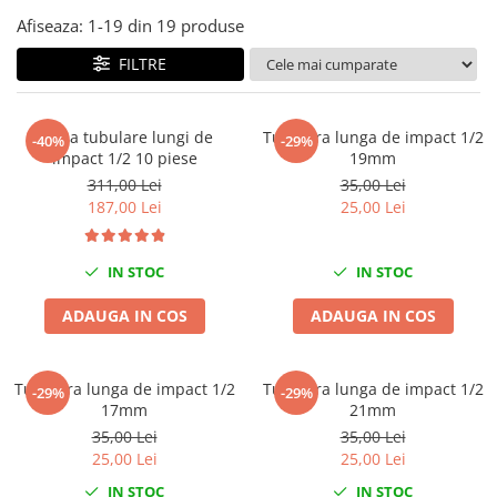
Tig-Wig
Afiseaza:
1-
19
din
19
produse
Pompe si Cilindri Hidraulici
FILTRE
Prese pentru arcuri
Redresoare,Roboti Pornire,Cabluri
Trusa tubulare lungi de
Tubulara lunga de impact 1/2
-40%
-29%
Curent
impact 1/2 10 piese
19mm
Schimb ulei
311,00 Lei
35,00 Lei
187,00 Lei
25,00 Lei
Accesorii schimb ulei
Chei buson baie ulei
Chei filtru ulei
IN STOC
IN STOC
Recuperatoare de ulei
ADAUGA IN COS
ADAUGA IN COS
Scule Ajutatoare
Scule De Mana si Unelte
Tubulara lunga de impact 1/2
Tubulara lunga de impact 1/2
-29%
-29%
Aparate de nituit si capsat
17mm
21mm
Burghie
35,00 Lei
35,00 Lei
Capsatoare tapiterie
25,00 Lei
25,00 Lei
Chei de Forta
IN STOC
IN STOC