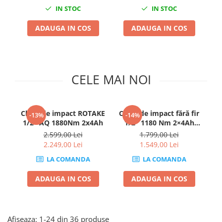
Clima/Aer conditionat
IN STOC
IN STOC
Cricuri cutie viteze
ADAUGA IN COS
ADAUGA IN COS
Dispozitive de sablat & accesorii
Dispozitive spalat piese
Dulapuri Bancuri Carucioare
CELE MAI NOI
Bancuri de lucru
Carucioare pentru marfa
Cutii pentru scule
Cheie de impact ROTAKE
Cheie de impact fără fir
La
-13%
-14%
Dulapuri echipate
1/2″ AQ 1880Nm 2x4Ah
1/2" 1180 Nm 2×4Ah
RO
Dulapuri pentru scule
Încărcător Geantă de
2.599,00 Lei
1.799,00 Lei
transport Fără perii LED
2.249,00 Lei
1.549,00 Lei
Module scule
Echipamente De Sudura
LA COMANDA
LA COMANDA
Aparate taiere cu plasma
ADAUGA IN COS
ADAUGA IN COS
Autogen
Invertoare Sudura
Magneti fixare sudura
Afiseaza:
1-
24
din
36
produse