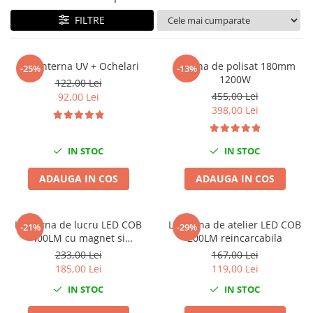
Mig-Mag
FILTRE
Sudura In Puncte
Tig-Wig
Pompe si Cilindri Hidraulici
Kit lanterna UV + Ochelari
Masina de polisat 180mm
-25%
-13%
1200W
Prese pentru arcuri
122,00 Lei
455,00 Lei
92,00 Lei
Redresoare,Roboti Pornire,Cabluri
398,00 Lei
Curent
Schimb ulei
IN STOC
IN STOC
Accesorii schimb ulei
Chei buson baie ulei
ADAUGA IN COS
ADAUGA IN COS
Chei filtru ulei
Recuperatoare de ulei
Lanterna de lucru LED COB
Lanterna de atelier LED COB
-21%
-29%
Scule Ajutatoare
400LM cu magnet si
200LM reincarcabila
acumulator
Scule De Mana si Unelte
233,00 Lei
167,00 Lei
185,00 Lei
119,00 Lei
Aparate de nituit si capsat
IN STOC
IN STOC
Burghie
Capsatoare tapiterie