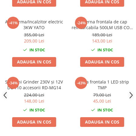
ADAUGA IN COS
ADAUGA IN COS
Chei de Forta
Chei Dinamometrice
Aeroterma/Incalzitor electric
Lanterna frontala de cap
Ciocane Dalti si Dornuri
-41%
-24%
3KW YATO
reincarcabila 500LM USB COB
Gresoare
LED
355,00 Lei
189,00 Lei
Reparat Filete
209,00 Lei
143,00 Lei
Scule Electrice
IN STOC
IN STOC
Aeroterme si Incalzitoare
ADAUGA IN COS
ADAUGA IN COS
Aparate de spalat cu presiune
Aspiratoare industriale
Lampi si Lanterne
Set Mini Grinder 230V și 12V
Lampa frontala 1 LED strip
-34%
-43%
Masini de insurubat si gaurit
DC 110 accesorii RD-MG14
TMP
224,00 Lei
79,00 Lei
Masini de polishat
148,00 Lei
45,00 Lei
Pistoale aer cald
IN STOC
IN STOC
Pistoale de lipit
Pistoale electrice de impact
ADAUGA IN COS
ADAUGA IN COS
Polizoare unghiulare
Rindele