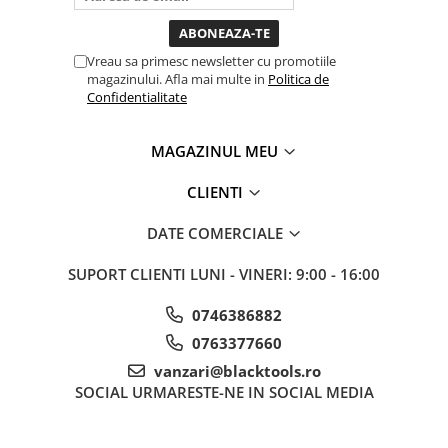
bagi la priza nu mai ai
Tubulare 3/8
treaba toata ziua ,ce...
Consumabile Si Accesorii
Vreau sa primesc newsletter cu promotiile
magazinului. Afla mai multe in
Politica de
Accesorii auto
Confidentialitate
Clipsuri si cleme auto
Consumabile Service
MAGAZINUL MEU
Chimice Auto
CLIENTI
Detailing Auto
Echipamente De Protectie
DATE COMERCIALE
Elevatoare
SUPORT CLIENTI
LUNI - VINERI: 9:00 - 16:00
LICHIDARE DE STOC
Pachete avantajoase
0746386882
0763377660
vanzari@blacktools.ro
SOCIAL
URMARESTE-NE IN SOCIAL MEDIA