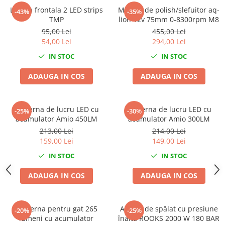
Lampa frontala 2 LED strips
Masina de polish/slefuitor aq-
Slefuitoare electrice
-43%
-35%
TMP
lion 12v 75mm 0-8300rpm M8
Scule fixare distributie
95,00 Lei
455,00 Lei
Alfa romeo
54,00 Lei
294,00 Lei
Audi
IN STOC
IN STOC
Bmw
ADAUGA IN COS
ADAUGA IN COS
Chevrolet
Chrysler
Citroen
Lanterna de lucru LED cu
Lanterna de lucru LED cu
-25%
-30%
Dacia
acumulator Amio 450LM
acumulator Amio 300LM
213,00 Lei
214,00 Lei
Fiat
159,00 Lei
149,00 Lei
Ford
IN STOC
IN STOC
Jaguar
Jeep
ADAUGA IN COS
ADAUGA IN COS
Lancia
Land Rover
Lanterna pentru gat 265
Aparat de spălat cu presiune
Mazda
-20%
-25%
lumeni cu acumulator
înaltă ROOKS 2000 W 180 BAR
Mercedes