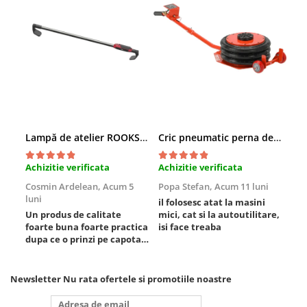
Truse si Accesorii 3/4
Truse si Accesorii 3/8
Truse si acesorii de impact
Accesorii de impact 1"
Accesorii de impact 1/2
Accesorii de impact 3/4
Truse de adaptoare
Lampă de atelier ROOKS B2 HYBRID pentru capotă, 2000 lumeni, 5000 mAh
Cric pneumatic perna de aer cu inaltator 6T
Truse de biti de impact
Achizitie verificata
Achizitie verificata
Ach
Tubulare de impact 1"
Cosmin Ardelean,
Acum 5
Popa Stefan,
Acum 11 luni
Flo
Tubulare de impact 1/2
luni
lun
il folosesc atat la masini
Tubulare de impact 3/4
Un produs de calitate
mici, cat si la autoutilitare,
rez
Tubulare 1/2
foarte buna foarte practica
isi face treaba
dupa ce o prinzi pe capota
Tubulare 1/2 bihexagonale
poti sa o dai mai in stanga
Tubulare 1/2 hexagonale
sau in dreapta unde ai
nevoie lumina puternica si
Newsletter
Nu rata ofertele si promotiile noastre
Tubulare 1/4
de la baterie care tine
destul de mult dar daca o
Tubulare 3/4