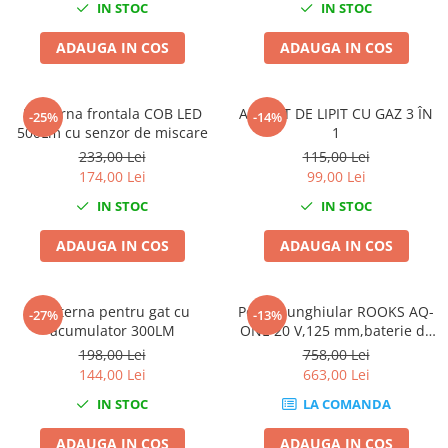
IN STOC
IN STOC
Chei cu clichet
ADAUGA IN COS
ADAUGA IN COS
Compresoare
Filtre Pneumatice
Furtune Aer Comprimat
Lanterna frontala COB LED
APARAT DE LIPIT CU GAZ 3 ÎN
-25%
-14%
Masini de gaurit si taiat
500Lm cu senzor de miscare
1
Pistoale de vopsit
233,00 Lei
115,00 Lei
174,00 Lei
99,00 Lei
Pistoale Pneumatice
IN STOC
IN STOC
Polizoare biax
Scule pentru nituit si capsat
ADAUGA IN COS
ADAUGA IN COS
Slefuitoare Pneumatice
Scule speciale
Lanterna pentru gat cu
Polizor unghiular ROOKS AQ-
-27%
-13%
Diagnoza si masurari
acumulator 300LM
ONE 20 V,125 mm,baterie de
Injectoare
4 Ah, încărcător și geantă
198,00 Lei
758,00 Lei
Motor
144,00 Lei
663,00 Lei
Rulmenti,Bucsi si Extractoare
IN STOC
LA COMANDA
Sistem directie
ADAUGA IN COS
ADAUGA IN COS
Sistem franare