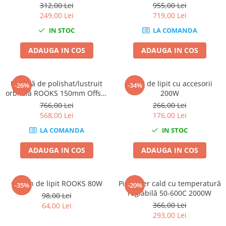
312,00 Lei
955,00 Lei
Mini
249,00 Lei
719,00 Lei
Nissan
IN STOC
LA COMANDA
Opel
Peugeot
ADAUGA IN COS
ADAUGA IN COS
Renault
Rover
Masină de polishat/lustruit
Pistol de lipit cu accesorii
-26%
-34%
Saab
orbitală ROOKS 150mm Offset
200W
Seat
21mm 720W
766,00 Lei
266,00 Lei
568,00 Lei
176,00 Lei
Skoda
Suzuki
LA COMANDA
IN STOC
Universale
ADAUGA IN COS
ADAUGA IN COS
Volkswagen
Volvo
Scule pentru tinichigerie
Ciocan de lipit ROOKS 80W
Pistol aer cald cu temperatură
-35%
-20%
reglabilă 50-600C 2000W
98,00 Lei
Scule Pneumatice
366,00 Lei
64,00 Lei
Accesorii Pneumatice
293,00 Lei
Alte scule pneumatice