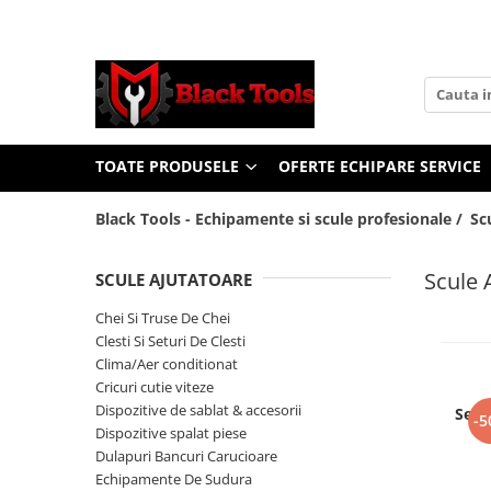
Toate Produsele
Scule Service Auto
Chei Si Truse De Chei
TOATE PRODUSELE
OFERTE ECHIPARE SERVICE
Chei combinate
Chei Combinate Cu Clichet
Black Tools - Echipamente si scule profesionale /
Sc
Chei Cotite
Chei speciale
Scule 
SCULE AJUTATOARE
Clesti Si Seturi De Clesti
Chei Si Truse De Chei
Clesti autoblocanti
Clesti Si Seturi De Clesti
Clesti pentru sertizat
Clima/Aer conditionat
Clesti pentru sigurante
Cricuri cutie viteze
Dispozitive de sablat & accesorii
Clesti reglabili pentru tevi
Set 
-5
Dispozitive spalat piese
Clesti service auto
Dulapuri Bancuri Carucioare
Clesti universali
Echipamente De Sudura