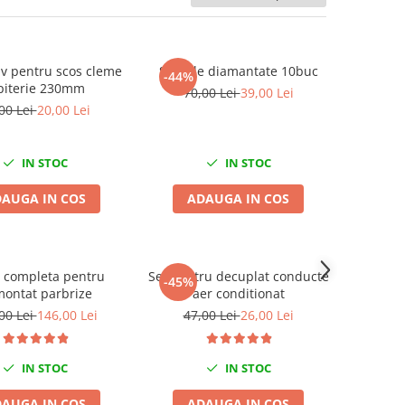
iv pentru scos cleme
Set pile diamantate 10buc
-44%
piterie 230mm
70,00 Lei
39,00 Lei
00 Lei
20,00 Lei
IN STOC
IN STOC
AUGA IN COS
ADAUGA IN COS
 completa pentru
Set pentru decuplat conducte
-45%
ontat parbrize
aer conditionat
00 Lei
146,00 Lei
47,00 Lei
26,00 Lei
IN STOC
IN STOC
AUGA IN COS
ADAUGA IN COS