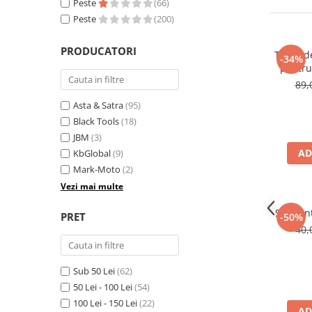
Peste
(66)
Mig-Mag
Peste
(200)
Sudura In Puncte
Tig-Wig
PRODUCATORI
Trusa de
Pompe si Cilindri Hidraulici
-34%
pentru 
Prese pentru arcuri
panou
89,
Redresoare,Roboti Pornire,Cabluri
Asta & Satra
(95)
Curent
Black Tools
(18)
Schimb ulei
JBM
(3)
AD
KbGlobal
(9)
Accesorii schimb ulei
Mark-Moto
(2)
Chei buson baie ulei
Vezi mai multe
Chei filtru ulei
Recuperatoare de ulei
Set pen
PRET
-50%
40,
Scule Ajutatoare
Scule De Mana si Unelte
Sub 50 Lei
(62)
Aparate de nituit si capsat
50 Lei - 100 Lei
(54)
Burghie
100 Lei - 150 Lei
(22)
Capsatoare tapiterie
AD