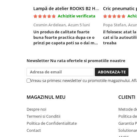
Chei cu clichet
Lampă de atelier ROOKS B2 HYBRID pentru capotă, 2000 lumeni, 5000 mAh
Compresoare
Achizitie verificata
Achiz
Filtre Pneumatice
Cosmin Ardelean,
Acum 5 luni
Popa Stefan,
Acum
Furtune Aer Comprimat
Un produs de calitate foarte
il folosesc atat l
buna foarte practica dupa ce o
cat si la autoutili
Masini de gaurit si taiat
prinzi pe capota poti sa o dai mai
treaba
Pistoale de vopsit
in stanga sau in dreapta unde ai
nevoie lumina puternica si de la
Pistoale Pneumatice
baterie care tine destul de mult
Newsletter
Nu rata ofertele si promotiile noastre
Polizoare biax
dar daca o bagi la priza nu mai ai
treaba toata ziua ,ce...
Scule pentru nituit si capsat
Slefuitoare Pneumatice
Vreau sa primesc newsletter cu promotiile magazinului. Af
Scule speciale
Diagnoza si masurari
MAGAZINUL MEU
CLIENTI
Injectoare
Despre noi
Metode de
Motor
Termeni si Conditii
Politica d
Rulmenti,Bucsi si Extractoare
Politica de Confidentialitate
Garantia 
Sistem directie
Contact
Solutionare
Sistem franare