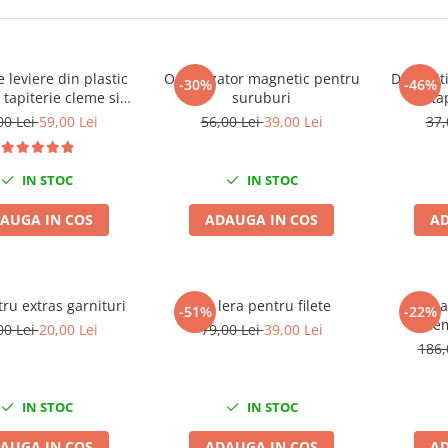
 leviere din plastic
Organizator magnetic pentru
Dispozit
-30%
-46%
tapiterie cleme si
suruburi
ta
ri auto 11 piese
00 Lei
59,00 Lei
56,00 Lei
39,00 Lei
37,
IN STOC
IN STOC
AUGA IN COS
ADAUGA IN COS
AD
tru extras garnituri
Set lera pentru filete
Trusa
-51%
-22%
dem
00 Lei
20,00 Lei
79,00 Lei
39,00 Lei
186,
IN STOC
IN STOC
AUGA IN COS
ADAUGA IN COS
AD