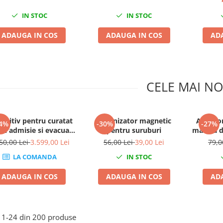
IN STOC
IN STOC
ADAUGA IN COS
ADAUGA IN COS
AD
CELE MAI NO
pozitiv pentru curatat
Organizator magnetic
Adaptor
4%
-30%
-27%
ri admisie si evacuare
pentru suruburi
masina d
fara demontare cu
50,00 Lei
3.599,00 Lei
56,00 Lei
39,00 Lei
79,0
accesorii + 10KG Abraziv
LA COMANDA
IN STOC
ADAUGA IN COS
ADAUGA IN COS
AD
1-
24
din
200
produse