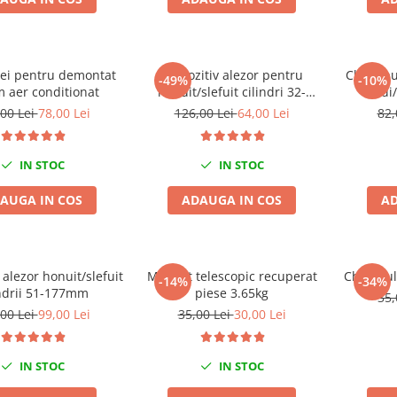
hei pentru demontat
Dispozitiv alezor pentru
Cheie bu
-49%
-10%
m aer conditionat
honuit/slefuit cilindri 32-
Audi
89mm
00 Lei
78,00 Lei
126,00 Lei
64,00 Lei
82,
IN STOC
IN STOC
AUGA IN COS
ADAUGA IN COS
AD
 alezor honuit/slefuit
Magnet telescopic recuperat
Cheie ful
-14%
-34%
indrii 51-177mm
piese 3.65kg
35,
00 Lei
99,00 Lei
35,00 Lei
30,00 Lei
IN STOC
IN STOC