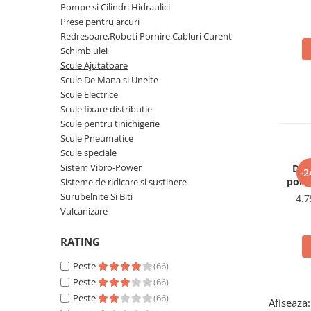
Clima/Aer conditionat
Pompe si Cilindri Hidraulici
Prese pentru arcuri
Cricuri cutie viteze
Redresoare,Roboti Pornire,Cabluri Curent
Dispozitive de sablat & accesorii
Schimb ulei
Scule Ajutatoare
Dispozitive spalat piese
Scule De Mana si Unelte
Dulapuri Bancuri Carucioare
Scule Electrice
Scule fixare distributie
Bancuri de lucru
Scule pentru tinichigerie
Carucioare pentru marfa
Scule Pneumatice
Cutii pentru scule
Scule speciale
Dulapuri echipate
Sistem Vibro-Power
Dis
-2
portu
Sisteme de ridicare si sustinere
Dulapuri pentru scule
Surubelnite Si Biti
4.7
Module scule
Vulcanizare
Echipamente De Sudura
RATING
Aparate taiere cu plasma
Autogen
Peste
(66)
Invertoare Sudura
Peste
(66)
Magneti fixare sudura
Peste
(66)
Afiseaza: