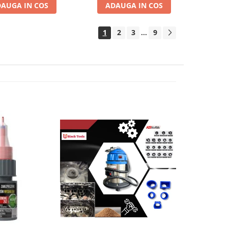
AUGA IN COS
ADAUGA IN COS
1
2
3
9
...