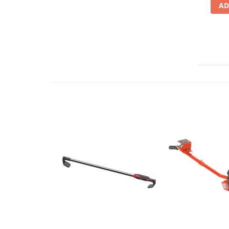
AD
Mini
Nissan
Opel
Peugeot
Renault
Rover
Saab
Seat
Skoda
Suzuki
Universale
Volkswagen
Volvo
Scule pentru tinichigerie
Scule Pneumatice
Accesorii Pneumatice
Alte scule pneumatice