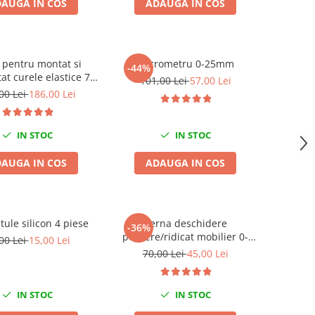
AUGA IN COS
ADAUGA IN COS
 pentru montat si
Micrometru 0-25mm
-44%
t curele elastice 7
101,00 Lei
57,00 Lei
piese
00 Lei
186,00 Lei
IN STOC
IN STOC
AUGA IN COS
ADAUGA IN COS
tule silicon 4 piese
Perna deschidere
-36%
portiere/ridicat mobilier 0-
00 Lei
15,00 Lei
50mm
70,00 Lei
45,00 Lei
IN STOC
IN STOC