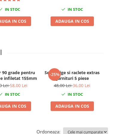
IN STOC
IN STOC
I
AUGA IN COS
ADAUGA IN COS
ADAUGA
I
 90 grade pentru
Set carlige si raclete extras
Suport pe
-25%
-21%
e infiletat 155mm
garnituri 5 piese
profesio
asambl
0 Lei
58,00 Lei
48,00 Lei
36,00 Lei
846,00 Le
dezasamblar
IN STOC
IN STOC
I
rulmențilo
bloc
AUGA IN COS
ADAUGA IN COS
ADAUGA
Ordoneaza: