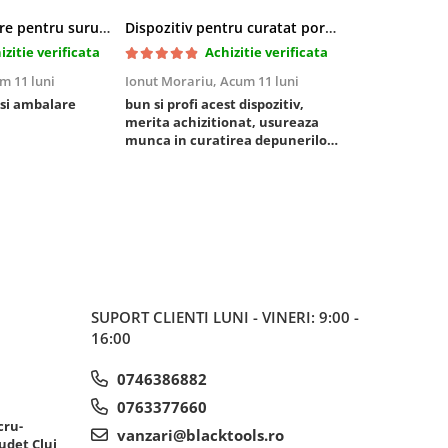
Pasta blocatoare pentru suruburi,rezistenta inalta
Dispozitiv pentru curatat porturi admisie si evacuare fara demontare cu coji de nuca si accesorii incluse
izitie verificata
Achizitie verificata
Ac
m 11 luni
Ionut Morariu,
Acum 11 luni
Marian Stat,
Ac
 si ambalare
bun si profi acest dispozitiv,
un pachet rapo
merita achizitionat, usureaza
foarte bun, pis
munca in curatirea depunerilor
rezistent
de carbon in admisie
SUPORT CLIENTI
LUNI - VINERI: 9:00 -
16:00
0746386882
0763377660
cru-
vanzari@blacktools.ro
udet Cluj