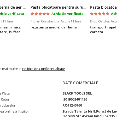
Cric pneumatic perna de aer cu inaltator 6T
Pasta blocatoare pentru suruburi,rezistenta medie
itie verificata
Achizitie verificata
Ach
 11 luni
Florin Constantin,
Acum 11 luni
Dicu Ovidiu,
Acu
a masini mici,
rezistenta medie, dar buna
transport rapid
tare, isi face
corecta
la mai multe in
Politica de Confidentialitate
DATE COMERCIALE
 Plata
BLACK TOOLS SRL
e Retur
J2019002401126
Produselor
RO41240760
a online a litigiilor
Strada Tarnita Nr 8.Punct de Lu
Floresti Str.Avram Iancu nr 135 J