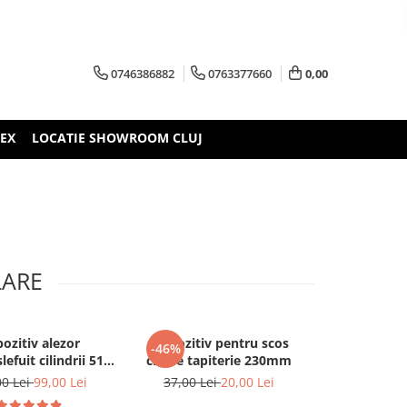
0746386882
0763377660
0,00
TEX
LOCATIE SHOWROOM CLUJ
LARE
pozitiv alezor
Dispozitiv pentru scos
Dispozitiv 
-46%
-49%
efuit cilindrii 51-
cleme tapiterie 230mm
honuit/slefui
177mm
8
00 Lei
99,00 Lei
37,00 Lei
20,00 Lei
126,00 L