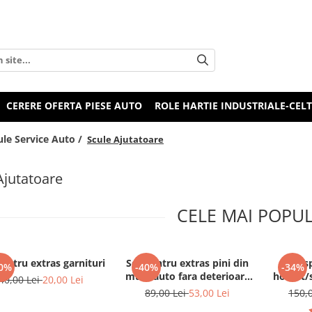
CERERE OFERTA PIESE AUTO
ROLE HARTIE INDUSTRIALE-CEL
ule Service Auto /
Scule Ajutatoare
Ajutatoare
CELE MAI POPU
pentru extras garnituri
Set pentru extras pini din
Dis
0%
-40%
-34%
mufe auto fara deterioare
honuit/sl
40,00 Lei
20,00 Lei
38 piese
89,00 Lei
53,00 Lei
150,