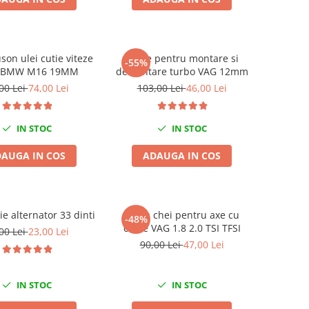
son ulei cutie viteze
Cheie pentru montare si
-55%
/BMW M16 19MM
demontare turbo VAG 12mm
00 Lei
74,00 Lei
103,00 Lei
46,00 Lei
IN STOC
IN STOC
AUGA IN COS
ADAUGA IN COS
ie alternator 33 dinti
Trusa chei pentru axe cu
-48%
came VAG 1.8 2.0 TSI TFSI
00 Lei
23,00 Lei
90,00 Lei
47,00 Lei
IN STOC
IN STOC