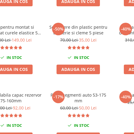
AUGA IN COS
ADAUGA IN COS
AD
 pentru montat si
Set leviere din plastic pentru
Trusa
-50%
-40%
t curele elastice 5
tapiterie si cleme 5 piese
demonta
piese
00 Lei
149,00 Lei
70,00 Lei
35,00 Lei
310,
IN STOC
IN STOC
AUGA IN COS
ADAUGA IN COS
AD
labila capac rezervor
Presa segmenti auto 53-175
Set spa
-17%
-40%
75-160mm
mm
25,
00 Lei
92,00 Lei
60,00 Lei
50,00 Lei
IN STOC
IN STOC