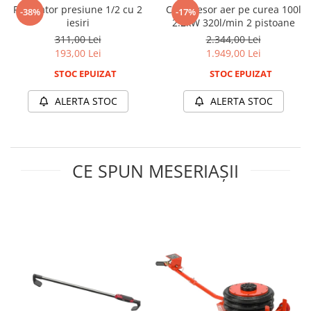
Chei Dinamometrice
Regulator presiune 1/2 cu 2
Compresor aer pe curea 100l
-38%
-17%
iesiri
2.2kW 320l/min 2 pistoane
Ciocane Dalti si Dornuri
311,00 Lei
2.344,00 Lei
Gresoare
193,00 Lei
1.949,00 Lei
Reparat Filete
STOC EPUIZAT
STOC EPUIZAT
Scule Electrice
ALERTA STOC
ALERTA STOC
Aeroterme si Incalzitoare
Aparate de spalat cu presiune
Aspiratoare industriale
Lampi si Lanterne
CE SPUN MESERIAȘII
Masini de insurubat si gaurit
Masini de polishat
Pistoale aer cald
Pistoale de lipit
Pistoale electrice de impact
Polizoare unghiulare
Rindele
Slefuitoare electrice