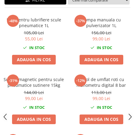
Tig-Wig
Pompe si Cilindri Hidraulici
Ulei pentru lubrifiere scule
Pompa manuala cu
-48%
-37%
Prese pentru arcuri
pneumatice 1L
pulverizator 1L
105,00 Lei
156,00 Lei
Redresoare,Roboti Pornire,Cabluri
55,00 Lei
99,00 Lei
Curent
IN STOC
IN STOC
Schimb ulei
Accesorii schimb ulei
ADAUGA IN COS
ADAUGA IN COS
Chei buson baie ulei
Chei filtru ulei
Suport magnetic pentru scule
Pistol de umflat roti cu
-31%
-12%
Recuperatoare de ulei
pneumatice sutinere 15kg
manometru digital 8 bar
Scule Ajutatoare
144,00 Lei
113,00 Lei
Scule De Mana si Unelte
99,00 Lei
99,00 Lei
IN STOC
IN STOC
Aparate de nituit si capsat
Burghie
ADAUGA IN COS
ADAUGA IN COS
Capsatoare tapiterie
Chei de Forta