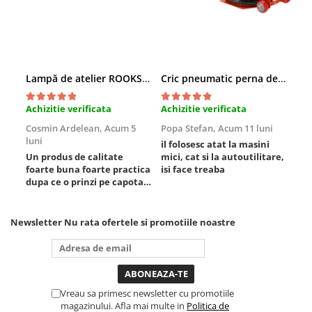
Scule fixare distributie
Alfa romeo
Audi
Bmw
Lampă de atelier ROOKS B2 HYBRID pentru capotă, 2000 lumeni, 5000 mAh
Cric pneumatic perna de aer cu inaltator 6T
Chevrolet
Chrysler
Achizitie verificata
Achizitie verificata
Ach
Citroen
Cosmin Ardelean,
Acum 5
Popa Stefan,
Acum 11 luni
Flo
Dacia
luni
lun
il folosesc atat la masini
Fiat
Un produs de calitate
mici, cat si la autoutilitare,
rez
foarte buna foarte practica
isi face treaba
Ford
dupa ce o prinzi pe capota
Jaguar
poti sa o dai mai in stanga
sau in dreapta unde ai
Jeep
nevoie lumina puternica si
Newsletter
Nu rata ofertele si promotiile noastre
Lancia
de la baterie care tine
destul de mult dar daca o
Land Rover
bagi la priza nu mai ai
Mazda
treaba toata ziua ,ce...
Mercedes
Vreau sa primesc newsletter cu promotiile
Mini
magazinului. Afla mai multe in
Politica de