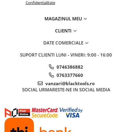
Confidentialitate
Nissan
Opel
MAGAZINUL MEU
Peugeot
Renault
CLIENTI
Rover
Saab
DATE COMERCIALE
Seat
SUPORT CLIENTI
LUNI - VINERI: 9:00 - 16:00
Skoda
Suzuki
0746386882
Universale
0763377660
Volkswagen
vanzari@blacktools.ro
Volvo
SOCIAL
URMARESTE-NE IN SOCIAL MEDIA
Scule pentru tinichigerie
Scule Pneumatice
Accesorii Pneumatice
Alte scule pneumatice
Chei cu clichet