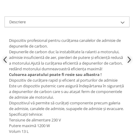
Slefuitoare electrice
Scule fixare distributie
Descriere
Alfa romeo
Audi
Bmw
Dispozitiv profesional pentru curățarea canalelor de admisie de
depunerile de carbon.
Chevrolet
Depunerile de carbon duc la instabilitate la ralanti a motorului,
Chrysler
admisie insuficientă de aer, pierderi de putere și eficiență redusă
Citroen
a motorului.Ajută la curățarea eficientă a depunerilor de carbon,
redând motorului dumneavoastră eficiența maximă!
Dacia
Culoarea aparatului poate fi rosie sau albastra !
Fiat
Dispozitiv de curățare rapid și eficient al porturilor de admisie
Ford
Este un dispozitiv puternic care asigură îndepărtarea în siguranță
a depunerilor de carbon care s-au atașat ferm de componentele
Jaguar
de admisie ale motorului.
Jeep
Dispozitivul vă permite să curățați componente precum galeria
de admisie, canalele de admisie, supapele de admisie și evacuare.
Lancia
Specificații tehnice:
Land Rover
Tensiune de alimentare 230 V
Mazda
Putere maximă 1200 W
Volum 13 L
Mercedes