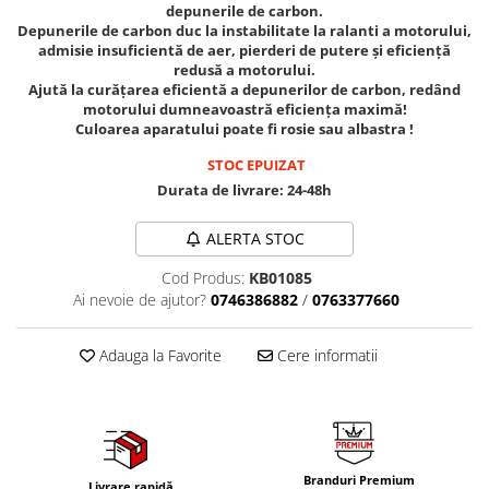
Mig-Mag
depunerile de carbon.
Depunerile de carbon duc la instabilitate la ralanti a motorului,
Sudura In Puncte
admisie insuficientă de aer, pierderi de putere și eficiență
Tig-Wig
redusă a motorului.
Ajută la curățarea eficientă a depunerilor de carbon, redând
Pompe si Cilindri Hidraulici
motorului dumneavoastră eficiența maximă!
Prese pentru arcuri
Culoarea aparatului poate fi rosie sau albastra !
Redresoare,Roboti Pornire,Cabluri
STOC EPUIZAT
Curent
Durata de livrare:
24-48h
Schimb ulei
ALERTA STOC
Accesorii schimb ulei
Chei buson baie ulei
Cod Produs:
KB01085
Ai nevoie de ajutor?
0746386882
/
0763377660
Chei filtru ulei
Recuperatoare de ulei
Adauga la Favorite
Cere informatii
Scule Ajutatoare
Scule De Mana si Unelte
Aparate de nituit si capsat
Burghie
Branduri Premium
Capsatoare tapiterie
Livrare rapidă