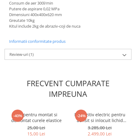
Consum de aer 300l/min
Mini
Putere de aspirare 0,02 MPa
Nissan
Dimensiuni 400x400x620 mm
Greutate 10kg
Opel
Kitul include 2kg de abraziv-coji de nuca
Peugeot
Renault
Informatii conformitate produs
Rover
Saab
Review-uri
(1)
Seat
Skoda
Suzuki
FRECVENT CUMPARATE
Universale
IMPREUNA
Volkswagen
Volvo
Scule pentru tinichigerie
Set pentru montat si
Dispozitiv electric pentru
-40%
-24%
Scule Pneumatice
demontat curele elastice
aerisit si inlocuit lichid
frana cu adaptoare
25,00 Lei
3.285,00 Lei
Accesorii Pneumatice
15,00 Lei
2.499,00 Lei
Alte scule pneumatice