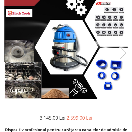
Clima/Aer conditionat
Cricuri cutie viteze
Dispozitive de sablat & accesorii
Dispozitive spalat piese
Dulapuri Bancuri Carucioare
Bancuri de lucru
Carucioare pentru marfa
Cutii pentru scule
Dulapuri echipate
Dulapuri pentru scule
Module scule
Echipamente De Sudura
Aparate taiere cu plasma
Autogen
3.145,00 Lei
2.599,00 Lei
Invertoare Sudura
Magneti fixare sudura
Dispozitiv profesional pentru curățarea canalelor de admisie de