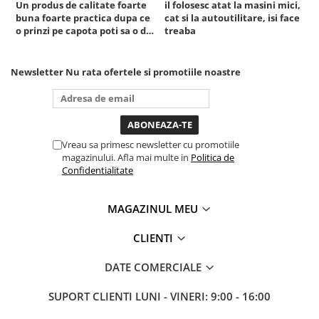
Un produs de calitate foarte
il folosesc atat la masini mici,
r
buna foarte practica dupa ce
cat si la autoutilitare, isi face
Truse si Accesorii 3/4
o prinzi pe capota poti sa o dai
treaba
Truse si Accesorii 3/8
mai in stanga sau in dreapta
unde ai nevoie lumina
Truse si acesorii de impact
puternica si de la baterie care
Newsletter
Nu rata ofertele si promotiile noastre
tine destul de mult dar daca o
Accesorii de impact 1"
bagi la priza nu mai ai treaba
Accesorii de impact 1/2
toata ziua ,ce...
Accesorii de impact 3/4
Truse de adaptoare
Vreau sa primesc newsletter cu promotiile
magazinului. Afla mai multe in
Politica de
Truse de biti de impact
Confidentialitate
Tubulare de impact 1"
Tubulare de impact 1/2
MAGAZINUL MEU
Tubulare de impact 3/4
Tubulare 1/2
CLIENTI
Tubulare 1/2 bihexagonale
DATE COMERCIALE
Tubulare 1/2 hexagonale
Tubulare 1/4
SUPORT CLIENTI
LUNI - VINERI: 9:00 - 16:00
Tubulare 3/4