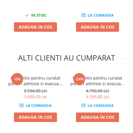
Chei cu clichet
Compresoare
IN STOC
LA COMANDA
Filtre Pneumatice
ADAUGA IN COS
ADAUGA IN COS
Furtune Aer Comprimat
Masini de gaurit si taiat
Pistoale de vopsit
Pistoale Pneumatice
ALTI CLIENTI AU CUMPARAT
Polizoare biax
Scule pentru nituit si capsat
Slefuitoare Pneumatice
Dispozitiv pentru curatat
Dispozitiv pentru curatat
-6%
-24%
porturi admisie si evacuare
porturi admisie si evacuare
Scule speciale
fara demontare cu coji de
fara demontare cu accesorii
3.934,00 Lei
4.750,00 Lei
Diagnoza si masurari
nuca si accesorii incluse
+ 10KG Abraziv
3.699,00 Lei
3.599,00 Lei
AUTOXSCAN
Injectoare
LA COMANDA
LA COMANDA
Motor
Rulmenti,Bucsi si Extractoare
ADAUGA IN COS
ADAUGA IN COS
Sistem directie
Sistem franare