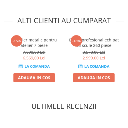
Compresoare
Filtre Pneumatice
ALTI CLIENTI AU CUMPARAT
Furtune Aer Comprimat
Masini de gaurit si taiat
Pistoale de vopsit
Mobilier metalic pentru
Dulap profesional echipat
-15%
-16%
Pistoale Pneumatice
atelier 7 piese
cu scule 260 piese
Polizoare biax
7.690,00 Lei
3.578,00 Lei
Scule pentru nituit si capsat
6.569,00 Lei
2.999,00 Lei
Slefuitoare Pneumatice
LA COMANDA
LA COMANDA
Scule speciale
ADAUGA IN COS
ADAUGA IN COS
Diagnoza si masurari
Injectoare
Motor
Rulmenti,Bucsi si Extractoare
ULTIMELE RECENZII
Sistem directie
Sistem franare
Sistem Vibro-Power