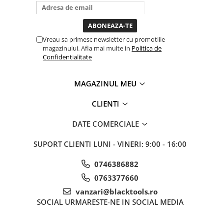
bagi la priza nu mai ai treaba
toata ziua ,ce...
Vreau sa primesc newsletter cu promotiile
magazinului. Afla mai multe in
Politica de
Confidentialitate
MAGAZINUL MEU
CLIENTI
DATE COMERCIALE
SUPORT CLIENTI
LUNI - VINERI: 9:00 - 16:00
0746386882
0763377660
vanzari@blacktools.ro
SOCIAL
URMARESTE-NE IN SOCIAL MEDIA