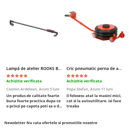
Sisteme de ridicare si sustinere
Capre Auto
Cricuri Hidraulice
Surubelnite Si Biti
Truse de biti
Truse de surubelnite
Vulcanizare
Masini de dejantat roti
Lampă de atelier ROOKS B2 HYBRID pentru capotă, 2000 lumeni, 5000 mAh
Cric pneumatic perna de aer cu inaltator 6T
Masini de echilibrat roti
Piese de schimb
Achizitie verificata
Achizitie verificata
A
Scule Vulcanizare
Cosmin Ardelean,
Acum 5 luni
Popa Stefan,
Acum 11 luni
F
Un produs de calitate foarte
il folosesc atat la masini mici,
r
buna foarte practica dupa ce
cat si la autoutilitare, isi face
o prinzi pe capota poti sa o dai
treaba
mai in stanga sau in dreapta
unde ai nevoie lumina
puternica si de la baterie care
Newsletter
Nu rata ofertele si promotiile noastre
tine destul de mult dar daca o