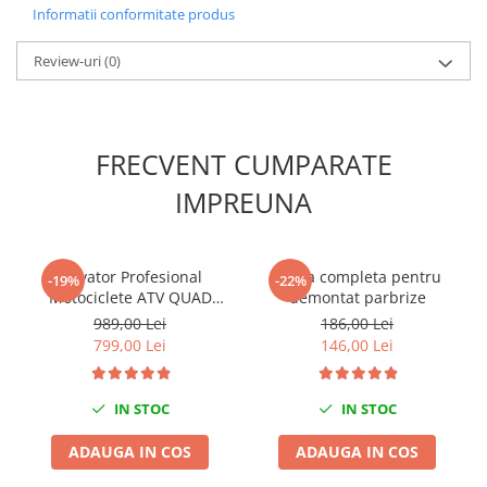
Nissan
Informatii conformitate produs
Opel
Review-uri
(0)
Peugeot
Renault
Rover
Saab
FRECVENT CUMPARATE
Seat
IMPREUNA
Skoda
Suzuki
Universale
Elevator Profesional
Trusa completa pentru
-19%
-22%
Volkswagen
Motociclete ATV QUAD
demontat parbrize
680kg
Volvo
989,00 Lei
186,00 Lei
799,00 Lei
146,00 Lei
Scule pentru tinichigerie
Scule Pneumatice
IN STOC
IN STOC
Accesorii Pneumatice
Alte scule pneumatice
ADAUGA IN COS
ADAUGA IN COS
Chei cu clichet