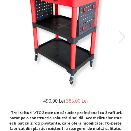
Cricuri cutie viteze
Tubulare de impact 3/4
Dispozitive de sablat & accesorii
Tubulare 1/2
Dispozitive spalat piese
Tubulare 1/2 bihexagonale
Dulapuri Bancuri Carucioare
Tubulare 1/2 hexagonale
Bancuri de lucru
Tubulare 1/4
Carucioare pentru marfa
Tubulare 3/4
Cutii pentru scule
Tubulare 3/8
Dulapuri echipate
Dulapuri pentru scule
Module scule
Echipamente De Sudura
Aparate taiere cu plasma
Autogen
490,00 Lei
385,00 Lei
Invertoare Sudura
- Trei rafturi">TC-2 este un cărucior profesional cu 3 rafturi,
Magneti fixare sudura
bazat pe o construcție robustă și solidă. Acest cărucior este
Mig-Mag
echipat cu 2 roți pivotante, care oferă mobilitate. TC-2 este
fabricat din plastic rezistent la spargere, de înaltă calitate.
Sudura In Puncte