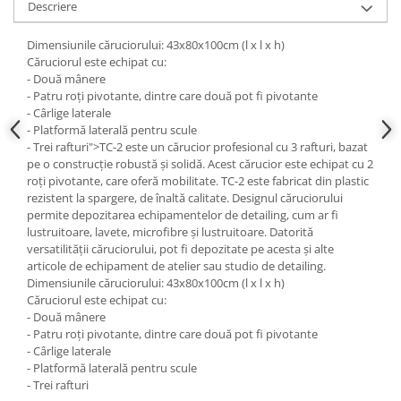
Descriere
Scule fixare distributie
Alfa romeo
Dimensiunile căruciorului: 43x80x100cm (l x l x h)
Audi
Căruciorul este echipat cu:
- Două mânere
Bmw
- Patru roți pivotante, dintre care două pot fi pivotante
Chevrolet
- Cârlige laterale
- Platformă laterală pentru scule
Chrysler
- Trei rafturi">TC-2 este un cărucior profesional cu 3 rafturi, bazat
Citroen
pe o construcție robustă și solidă. Acest cărucior este echipat cu 2
Dacia
roți pivotante, care oferă mobilitate. TC-2 este fabricat din plastic
rezistent la spargere, de înaltă calitate. Designul căruciorului
Fiat
permite depozitarea echipamentelor de detailing, cum ar fi
Ford
lustruitoare, lavete, microfibre și lustruitoare. Datorită
Jaguar
versatilității căruciorului, pot fi depozitate pe acesta și alte
articole de echipament de atelier sau studio de detailing.
Jeep
Dimensiunile căruciorului: 43x80x100cm (l x l x h)
Lancia
Căruciorul este echipat cu:
- Două mânere
Land Rover
- Patru roți pivotante, dintre care două pot fi pivotante
Mazda
- Cârlige laterale
Mercedes
- Platformă laterală pentru scule
- Trei rafturi
Mini