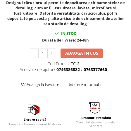
Designul căruciorului permite depozitarea echipamentelor de
Tig-Wig
detailing, cum ar fi lustruitoare, lavete, microfibre și
lustruitoare. Datorită versatilității căruciorului, pot fi
Pompe si Cilindri Hidraulici
depozitate pe acesta și alte articole de echipament de atelier
Prese pentru arcuri
sau studio de detailing.
Redresoare,Roboti Pornire,Cabluri
IN STOC
Curent
Durata de livrare:
24-48h
Schimb ulei
ADAUGA IN COS
Accesorii schimb ulei
Chei buson baie ulei
Cod Produs:
TC-2
Ai nevoie de ajutor?
0746386882
/
0763377660
Chei filtru ulei
Recuperatoare de ulei
Adauga la Favorite
Cere informatii
Scule Ajutatoare
Scule De Mana si Unelte
Aparate de nituit si capsat
Burghie
Branduri Premium
Capsatoare tapiterie
Livrare rapidă
Comercializăm doar branduri
Garantăm livrare în maxim 48 de ore
verificate
Chei de Forta