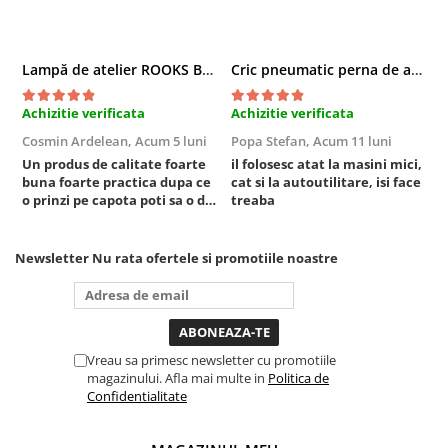
Lampă de atelier ROOKS B2 HYBRID pentru capotă, 2000 lumeni, 5000 mAh
Cric pneumatic perna de aer cu inaltator 6T
Achizitie verificata
Achizitie verificata
A
Cosmin Ardelean,
Acum 5 luni
Popa Stefan,
Acum 11 luni
F
Un produs de calitate foarte
il folosesc atat la masini mici,
r
buna foarte practica dupa ce
cat si la autoutilitare, isi face
o prinzi pe capota poti sa o dai
treaba
mai in stanga sau in dreapta
unde ai nevoie lumina
puternica si de la baterie care
Newsletter
Nu rata ofertele si promotiile noastre
tine destul de mult dar daca o
bagi la priza nu mai ai treaba
toata ziua ,ce...
Vreau sa primesc newsletter cu promotiile
magazinului. Afla mai multe in
Politica de
Confidentialitate