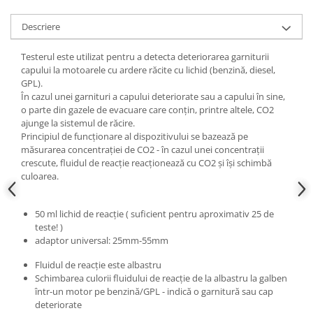
Scule fixare distributie
Descriere
Alfa romeo
Audi
Testerul este utilizat pentru a detecta deteriorarea garniturii
Bmw
capului la motoarele cu ardere răcite cu lichid (benzină, diesel,
GPL).
Chevrolet
În cazul unei garnituri a capului deteriorate sau a capului în sine,
Chrysler
o parte din gazele de evacuare care conțin, printre altele, CO2
Citroen
ajunge la sistemul de răcire.
Principiul de funcționare al dispozitivului se bazează pe
Dacia
măsurarea concentrației de CO2 - în cazul unei concentrații
Fiat
crescute, fluidul de reacție reacționează cu CO2 și își schimbă
Ford
culoarea.
Jaguar
Jeep
50 ml lichid de reacție ( suficient pentru aproximativ 25 de
teste! )
Lancia
adaptor universal: 25mm-55mm
Land Rover
Fluidul de reacție este albastru
Mazda
Schimbarea culorii fluidului de reacție de la albastru la galben
Mercedes
într-un motor pe benzină/GPL - indică o garnitură sau cap
Mini
deteriorate