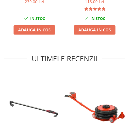
239,00 Lei
118,00 Lei
Sisteme de ridicare si sustinere
Capre Auto
IN STOC
IN STOC
Cricuri Hidraulice
Surubelnite Si Biti
ADAUGA IN COS
ADAUGA IN COS
Truse de biti
Truse de surubelnite
Vulcanizare
ULTIMELE RECENZII
Masini de dejantat roti
Masini de echilibrat roti
Piese de schimb
Scule Vulcanizare