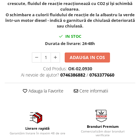
crescute, fluidul de reacție reacționează cu CO2 și își schimbă
Tig-Wig
culoarea.
O schimbare a culorii fluidului de reacție de la albastru la verde
Pompe si Cilindri Hidraulici
într-un motor diesel - indică o garnitură de chiulasă deteriorată
Prese pentru arcuri
sau chiulasă.
Redresoare,Roboti Pornire,Cabluri
IN STOC
Curent
Durata de livrare:
24-48h
Schimb ulei
ADAUGA IN COS
Accesorii schimb ulei
Chei buson baie ulei
Cod Produs:
OK-02.0930
Ai nevoie de ajutor?
0746386882
/
0763377660
Chei filtru ulei
Recuperatoare de ulei
Adauga la Favorite
Cere informatii
Scule Ajutatoare
Scule De Mana si Unelte
Aparate de nituit si capsat
Burghie
Branduri Premium
Capsatoare tapiterie
Livrare rapidă
Comercializăm doar branduri
Garantăm livrare în maxim 48 de ore
verificate
Chei de Forta