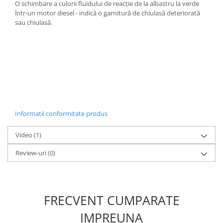
O schimbare a culorii fluidului de reacție de la albastru la verde
Nissan
într-un motor diesel - indică o garnitură de chiulasă deteriorată
Opel
sau chiulasă.
Peugeot
Renault
Rover
Saab
Seat
Skoda
Suzuki
Informatii conformitate produs
Universale
Video
(1)
Volkswagen
Volvo
Review-uri
(0)
Scule pentru tinichigerie
Scule Pneumatice
Accesorii Pneumatice
FRECVENT CUMPARATE
Alte scule pneumatice
IMPREUNA
Chei cu clichet