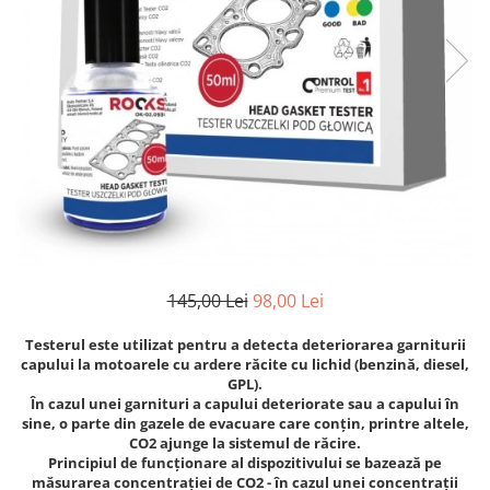
Cricuri cutie viteze
Tubulare de impact 3/4
Dispozitive de sablat & accesorii
Tubulare 1/2
Dispozitive spalat piese
Tubulare 1/2 bihexagonale
Dulapuri Bancuri Carucioare
Tubulare 1/2 hexagonale
Bancuri de lucru
Tubulare 1/4
Carucioare pentru marfa
Tubulare 3/4
Cutii pentru scule
Tubulare 3/8
Dulapuri echipate
Dulapuri pentru scule
Module scule
145,00 Lei
98,00 Lei
Echipamente De Sudura
Aparate taiere cu plasma
Testerul este utilizat pentru a detecta deteriorarea garniturii
capului la motoarele cu ardere răcite cu lichid (benzină, diesel,
Autogen
GPL).
Invertoare Sudura
În cazul unei garnituri a capului deteriorate sau a capului în
sine, o parte din gazele de evacuare care conțin, printre altele,
Magneti fixare sudura
CO2 ajunge la sistemul de răcire.
Mig-Mag
Principiul de funcționare al dispozitivului se bazează pe
măsurarea concentrației de CO2 - în cazul unei concentrații
Sudura In Puncte