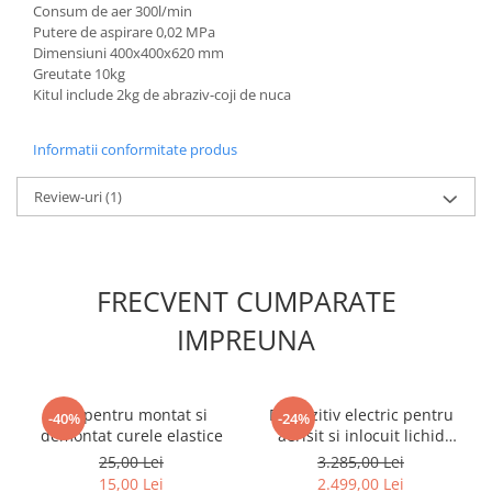
Consum de aer 300l/min
Nissan
Putere de aspirare 0,02 MPa
Opel
Dimensiuni 400x400x620 mm
Peugeot
Greutate 10kg
Kitul include 2kg de abraziv-coji de nuca
Renault
Rover
Informatii conformitate produs
Saab
Seat
Review-uri
(1)
Skoda
Suzuki
Universale
FRECVENT CUMPARATE
Volkswagen
Volvo
IMPREUNA
Scule pentru tinichigerie
Scule Pneumatice
Set pentru montat si
Dispozitiv electric pentru
-40%
-24%
Accesorii Pneumatice
demontat curele elastice
aerisit si inlocuit lichid
Alte scule pneumatice
frana cu adaptoare
25,00 Lei
3.285,00 Lei
Chei cu clichet
15,00 Lei
2.499,00 Lei