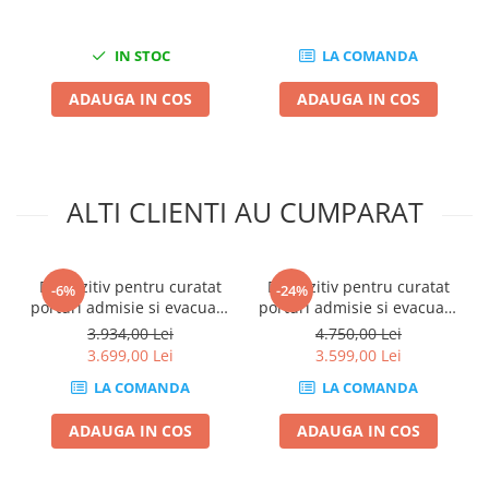
Compresoare
Filtre Pneumatice
IN STOC
LA COMANDA
Furtune Aer Comprimat
ADAUGA IN COS
ADAUGA IN COS
Masini de gaurit si taiat
Pistoale de vopsit
Pistoale Pneumatice
Polizoare biax
ALTI CLIENTI AU CUMPARAT
Scule pentru nituit si capsat
Slefuitoare Pneumatice
Scule speciale
Dispozitiv pentru curatat
Dispozitiv pentru curatat
-6%
-24%
Diagnoza si masurari
porturi admisie si evacuare
porturi admisie si evacuare
fara demontare cu coji de
fara demontare cu accesorii
3.934,00 Lei
4.750,00 Lei
Injectoare
nuca si accesorii incluse
+ 10KG Abraziv
3.699,00 Lei
3.599,00 Lei
Motor
AUTOXSCAN
LA COMANDA
LA COMANDA
Rulmenti,Bucsi si Extractoare
Sistem directie
ADAUGA IN COS
ADAUGA IN COS
Sistem franare
Sistem Vibro-Power