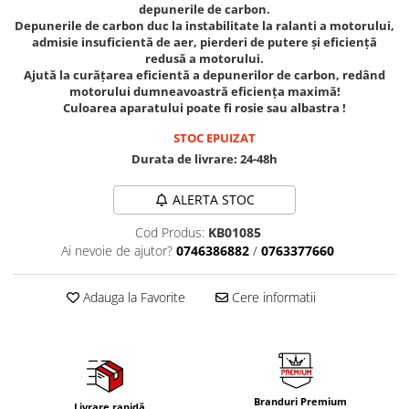
depunerile de carbon.
Tig-Wig
Depunerile de carbon duc la instabilitate la ralanti a motorului,
admisie insuficientă de aer, pierderi de putere și eficiență
Pompe si Cilindri Hidraulici
redusă a motorului.
Prese pentru arcuri
Ajută la curățarea eficientă a depunerilor de carbon, redând
motorului dumneavoastră eficiența maximă!
Redresoare,Roboti Pornire,Cabluri
Culoarea aparatului poate fi rosie sau albastra !
Curent
STOC EPUIZAT
Schimb ulei
Durata de livrare:
24-48h
Accesorii schimb ulei
Chei buson baie ulei
ALERTA STOC
Chei filtru ulei
Cod Produs:
KB01085
Recuperatoare de ulei
Ai nevoie de ajutor?
0746386882
/
0763377660
Scule Ajutatoare
Adauga la Favorite
Cere informatii
Scule De Mana si Unelte
Aparate de nituit si capsat
Burghie
Capsatoare tapiterie
Chei de Forta
Branduri Premium
Livrare rapidă