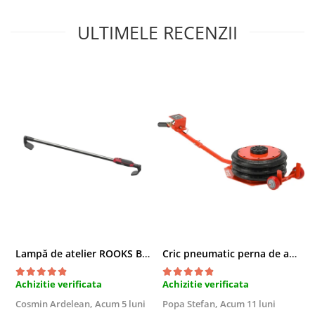
Sisteme de ridicare si sustinere
ULTIMELE RECENZII
Capre Auto
Cricuri Hidraulice
Surubelnite Si Biti
Truse de biti
Truse de surubelnite
Vulcanizare
Masini de dejantat roti
Masini de echilibrat roti
Piese de schimb
Scule Vulcanizare
Lampă de atelier ROOKS B2 HYBRID pentru capotă, 2000 lumeni, 5000 mAh
Cric pneumatic perna de aer cu inaltator 6T
Achizitie verificata
Achizitie verificata
A
Cosmin Ardelean,
Acum 5 luni
Popa Stefan,
Acum 11 luni
F