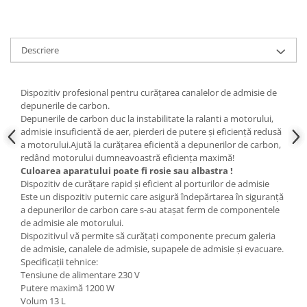
Scule fixare distributie
Alfa romeo
Audi
Descriere
Bmw
Chevrolet
Dispozitiv profesional pentru curățarea canalelor de admisie de
Chrysler
depunerile de carbon.
Citroen
Depunerile de carbon duc la instabilitate la ralanti a motorului,
admisie insuficientă de aer, pierderi de putere și eficiență redusă
Dacia
a motorului.Ajută la curățarea eficientă a depunerilor de carbon,
Fiat
redând motorului dumneavoastră eficiența maximă!
Culoarea aparatului poate fi rosie sau albastra !
Ford
Dispozitiv de curățare rapid și eficient al porturilor de admisie
Jaguar
Este un dispozitiv puternic care asigură îndepărtarea în siguranță
Jeep
a depunerilor de carbon care s-au atașat ferm de componentele
de admisie ale motorului.
Lancia
Dispozitivul vă permite să curățați componente precum galeria
Land Rover
de admisie, canalele de admisie, supapele de admisie și evacuare.
Mazda
Specificații tehnice:
Tensiune de alimentare 230 V
Mercedes
Putere maximă 1200 W
Mini
Volum 13 L