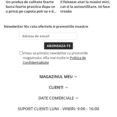
Un produs de calitate foarte
il folosesc atat la masini mici,
r
buna foarte practica dupa ce
cat si la autoutilitare, isi face
o prinzi pe capota poti sa o dai
treaba
mai in stanga sau in dreapta
unde ai nevoie lumina
puternica si de la baterie care
Newsletter
Nu rata ofertele si promotiile noastre
tine destul de mult dar daca o
bagi la priza nu mai ai treaba
toata ziua ,ce...
Vreau sa primesc newsletter cu promotiile
magazinului. Afla mai multe in
Politica de
Confidentialitate
MAGAZINUL MEU
CLIENTI
DATE COMERCIALE
SUPORT CLIENTI
LUNI - VINERI: 9:00 - 16:00