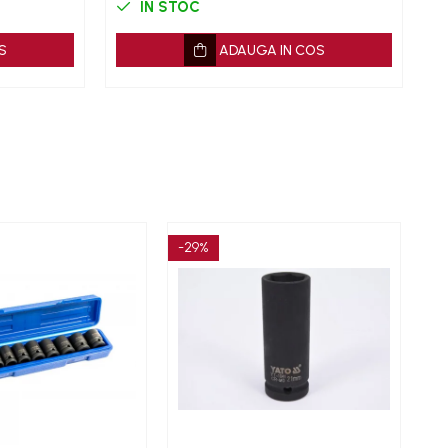
IN STOC
S
ADAUGA IN COS
-29%