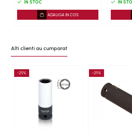
IN STOC
IN ST
Mazda
ADAUGA IN COS
Mercedes
Mini
Nissan
Opel
Peugeot
Alti clienti au cumparat
Renault
Rover
Saab
-29%
-29%
Seat
Skoda
Suzuki
Universale
Volkswagen
Volvo
Scule pentru tinichigerie