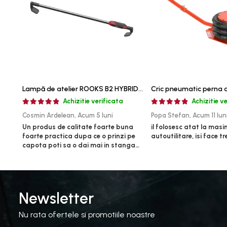
Rulmenti,Bucsi si Extractoare
Sistem directie
Sistem franare
Sistem Vibro-Power
Sisteme de ridicare si sustinere
Capre Auto
Lampă de atelier ROOKS B2 HYBRID pentru capotă, 2000 lumeni, 5000 mAh
Cricuri Hidraulice
Achizitie verificata
Achizitie v
Surubelnite Si Biti
Cosmin Ardelean,
Acum 5 luni
Popa Stefan,
Acum 11 lun
Truse de biti
Un produs de calitate foarte buna
il folosesc atat la masini
Truse de surubelnite
foarte practica dupa ce o prinzi pe
autoutilitare, isi face t
capota poti sa o dai mai in stanga
Vulcanizare
sau in dreapta unde ai nevoie lumina
Masini de dejantat roti
puternica si de la baterie care tine
destul de mult dar daca o bagi la
Masini de echilibrat roti
priza nu mai ai treaba toata ziua
Piese de schimb
,ce...
Newsletter
Scule Vulcanizare
Nu rata ofertele si promotiile noastre
Truse de scule si accesorii