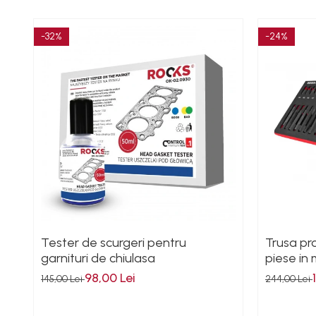
Polizoare unghiulare
Rindele
-32%
-24%
Slefuitoare electrice
Scule fixare distributie
Alfa romeo
Audi
Bmw
Chevrolet
Chrysler
Citroen
Dacia
Fiat
Tester de scurgeri pentru
Trusa pro
Ford
garnituri de chiulasa
piese in
Jaguar
98,00 Lei
Jeep
145,00 Lei
244,00 Lei
Lancia
Land Rover