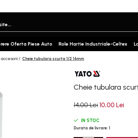
rere Oferta Piese Auto
Role Hartie Industriale-Celtex
L
 accesorii /
Cheie tubulara scurta 1/2 16mm
Cheie tubulara scu
14,00 Lei
10,00 Lei
IN STOC
Durata de livrare:
1