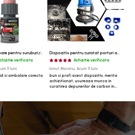
Pasta blocatoare pentru suruburi,rezistenta inalta
Dispozitiv pentru curatat porturi admisie si evacuare fara demontare cu coji de nuca si accesorii incluse
chizitie verificata
Achizitie verificata
um 11 luni
Ionut Morariu,
Acum 11 luni
Mari
id si ambalare corecta
bun si profi acest dispozitiv, merita
un p
achizitionat, usureaza munca in
bun, 
curatirea depunerilor de carbon in
admisie