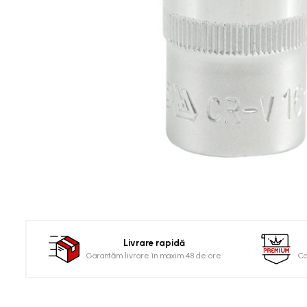
Clima/Aer conditionat
Cricuri cutie viteze
Dispozitive de sablat &
accesorii
Dispozitive spalat piese
Dulapuri Bancuri Carucioare
Bancuri de lucru
Carucioare pentru marfa
Cutii pentru scule
Dulapuri echipate
Dulapuri pentru scule
Module scule
Echipamente De Sudura
Livrare rapidă
Garantăm livrare în maxim 48 de ore
Co
Aparate taiere cu plasma
Autogen
Invertoare Sudura