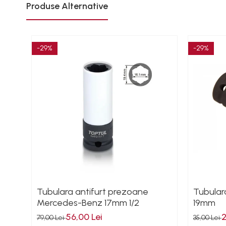
Produse Alternative
Magneti fixare sudura
Mig-Mag
Sudura In Puncte
Tig-Wig
-29%
-29%
Pompe si Cilindri Hidraulici
Prese pentru arcuri
Redresoare,Roboti
Pornire,Cabluri Curent
Schimb ulei
Accesorii schimb ulei
Chei buson baie ulei
Chei filtru ulei
Recuperatoare de ulei
Tubulara antifurt prezoane
Tubular
Scule Ajutatoare
Mercedes-Benz 17mm 1/2
19mm
Scule De Mana si Unelte
56,00 Lei
2
79,00 Lei
35,00 Lei
Aparate de nituit si capsat