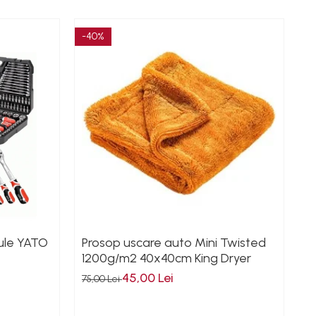
-40%
-3
cule YATO
Prosop uscare auto Mini Twisted
S
1200g/m2 40x40cm King Dryer
a
p
45,00 Lei
75,00 Lei
15
B