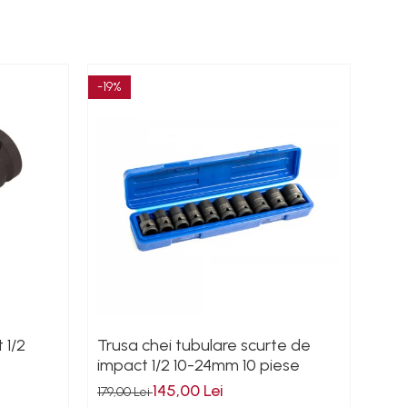
-19%
-29%
 1/2
Trusa chei tubulare scurte de
Tub
impact 1/2 10-24mm 10 piese
21
145,00 Lei
179,00 Lei
35,0