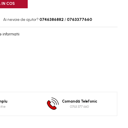
 IN COS
Ai nevoie de ajutor?
0746386882
/
0763377660
 informatii
implu
Comandă Telefonic
zitie
0763 377 660