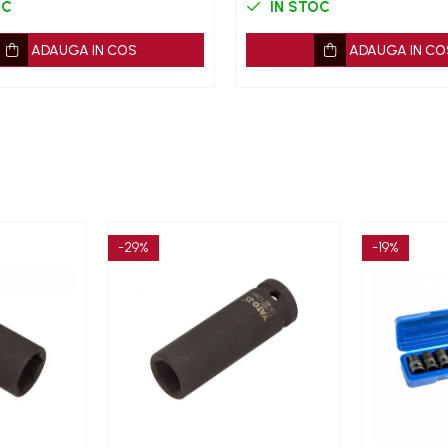
OC
IN STOC
ADAUGA IN COS
ADAUGA IN CO
-29%
-19%