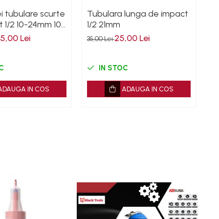
i tubulare scurte
Tubulara lunga de impact
C
 1/2 10-24mm 10
1/2 21mm
1
45,00 Lei
25,00 Lei
12
35,00 Lei
C
IN STOC
ADAUGA IN COS
ADAUGA IN COS