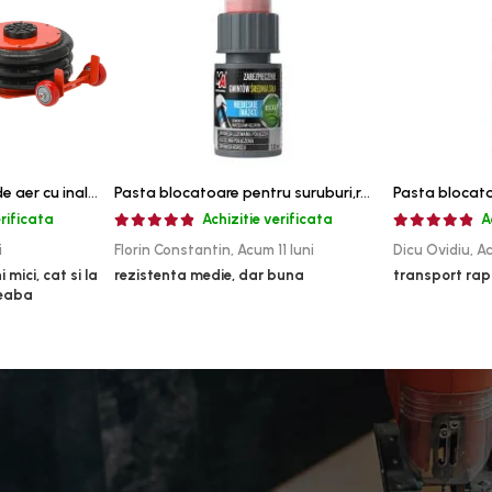
Cric pneumatic perna de aer cu inaltator 6T
Pasta blocatoare pentru suruburi,rezistenta medie
erificata
Achizitie verificata
A
i
Florin Constantin,
Acum 11 luni
Dicu Ovidiu,
Ac
 mici, cat si la
rezistenta medie, dar buna
transport rap
reaba