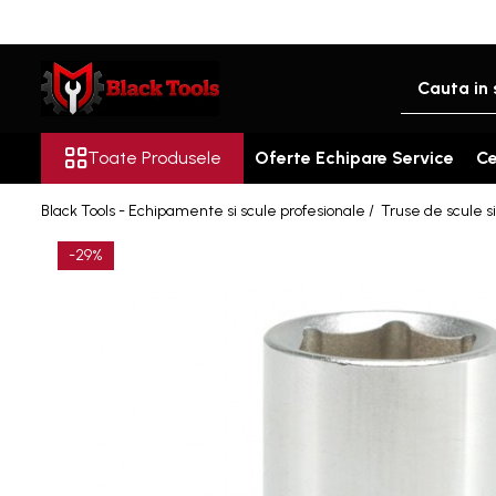
Toate Produsele
Scule Service Auto
Chei Si Truse De Chei
Toate Produsele
Oferte Echipare Service
Ce
Chei combinate
Black Tools - Echipamente si scule profesionale /
Truse de scule si
Chei Combinate Cu Clichet
Chei Cotite
-29%
Chei speciale
Clesti Si Seturi De Clesti
Clesti autoblocanti
Clesti pentru sertizat
Clesti pentru sigurante
Clesti reglabili pentru tevi
Clesti service auto
Clesti universali