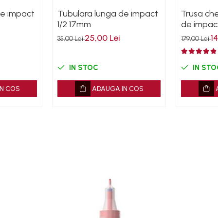
de impact
Tubulara lunga de impact
Trusa che
1/2 17mm
de impact
piese
25,00 Lei
1
35,00 Lei
179,00 Lei
IN STOC
IN STO
N COS
ADAUGA IN COS