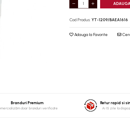
ADAUGA
Cod Produs:
YT-1209/BAEA1616
Adauga la Favorite
Cere
Branduri Premium
Retur rapid si s
mercializăm doar branduri verificate
Ai 15 zile la dispo