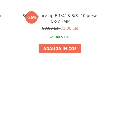
m
Set tubulare tip E 1/4" & 3/8" 10 piese
Cheie
-26%
CR-V TMP
99,00 Lei
73,00 Lei
IN STOC
ADAUGA IN COS
A