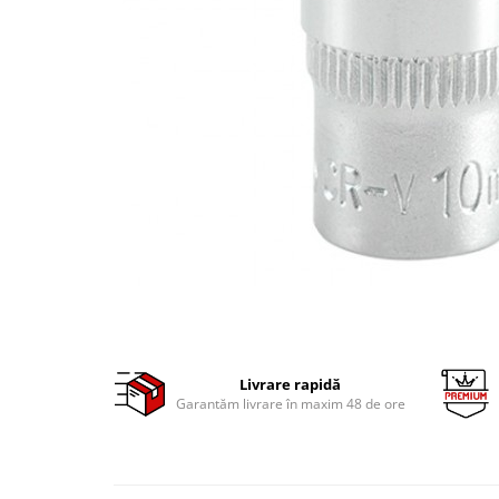
Clima/Aer conditionat
Cricuri cutie viteze
Dispozitive de sablat & accesorii
Dispozitive spalat piese
Dulapuri Bancuri Carucioare
Bancuri de lucru
Carucioare pentru marfa
Cutii pentru scule
Dulapuri echipate
Dulapuri pentru scule
Module scule
Echipamente De Sudura
Livrare rapidă
Aparate taiere cu plasma
Garantăm livrare în maxim 48 de ore
Autogen
Invertoare Sudura
Magneti fixare sudura