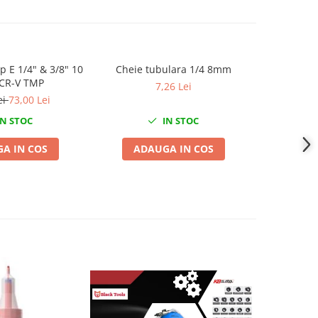
ip E 1/4" & 3/8" 10
Cheie tubulara 1/4 8mm
Cheie tubu
-20%
 CR-V TMP
7,26 Lei
ei
73,00 Lei
15,0
N STOC
IN STOC
A IN COS
ADAUGA IN COS
ADA