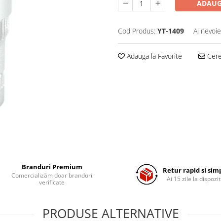
ADAUG
Cod Produs:
YT-1409
Ai nevoie
Adauga la Favorite
Cere 
Branduri Premium
Retur rapid si sim
Comercializăm doar branduri
Ai 15 zile la dispozit
verificate
PRODUSE ALTERNATIVE