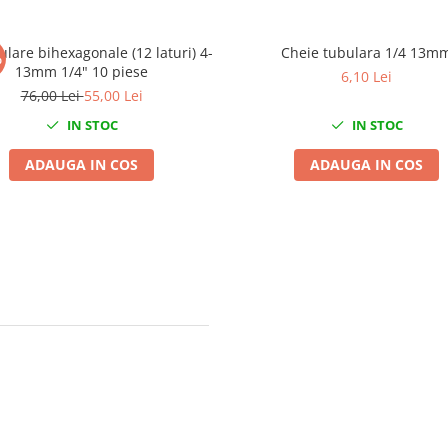
ulare bihexagonale (12 laturi) 4-
Cheie tubulara 1/4 13m
%
13mm 1/4" 10 piese
6,10 Lei
76,00 Lei
55,00 Lei
IN STOC
IN STOC
ADAUGA IN COS
ADAUGA IN COS