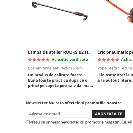
Mini
Nissan
Opel
Peugeot
Renault
Rover
Lampă de atelier ROOKS B2 HYBRID pentru capotă, 2000 lumeni, 5000 mAh
Saab
Achizitie verificata
Achizi
Seat
Skoda
Cosmin Ardelean,
Acum 5 luni
Popa Stefan,
Acum 
Un produs de calitate foarte
il folosesc atat la 
Suzuki
buna foarte practica dupa ce o
si la autoutilitare,
Universale
prinzi pe capota poti sa o dai mai
in stanga sau in dreapta unde ai
Volkswagen
nevoie lumina puternica si de la
Volvo
baterie care tine destul de mult
Newsletter
Nu rata ofertele si promotiile noastre
Scule pentru tinichigerie
dar daca o bagi la priza nu mai ai
treaba toata ziua ,ce...
Scule Pneumatice
Vreau sa primesc newsletter cu promotiile magazinului. Af
Accesorii Pneumatice
Alte scule pneumatice