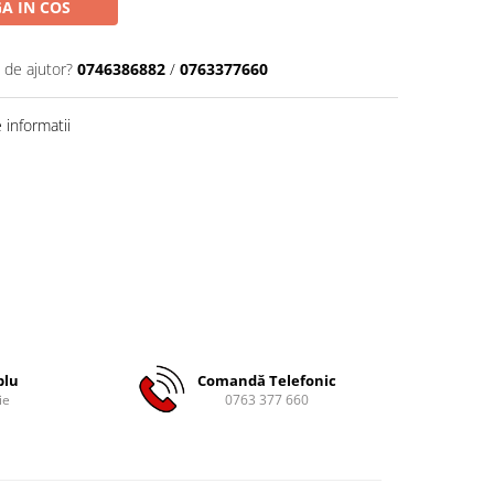
A IN COS
 de ajutor?
0746386882
/
0763377660
informatii
plu
Comandă Telefonic
ie
0763 377 660