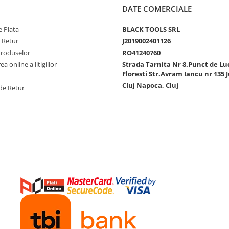
DATE COMERCIALE
 Plata
BLACK TOOLS SRL
e Retur
J2019002401126
Produselor
RO41240760
a online a litigiilor
Strada Tarnita Nr 8.Punct de Lu
Floresti Str.Avram Iancu nr 135 J
Cluj Napoca, Cluj
de Retur