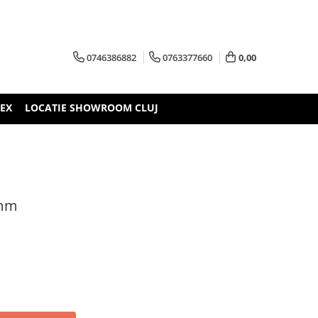
0746386882
0763377660
0,00
TEX
LOCATIE SHOWROOM CLUJ
0mm