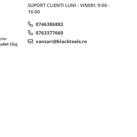
SUPORT CLIENTI
LUNI - VINERI: 9:00 -
16:00
0746386882
0763377660
cru-
vanzari@blacktools.ro
udet Cluj