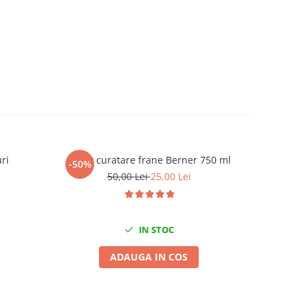
ri
Spray curatare frane Berner 750 ml
Spray degr
-50%
-50%
50,00 Lei
25,00 Lei
IN STOC
ADAUGA IN COS