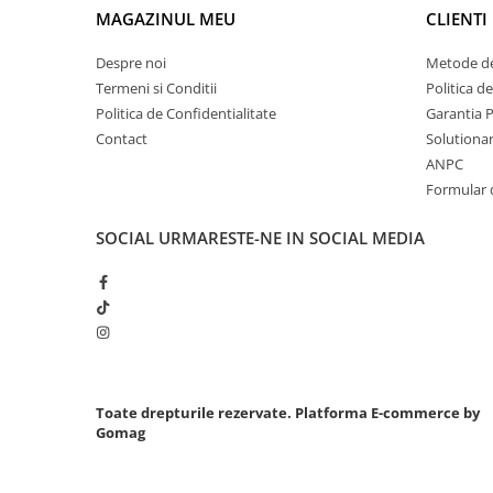
MAGAZINUL MEU
CLIENTI
Chei cu clichet
Compresoare
Despre noi
Metode de
Filtre Pneumatice
Termeni si Conditii
Politica d
Furtune Aer Comprimat
Politica de Confidentialitate
Garantia 
Contact
Solutionare
Masini de gaurit si taiat
ANPC
Pistoale de vopsit
Formular 
Pistoale Pneumatice
Polizoare biax
SOCIAL
URMARESTE-NE IN SOCIAL MEDIA
Scule pentru nituit si capsat
Slefuitoare Pneumatice
Scule speciale
Diagnoza si masurari
Injectoare
Motor
Toate drepturile rezervate.
Platforma E-commerce by
Gomag
Rulmenti,Bucsi si Extractoare
Sistem directie
Sistem franare