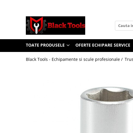
Toate Produsele
Scule Service Auto
Chei Si Truse De Chei
TOATE PRODUSELE
OFERTE ECHIPARE SERVICE
Chei combinate
Chei Combinate Cu Clichet
Black Tools - Echipamente si scule profesionale /
Trus
Chei Cotite
Chei speciale
Clesti Si Seturi De Clesti
Clesti autoblocanti
Clesti pentru sertizat
Clesti pentru sigurante
Clesti reglabili pentru tevi
Clesti service auto
Clesti universali