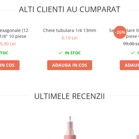
ALTI CLIENTI AU CUMPARAT
hexagonale (12
Cheie tubulara 1/4 13mm
Set tubulare t
-26%
1/4" 10 piese
piese
6,10 Lei
5,00 Lei
99,00 L
STOC
IN STOC
I
IN COS
ADAUGA IN COS
ADAUG
ULTIMELE RECENZII