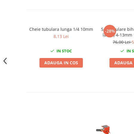
Slefuitoare electrice
Scule fixare distributie
Alfa romeo
Cheie tubulara lunga 1/4 10mm
Set tubulare bi
-28%
Audi
laturi) 4-13mm 
8,13 Lei
Bmw
76,00 Lei
5
Chevrolet
IN STOC
IN 
Chrysler
Citroen
ADAUGA IN COS
ADAUGA 
Dacia
Fiat
Ford
Jaguar
Jeep
Lancia
Land Rover
Mazda
Mercedes