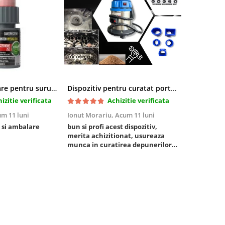
Pasta blocatoare pentru suruburi,rezistenta inalta
Dispozitiv pentru curatat porturi admisie si evacuare fara demontare cu coji de nuca si accesorii incluse
izitie verificata
Achizitie verificata
m 11 luni
Ionut Morariu,
Acum 11 luni
Marian Stat
 si ambalare
bun si profi acest dispozitiv,
un pachet ra
merita achizitionat, usureaza
foarte bun, 
munca in curatirea depunerilor
rezistent
de carbon in admisie