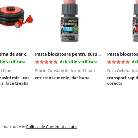
Cric pneumatic perna de aer cu inaltator 6T
Pasta blocatoare pentru suruburi,rezistenta medie
tie verificata
Achizitie verificata
Ach
11 luni
Florin Constantin,
Acum 11 luni
Dicu Ovidiu,
Acu
masini mici, cat
rezistenta medie, dar buna
transport rapid
 isi face treaba
corecta
la mai multe in
Politica de Confidentialitate