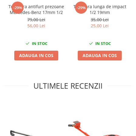
Mini
Tubulara antifurt prezoane
Tubulara lunga de impact
-29%
-29%
Mercedes-Benz 17mm 1/2
1/2 19mm
Nissan
79,00 Lei
35,00 Lei
Opel
56,00 Lei
25,00 Lei
Peugeot
Renault
IN STOC
IN STOC
Rover
Saab
ADAUGA IN COS
ADAUGA IN COS
Seat
Skoda
Suzuki
ULTIMELE RECENZII
Universale
Volkswagen
Volvo
Scule pentru tinichigerie
Scule Pneumatice
Accesorii Pneumatice
Alte scule pneumatice