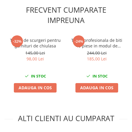
Slefuitoare electrice
FRECVENT CUMPARATE
Scule fixare distributie
IMPREUNA
Alfa romeo
Audi
Bmw
Tester de scurgeri pentru
Trusa profesionala de biti
-32%
-24%
garnituri de chiulasa
40 piese in modul de
Chevrolet
spuma
145,00 Lei
244,00 Lei
Chrysler
98,00 Lei
185,00 Lei
Citroen
Dacia
IN STOC
IN STOC
Fiat
Ford
ADAUGA IN COS
ADAUGA IN COS
Jaguar
Jeep
Lancia
Land Rover
ALTI CLIENTI AU CUMPARAT
Mazda
Mercedes