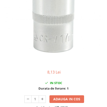
Clima/Aer conditionat
Cricuri cutie viteze
Dispozitive de sablat & accesorii
Dispozitive spalat piese
Dulapuri Bancuri Carucioare
Bancuri de lucru
Carucioare pentru marfa
Cutii pentru scule
Dulapuri echipate
Dulapuri pentru scule
Module scule
8,13 Lei
Echipamente De Sudura
IN STOC
Aparate taiere cu plasma
Durata de livrare:
1
Autogen
Invertoare Sudura
ADAUGA IN COS
Magneti fixare sudura