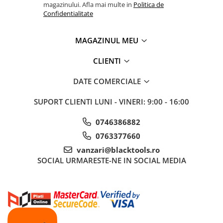
magazinului. Afla mai multe in
Politica de
Sistem Vibro-Power
Confidentialitate
Sisteme de ridicare si sustinere
MAGAZINUL MEU
Capre Auto
Cricuri Hidraulice
CLIENTI
Surubelnite Si Biti
DATE COMERCIALE
Truse de biti
Truse de surubelnite
SUPORT CLIENTI
LUNI - VINERI: 9:00 - 16:00
Vulcanizare
0746386882
Masini de dejantat roti
0763377660
Masini de echilibrat roti
vanzari@blacktools.ro
Piese de schimb
SOCIAL
URMARESTE-NE IN SOCIAL MEDIA
Scule Vulcanizare
Truse de scule si accesorii
Truse de scule
Truse si accesorii 1/2
Truse si Accesorii 1/4