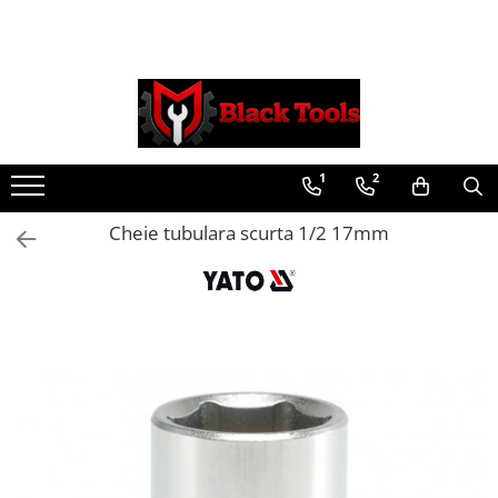
Toate Produsele
Scule Service Auto
Chei Si Truse De Chei
1
2
Chei combinate
Chei Combinate Cu Clichet
Cheie tubulara scurta 1/2 17mm
Chei Cotite
Chei speciale
Clesti Si Seturi De Clesti
Clesti autoblocanti
Clesti pentru sertizat
Clesti pentru sigurante
Clesti reglabili pentru tevi
Clesti service auto
Clesti universali