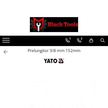
Toate Produsele
Scule Service Auto
Chei Si Truse De Chei
1
2
Chei combinate
Chei Combinate Cu Clichet
Prelungitor 3/8 mm 152mm
Chei Cotite
Chei speciale
Clesti Si Seturi De Clesti
Clesti autoblocanti
Clesti pentru sertizat
Clesti pentru sigurante
Clesti reglabili pentru tevi
Clesti service auto
Clesti universali