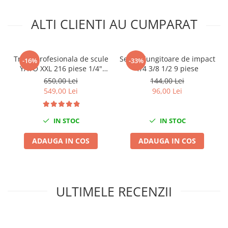
Mini
ALTI CLIENTI AU CUMPARAT
Nissan
Opel
Peugeot
Trusa profesionala de scule
Set prelungitoare de impact
-16%
-33%
Renault
YATO XXL 216 piese 1/4"
1/4 3/8 1/2 9 piese
Rover
3/8" 1/2"
650,00 Lei
144,00 Lei
Saab
549,00 Lei
96,00 Lei
Seat
Skoda
IN STOC
IN STOC
Suzuki
ADAUGA IN COS
ADAUGA IN COS
Universale
Volkswagen
Volvo
Scule pentru tinichigerie
ULTIMELE RECENZII
Scule Pneumatice
Accesorii Pneumatice
Alte scule pneumatice