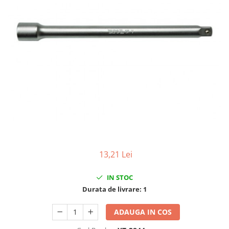
Clima/Aer conditionat
Cricuri cutie viteze
Dispozitive de sablat & accesorii
Dispozitive spalat piese
Dulapuri Bancuri Carucioare
Bancuri de lucru
Carucioare pentru marfa
Cutii pentru scule
Dulapuri echipate
Dulapuri pentru scule
Module scule
13,21 Lei
Echipamente De Sudura
IN STOC
Aparate taiere cu plasma
Durata de livrare:
1
Autogen
Invertoare Sudura
ADAUGA IN COS
Magneti fixare sudura