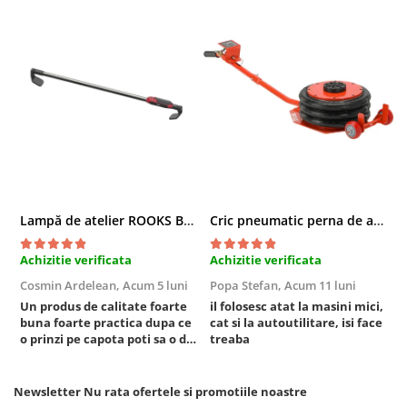
Chei cu clichet
Compresoare
Filtre Pneumatice
Furtune Aer Comprimat
Masini de gaurit si taiat
Pistoale de vopsit
Pistoale Pneumatice
Polizoare biax
Scule pentru nituit si capsat
Lampă de atelier ROOKS B2 HYBRID pentru capotă, 2000 lumeni, 5000 mAh
Cric pneumatic perna de aer cu inaltator 6T
Slefuitoare Pneumatice
Scule speciale
Achizitie verificata
Achizitie verificata
A
Cosmin Ardelean,
Acum 5 luni
Popa Stefan,
Acum 11 luni
F
Diagnoza si masurari
Un produs de calitate foarte
il folosesc atat la masini mici,
r
Injectoare
buna foarte practica dupa ce
cat si la autoutilitare, isi face
Motor
o prinzi pe capota poti sa o dai
treaba
mai in stanga sau in dreapta
Rulmenti,Bucsi si Extractoare
unde ai nevoie lumina
Sistem directie
puternica si de la baterie care
Newsletter
Nu rata ofertele si promotiile noastre
tine destul de mult dar daca o
Sistem franare