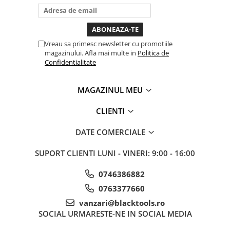
bagi la priza nu mai ai treaba
Sistem Vibro-Power
toata ziua ,ce...
Sisteme de ridicare si sustinere
Vreau sa primesc newsletter cu promotiile
Capre Auto
magazinului. Afla mai multe in
Politica de
Cricuri Hidraulice
Confidentialitate
Surubelnite Si Biti
Truse de biti
MAGAZINUL MEU
Truse de surubelnite
CLIENTI
Vulcanizare
Masini de dejantat roti
DATE COMERCIALE
Masini de echilibrat roti
SUPORT CLIENTI
LUNI - VINERI: 9:00 - 16:00
Piese de schimb
Scule Vulcanizare
0746386882
Truse de scule si accesorii
0763377660
Truse de scule
vanzari@blacktools.ro
Truse si accesorii 1/2
SOCIAL
URMARESTE-NE IN SOCIAL MEDIA
Truse si Accesorii 1/4