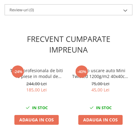
Slefuitoare electrice
Review-uri
(0)
Scule fixare distributie
Alfa romeo
Audi
FRECVENT CUMPARATE
Bmw
IMPREUNA
Chevrolet
Chrysler
Citroen
Trusa profesionala de biti
Prosop uscare auto Mini
-24%
-40%
Dacia
40 piese in modul de
Twisted 1200g/m2 40x40cm
Fiat
spuma
King Dryer
244,00 Lei
75,00 Lei
Ford
185,00 Lei
45,00 Lei
Jaguar
Jeep
IN STOC
IN STOC
Lancia
Land Rover
ADAUGA IN COS
ADAUGA IN COS
Mazda
Mercedes