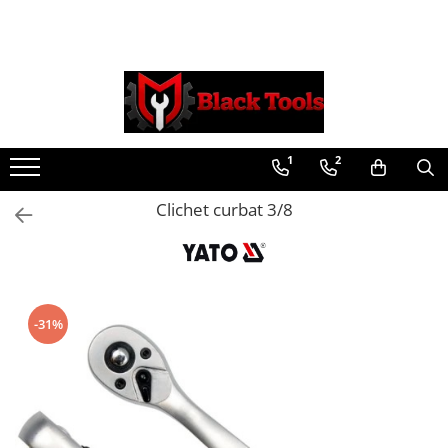
Toate Produsele
Scule Service Auto
Chei Si Truse De Chei
1
2
Chei combinate
Chei Combinate Cu Clichet
Clichet curbat 3/8
Chei Cotite
Chei speciale
Clesti Si Seturi De Clesti
Clesti autoblocanti
-31%
Clesti pentru sertizat
Clesti pentru sigurante
Clesti reglabili pentru tevi
Clesti service auto
Clesti universali