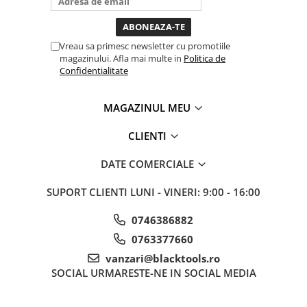
toata ziua ,ce...
Sistem Vibro-Power
Sisteme de ridicare si sustinere
Vreau sa primesc newsletter cu promotiile
magazinului. Afla mai multe in
Politica de
Capre Auto
Confidentialitate
Cricuri Hidraulice
Surubelnite Si Biti
MAGAZINUL MEU
Truse de biti
Truse de surubelnite
CLIENTI
Vulcanizare
DATE COMERCIALE
Masini de dejantat roti
Masini de echilibrat roti
SUPORT CLIENTI
LUNI - VINERI: 9:00 - 16:00
Piese de schimb
0746386882
Scule Vulcanizare
0763377660
Truse de scule si accesorii
vanzari@blacktools.ro
Truse de scule
SOCIAL
URMARESTE-NE IN SOCIAL MEDIA
Truse si accesorii 1/2
Truse si Accesorii 1/4