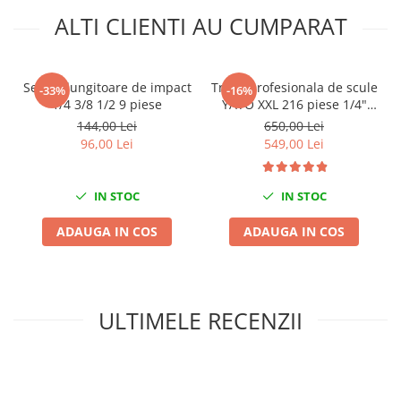
Mini
ALTI CLIENTI AU CUMPARAT
Nissan
Opel
Set prelungitoare de impact
Trusa profesionala de scule
Peugeot
-33%
-16%
1/4 3/8 1/2 9 piese
YATO XXL 216 piese 1/4"
Renault
3/8" 1/2"
144,00 Lei
650,00 Lei
Rover
96,00 Lei
549,00 Lei
Saab
Seat
IN STOC
IN STOC
Skoda
Suzuki
ADAUGA IN COS
ADAUGA IN COS
Universale
Volkswagen
Volvo
ULTIMELE RECENZII
Scule pentru tinichigerie
Scule Pneumatice
Accesorii Pneumatice
Alte scule pneumatice