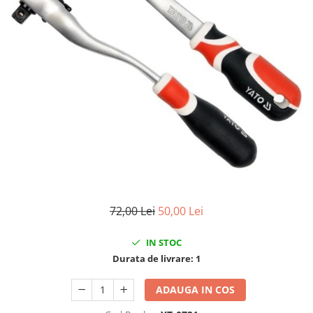
Clima/Aer conditionat
Cricuri cutie viteze
Dispozitive de sablat & accesorii
Dispozitive spalat piese
Dulapuri Bancuri Carucioare
Bancuri de lucru
Carucioare pentru marfa
Cutii pentru scule
Dulapuri echipate
Dulapuri pentru scule
Module scule
72,00 Lei
50,00 Lei
Echipamente De Sudura
IN STOC
Aparate taiere cu plasma
Durata de livrare:
1
Autogen
Invertoare Sudura
ADAUGA IN COS
Magneti fixare sudura