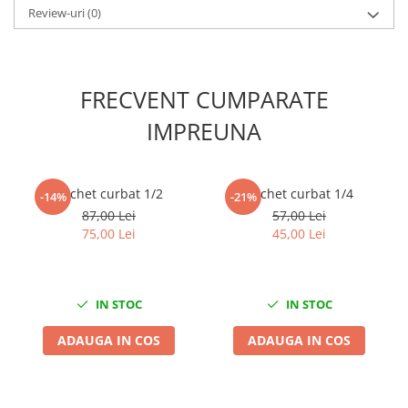
Review-uri
(0)
Slefuitoare electrice
Scule fixare distributie
Alfa romeo
FRECVENT CUMPARATE
Audi
Bmw
IMPREUNA
Chevrolet
Chrysler
Citroen
Clichet curbat 1/2
Clichet curbat 1/4
-14%
-21%
Dacia
87,00 Lei
57,00 Lei
75,00 Lei
45,00 Lei
Fiat
Ford
Jaguar
IN STOC
IN STOC
Jeep
Lancia
ADAUGA IN COS
ADAUGA IN COS
Land Rover
Mazda
Mercedes