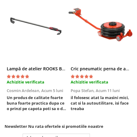
Chei cu clichet
Compresoare
Filtre Pneumatice
Furtune Aer Comprimat
Masini de gaurit si taiat
Pistoale de vopsit
Pistoale Pneumatice
Polizoare biax
Lampă de atelier ROOKS B2 HYBRID pentru capotă, 2000 lumeni, 5000 mAh
Cric pneumatic perna de aer cu inaltator 6T
Scule pentru nituit si capsat
Slefuitoare Pneumatice
Achizitie verificata
Achizitie verificata
A
Scule speciale
Cosmin Ardelean,
Acum 5 luni
Popa Stefan,
Acum 11 luni
F
Diagnoza si masurari
Un produs de calitate foarte
il folosesc atat la masini mici,
r
buna foarte practica dupa ce
cat si la autoutilitare, isi face
Injectoare
o prinzi pe capota poti sa o dai
treaba
Motor
mai in stanga sau in dreapta
unde ai nevoie lumina
Rulmenti,Bucsi si Extractoare
puternica si de la baterie care
Newsletter
Nu rata ofertele si promotiile noastre
Sistem directie
tine destul de mult dar daca o
bagi la priza nu mai ai treaba
Sistem franare