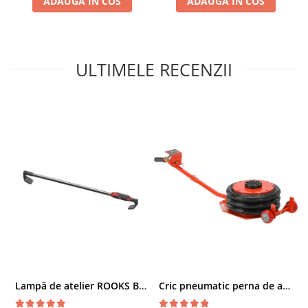
ADAUGA IN COS
ADAUGA IN COS
Chei cu clichet
Compresoare
Filtre Pneumatice
ULTIMELE RECENZII
Furtune Aer Comprimat
Masini de gaurit si taiat
Pistoale de vopsit
Pistoale Pneumatice
Polizoare biax
Scule pentru nituit si capsat
Slefuitoare Pneumatice
Scule speciale
Diagnoza si masurari
Injectoare
Motor
Rulmenti,Bucsi si Extractoare
Lampă de atelier ROOKS B2 HYBRID pentru capotă, 2000 lumeni, 5000 mAh
Cric pneumatic perna de aer cu inaltator 6T
Sistem directie
Sistem franare