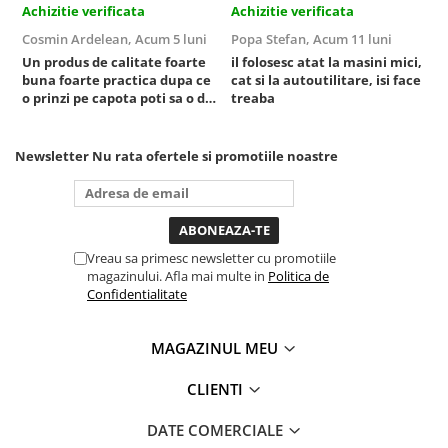
Achizitie verificata
Achizitie verificata
A
Sistem Vibro-Power
Cosmin Ardelean,
Acum 5 luni
Popa Stefan,
Acum 11 luni
F
Sisteme de ridicare si sustinere
Un produs de calitate foarte
il folosesc atat la masini mici,
r
buna foarte practica dupa ce
cat si la autoutilitare, isi face
Capre Auto
o prinzi pe capota poti sa o dai
treaba
Cricuri Hidraulice
mai in stanga sau in dreapta
unde ai nevoie lumina
Surubelnite Si Biti
puternica si de la baterie care
Newsletter
Nu rata ofertele si promotiile noastre
Truse de biti
tine destul de mult dar daca o
bagi la priza nu mai ai treaba
Truse de surubelnite
toata ziua ,ce...
Vulcanizare
Masini de dejantat roti
Vreau sa primesc newsletter cu promotiile
magazinului. Afla mai multe in
Politica de
Masini de echilibrat roti
Confidentialitate
Piese de schimb
Scule Vulcanizare
MAGAZINUL MEU
Truse de scule si accesorii
Truse de scule
CLIENTI
Truse si accesorii 1/2
DATE COMERCIALE
Truse si Accesorii 1/4