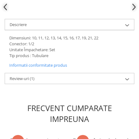
Slefuitoare electrice
Scule fixare distributie
Descriere
Alfa romeo
Audi
Dimensiuni: 10, 11, 12, 13, 14, 15, 16, 17, 19, 21, 22
Bmw
Conector: 1/2
Chevrolet
Unitate Împachetare: Set
Tip produs : Tubulare
Chrysler
Citroen
Informatii conformitate produs
Dacia
Review-uri
(1)
Fiat
Ford
Jaguar
Jeep
FRECVENT CUMPARATE
Lancia
IMPREUNA
Land Rover
Mazda
Mercedes