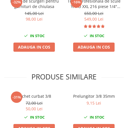
Tester de scurgeri pentru
Trusa profesionala de scule
-32%
-16%
Mini
garnituri de chiulasa
YATO XXL 216 piese 1/4"
3/8" 1/2"
145,00 Lei
650,00 Lei
Nissan
98,00 Lei
549,00 Lei
Opel
Peugeot
IN STOC
IN STOC
Renault
Rover
ADAUGA IN COS
ADAUGA IN COS
Saab
Seat
Skoda
Suzuki
PRODUSE SIMILARE
Universale
Volkswagen
Volvo
Clichet curbat 3/8
Prelungitor 3/8 35mm
-31%
Scule pentru tinichigerie
72,00 Lei
9,15 Lei
50,00 Lei
Scule Pneumatice
IN STOC
IN STOC
Accesorii Pneumatice
Alte scule pneumatice