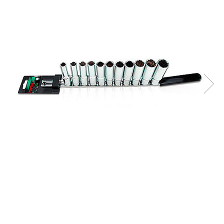
Clima/Aer conditionat
Cricuri cutie viteze
Dispozitive de sablat & accesorii
Dispozitive spalat piese
Dulapuri Bancuri Carucioare
Bancuri de lucru
Carucioare pentru marfa
Cutii pentru scule
Dulapuri echipate
Dulapuri pentru scule
Module scule
Echipamente De Sudura
Aparate taiere cu plasma
Autogen
Invertoare Sudura
Magneti fixare sudura