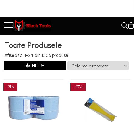
Toate Produsele
Scule Service Auto
Chei Si Truse De Chei
Toate Produsele
Chei combinate
Afiseaza:
1-
24
din
1506
produse
Chei Combinate Cu Clichet
Chei Cotite
FILTRE
Chei speciale
Clesti Si Seturi De Clesti
-31%
-47%
Clesti autoblocanti
Clesti pentru sertizat
Clesti pentru sigurante
Clesti reglabili pentru tevi
Clesti service auto
Clesti universali