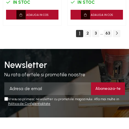
IN STOC
IN STOC
ADAUGA IN COS
ADAUGA IN COS
1
2
3
63
...
Newsletter
Nu rata ofertele si promotiile noastre
Vreau sa primesc newsletter cu promotiile magazinului. Afla mai multe in
Politica de Confidentialitate