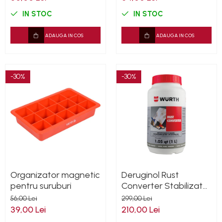
IN STOC
IN STOC
ADAUGA IN COS
ADAUGA IN COS
-30%
-30%
Organizator magnetic
Deruginol Rust
pentru suruburi
Converter Stabilizator
de rugina Wurth 1L
56,00 Lei
299,00 Lei
39,00 Lei
210,00 Lei