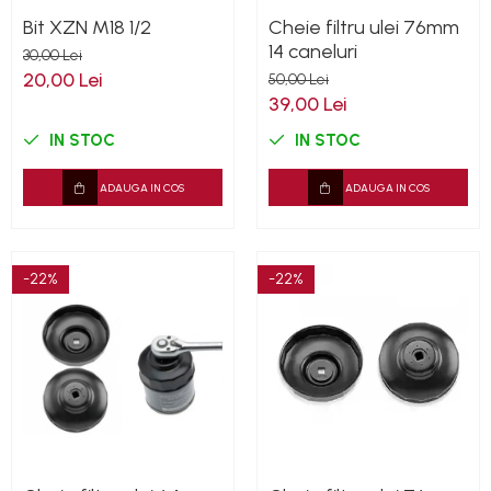
Scule Pneumatice
Bit XZN M18 1/2
Cheie filtru ulei 76mm
Accesorii Pneumatice
14 caneluri
30,00 Lei
Alte scule pneumatice
20,00 Lei
50,00 Lei
Chei cu clichet
39,00 Lei
Compresoare
IN STOC
IN STOC
Filtre Pneumatice
Furtune Aer Comprimat
ADAUGA IN COS
ADAUGA IN COS
Masini de gaurit si taiat
Pistoale de vopsit
Pistoale Pneumatice
-22%
-22%
Polizoare biax
Scule pentru nituit si capsat
Slefuitoare Pneumatice
Scule speciale
Diagnoza si masurari
Injectoare
Motor