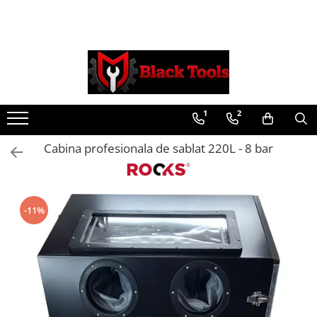
Toate Produsele
Scule Service Auto
Chei Si Truse De Chei
1
2
Chei combinate
Chei Combinate Cu Clichet
Cabina profesionala de sablat 220L - 8 bar
Chei Cotite
Chei speciale
Clesti Si Seturi De Clesti
-11%
Clesti autoblocanti
Clesti pentru sertizat
Clesti pentru sigurante
Clesti reglabili pentru tevi
Clesti service auto
Clesti universali