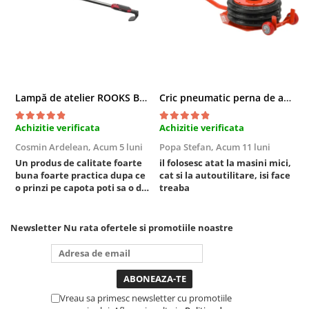
Truse si Accesorii 3/4
Truse si Accesorii 3/8
Truse si acesorii de impact
Accesorii de impact 1"
Lampă de atelier ROOKS B2 HYBRID pentru capotă, 2000 lumeni, 5000 mAh
Cric pneumatic perna de aer cu inaltator 6T
Accesorii de impact 1/2
Accesorii de impact 3/4
Achizitie verificata
Achizitie verificata
A
Truse de adaptoare
Cosmin Ardelean,
Acum 5 luni
Popa Stefan,
Acum 11 luni
F
Truse de biti de impact
Un produs de calitate foarte
il folosesc atat la masini mici,
r
Tubulare de impact 1"
buna foarte practica dupa ce
cat si la autoutilitare, isi face
o prinzi pe capota poti sa o dai
treaba
Tubulare de impact 1/2
mai in stanga sau in dreapta
Tubulare de impact 3/4
unde ai nevoie lumina
puternica si de la baterie care
Tubulare 1/2
Newsletter
Nu rata ofertele si promotiile noastre
tine destul de mult dar daca o
Tubulare 1/2 bihexagonale
bagi la priza nu mai ai treaba
toata ziua ,ce...
Tubulare 1/2 hexagonale
Tubulare 1/4
Vreau sa primesc newsletter cu promotiile
Tubulare 3/4