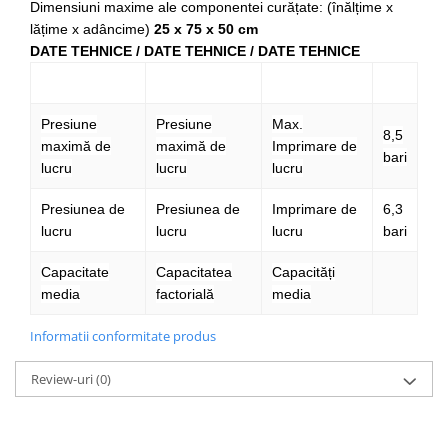
Dimensiuni maxime ale componentei curățate: (înălțime x
Mini
lățime x adâncime)
25 x 75 x 50 cm
Nissan
DATE TEHNICE / DATE TEHNICE / DATE TEHNICE
Opel
Peugeot
Presiune
Presiune
Max.
Renault
8,5
maximă de
maximă de
Imprimare de
Rover
bari
lucru
lucru
lucru
Saab
Seat
Presiunea de
Presiunea de
Imprimare de
6,3
Skoda
lucru
lucru
lucru
bari
Suzuki
Capacitate
Capacitatea
Capacități
Universale
media
factorială
media
Volkswagen
Volvo
Informatii conformitate produs
Scule pentru tinichigerie
Review-uri
(0)
Scule Pneumatice
Accesorii Pneumatice
Alte scule pneumatice