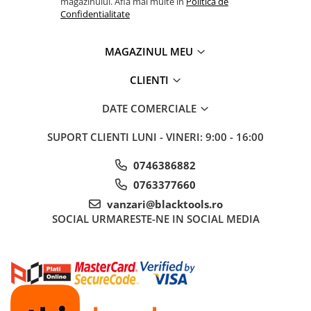
magazinului. Afla mai multe in
Politica de
Confidentialitate
Tubulare 3/8
Consumabile Si Accesorii
MAGAZINUL MEU
Accesorii auto
Clipsuri si cleme auto
CLIENTI
Consumabile Service
DATE COMERCIALE
Chimice Auto
SUPORT CLIENTI
LUNI - VINERI: 9:00 - 16:00
Detailing Auto
Echipamente De Protectie
0746386882
Elevatoare
0763377660
LICHIDARE DE STOC
vanzari@blacktools.ro
Pachete avantajoase
SOCIAL
URMARESTE-NE IN SOCIAL MEDIA