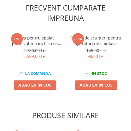
FRECVENT CUMPARATE
Chei cu clichet
Compresoare
IMPREUNA
Filtre Pneumatice
Furtune Aer Comprimat
Cuva pentru spalat
Tester de scurgeri pentru
Masini de gaurit si taiat
-7%
-32%
piese,cabina inchisa cu
garnituri de chiulasa
Pistoale de vopsit
incalzire 8 Bari 14L
2.780,00 Lei
145,00 Lei
Pistoale Pneumatice
2.589,00 Lei
98,00 Lei
Polizoare biax
Scule pentru nituit si capsat
LA COMANDA
IN STOC
Slefuitoare Pneumatice
Scule speciale
ADAUGA IN COS
ADAUGA IN COS
Diagnoza si masurari
Injectoare
Motor
PRODUSE SIMILARE
Rulmenti,Bucsi si Extractoare
Sistem directie
Sistem franare