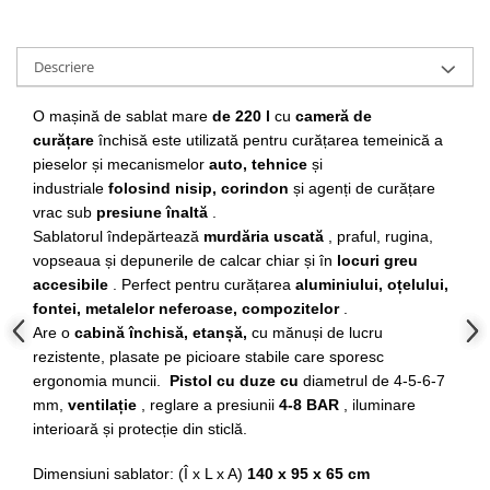
Slefuitoare electrice
Scule fixare distributie
Descriere
Alfa romeo
Audi
O mașină de sablat mare
de 220 l
cu
cameră de
curățare
închisă este utilizată pentru curățarea temeinică a
Bmw
pieselor și mecanismelor
auto, tehnice
și
Chevrolet
industriale
folosind nisip, corindon
și agenți de curățare
Chrysler
vrac sub
presiune înaltă
.
Citroen
Sablatorul îndepărtează
murdăria uscată
, praful, rugina,
Dacia
vopseaua și depunerile de calcar chiar și în
locuri greu
accesibile
. Perfect pentru curățarea
aluminiului, oțelului,
Fiat
fontei, metalelor neferoase, compozitelor
.
Ford
Are o
cabină închisă, etanșă,
cu mănuși de lucru
Jaguar
rezistente, plasate pe picioare stabile care sporesc
Jeep
ergonomia muncii.
Pistol cu ​​duze cu
diametrul de 4-5-6-7
Lancia
mm,
ventilație
, reglare a presiunii
4-8 BAR
, iluminare
Land Rover
interioară și protecție din sticlă.
Mazda
Dimensiuni sablator: (Î x L x A)
140 x 95 x 65 cm
Mercedes