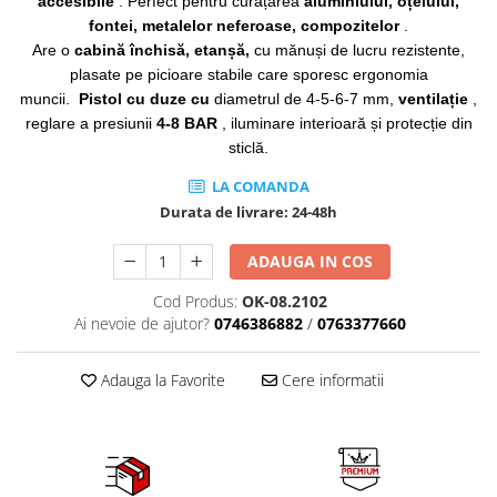
accesibile
. Perfect pentru curățarea
aluminiului, oțelului,
Mig-Mag
fontei, metalelor neferoase, compozitelor
.
Sudura In Puncte
Are o
cabină închisă, etanșă,
cu mănuși de lucru rezistente,
Tig-Wig
plasate pe picioare stabile care sporesc ergonomia
Pompe si Cilindri Hidraulici
muncii.
Pistol cu ​​duze cu
diametrul de 4-5-6-7 mm,
ventilație
,
reglare a presiunii
4-8 BAR
, iluminare interioară și protecție din
Prese pentru arcuri
sticlă.
Redresoare,Roboti Pornire,Cabluri
Curent
LA COMANDA
Durata de livrare:
24-48h
Schimb ulei
Accesorii schimb ulei
ADAUGA IN COS
Chei buson baie ulei
Cod Produs:
OK-08.2102
Chei filtru ulei
Ai nevoie de ajutor?
0746386882
/
0763377660
Recuperatoare de ulei
Scule Ajutatoare
Adauga la Favorite
Cere informatii
Scule De Mana si Unelte
Aparate de nituit si capsat
Burghie
Capsatoare tapiterie