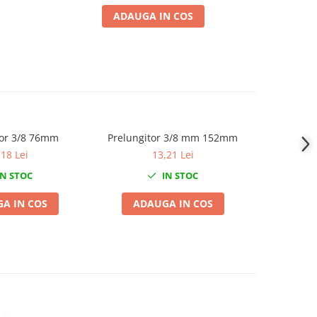
ADAUGA IN COS
tor 3/8 76mm
Prelungitor 3/8 mm 152mm
Articul
,18 Lei
13,21 Lei
N STOC
IN STOC
A IN COS
ADAUGA IN COS
ADA