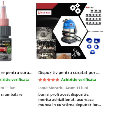
Pasta blocatoare pentru suruburi,rezistenta inalta
Dispozitiv pentru curatat porturi admisie si evacuare fara demontare cu coji de nuca si accesorii incluse
izitie verificata
Achizitie verificata
m 11 luni
Ionut Morariu,
Acum 11 luni
Marian Stat
 si ambalare
bun si profi acest dispozitiv,
un pachet ra
merita achizitionat, usureaza
foarte bun, 
munca in curatirea depunerilor
rezistent
de carbon in admisie