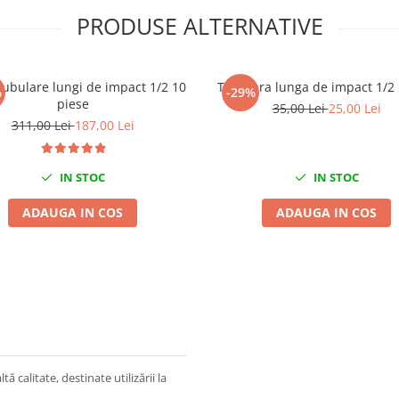
PRODUSE ALTERNATIVE
tubulare lungi de impact 1/2 10
Tubulara lunga de impact 1/
%
-29%
piese
35,00 Lei
25,00 Lei
311,00 Lei
187,00 Lei
IN STOC
IN STOC
ADAUGA IN COS
ADAUGA IN COS
 calitate, destinate utilizării la