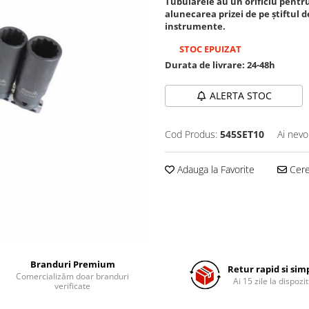
Tubularele au un orificiu pentru
alunecarea prizei de pe știftul d
instrumente.
STOC EPUIZAT
Durata de livrare:
24-48h
ALERTA STOC
Cod Produs:
545SET10
Ai nevo
Adauga la Favorite
Cere 
Branduri Premium
Retur rapid si sim
Comercializăm doar branduri
Ai 15 zile la dispozit
verificate