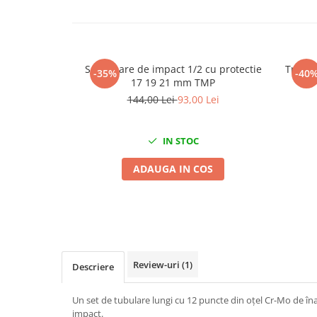
Mig-Mag
Sudura In Puncte
Tig-Wig
Pompe si Cilindri Hidraulici
Set tubare de impact 1/2 cu protectie
Trusa 
-35%
-40
Prese pentru arcuri
17 19 21 mm TMP
144,00 Lei
93,00 Lei
Redresoare,Roboti Pornire,Cabluri
Curent
Schimb ulei
IN STOC
Accesorii schimb ulei
ADAUGA IN COS
Chei buson baie ulei
Chei filtru ulei
Recuperatoare de ulei
Scule Ajutatoare
Scule De Mana si Unelte
Review-uri
(1)
Descriere
Aparate de nituit si capsat
Burghie
Un set de tubulare lungi cu 12 puncte din oțel Cr-Mo de înaltă
impact.
Capsatoare tapiterie