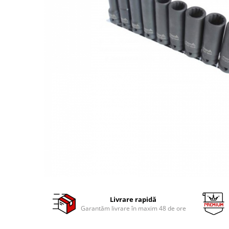
Clima/Aer conditionat
Cricuri cutie viteze
Dispozitive de sablat & accesorii
Dispozitive spalat piese
Dulapuri Bancuri Carucioare
Bancuri de lucru
Carucioare pentru marfa
Cutii pentru scule
Dulapuri echipate
Dulapuri pentru scule
Module scule
Echipamente De Sudura
Aparate taiere cu plasma
Autogen
Livrare rapidă
Invertoare Sudura
Garantăm livrare în maxim 48 de ore
Magneti fixare sudura