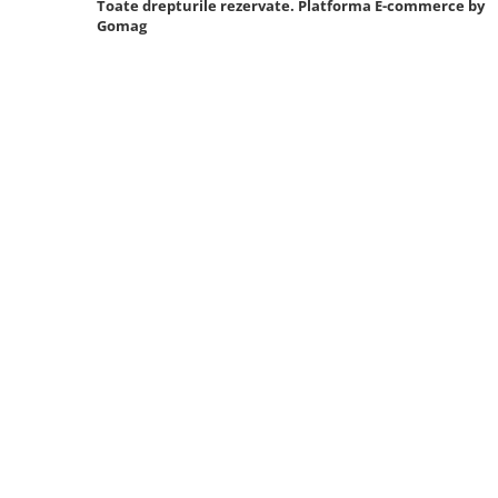
Toate drepturile rezervate.
Platforma E-commerce by
Gomag
Sistem Vibro-Power
Sisteme de ridicare si sustinere
Capre Auto
Cricuri Hidraulice
Surubelnite Si Biti
Truse de biti
Truse de surubelnite
Vulcanizare
Masini de dejantat roti
Masini de echilibrat roti
Piese de schimb
Scule Vulcanizare
Truse de scule si accesorii
Truse de scule
Truse si accesorii 1/2
Truse si Accesorii 1/4