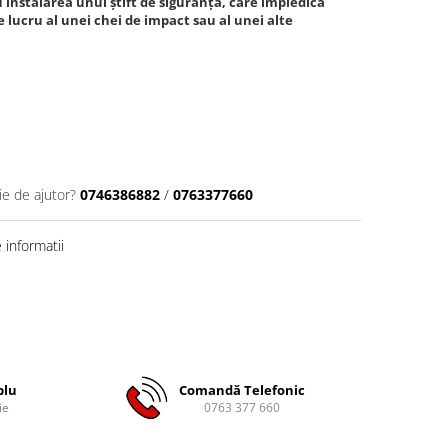
 instalarea unui știft de siguranță, care împiedică
e lucru al unei chei de impact sau al unei alte
ie de ajutor?
0746386882
/
0763377660
informatii
plu
Comandă Telefonic
ie
0763 377 660