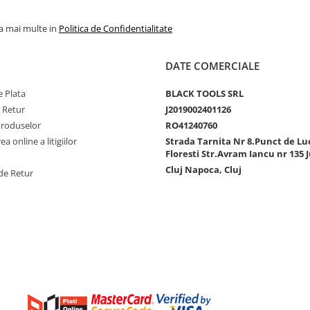
la mai multe in
Politica de Confidentialitate
DATE COMERCIALE
 Plata
BLACK TOOLS SRL
e Retur
J2019002401126
Produselor
RO41240760
a online a litigiilor
Strada Tarnita Nr 8.Punct de Lu
Floresti Str.Avram Iancu nr 135 J
Cluj Napoca, Cluj
de Retur