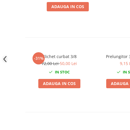
Slefuitoare electrice
ADAUGA IN COS
Scule fixare distributie
Alfa romeo
Audi
Bmw
Chevrolet
Chrysler
Clichet curbat 3/8
Prelungitor
-31%
Citroen
72,00 Lei
50,00 Lei
9,15 
Dacia
IN STOC
IN 
Fiat
Ford
ADAUGA IN COS
ADAUGA 
Jaguar
Jeep
Lancia
Land Rover
Mazda
Mercedes