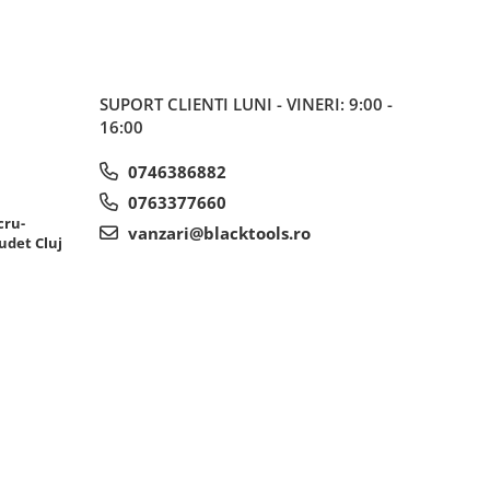
SUPORT CLIENTI
LUNI - VINERI: 9:00 -
16:00
0746386882
0763377660
cru-
vanzari@blacktools.ro
udet Cluj