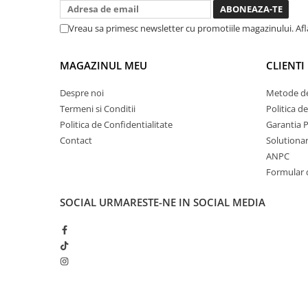
treaba toata ziua ,ce...
Chei cu clichet
Vreau sa primesc newsletter cu promotiile magazinului. Af
Compresoare
Filtre Pneumatice
MAGAZINUL MEU
CLIENTI
Furtune Aer Comprimat
Masini de gaurit si taiat
Despre noi
Metode de
Pistoale de vopsit
Termeni si Conditii
Politica d
Pistoale Pneumatice
Politica de Confidentialitate
Garantia 
Contact
Solutionare
Polizoare biax
ANPC
Scule pentru nituit si capsat
Formular 
Slefuitoare Pneumatice
Scule speciale
SOCIAL
URMARESTE-NE IN SOCIAL MEDIA
Diagnoza si masurari
Injectoare
Motor
Rulmenti,Bucsi si Extractoare
Sistem directie
Sistem franare