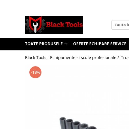
Toate Produsele
Scule Service Auto
Chei Si Truse De Chei
TOATE PRODUSELE
OFERTE ECHIPARE SERVICE
Chei combinate
Chei Combinate Cu Clichet
Black Tools - Echipamente si scule profesionale /
Trus
Chei Cotite
Chei speciale
-18%
Clesti Si Seturi De Clesti
Clesti autoblocanti
Clesti pentru sertizat
Clesti pentru sigurante
Clesti reglabili pentru tevi
Clesti service auto
Clesti universali