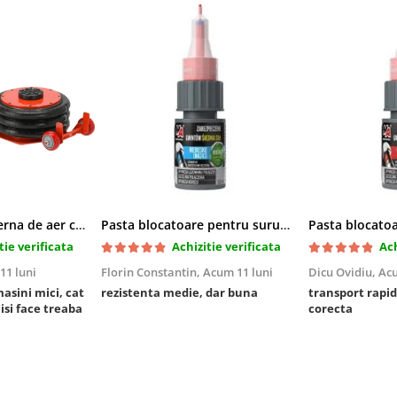
Cric pneumatic perna de aer cu inaltator 6T
Pasta blocatoare pentru suruburi,rezistenta medie
tie verificata
Achizitie verificata
Ach
11 luni
Florin Constantin,
Acum 11 luni
Dicu Ovidiu,
Acu
masini mici, cat
rezistenta medie, dar buna
transport rapid
 isi face treaba
corecta