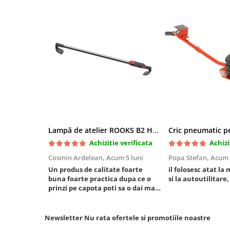
Mini
Nissan
Opel
Peugeot
Renault
Rover
Saab
Seat
Skoda
Lampă de atelier ROOKS B2 HYBRID pentru capotă, 2000 lumeni, 5000 mAh
Suzuki
Achizitie verificata
Achizi
Universale
Volkswagen
Cosmin Ardelean,
Acum 5 luni
Popa Stefan,
Acum 
Un produs de calitate foarte
il folosesc atat la 
Volvo
buna foarte practica dupa ce o
si la autoutilitare,
Scule pentru tinichigerie
prinzi pe capota poti sa o dai mai
in stanga sau in dreapta unde ai
Scule Pneumatice
nevoie lumina puternica si de la
baterie care tine destul de mult
Accesorii Pneumatice
Newsletter
Nu rata ofertele si promotiile noastre
dar daca o bagi la priza nu mai ai
Alte scule pneumatice