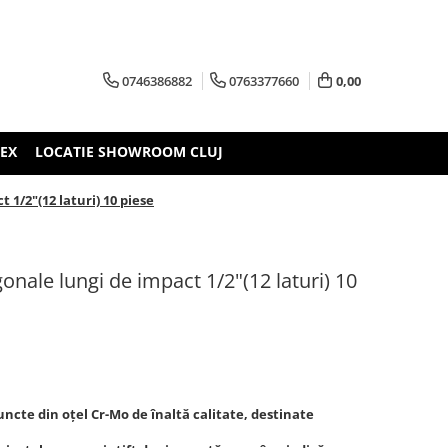
0746386882
0763377660
0,00
TEX
LOCATIE SHOWROOM CLUJ
1/2"(12 laturi) 10 piese
onale lungi de impact 1/2"(12 laturi) 10
uncte din oțel Cr-Mo de înaltă calitate, destinate