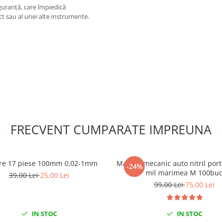
iguranță, care împiedică
ct sau al unei alte instrumente.
FRECVENT CUMPARATE IMPREUNA
ere 17 piese 100mm 0,02-1mm
Manusi mecanic auto nitril port
-24%
mil marimea M 100bu
39,00 Lei
25,00 Lei
99,00 Lei
75,00 Lei
IN STOC
IN STOC