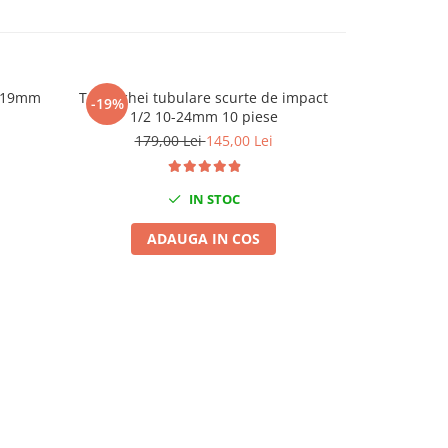
2 19mm
Trusa chei tubulare scurte de impact
Tubulara lu
-19%
-29%
1/2 10-24mm 10 piese
35
179,00 Lei
145,00 Lei
IN STOC
ADAUGA IN COS
A