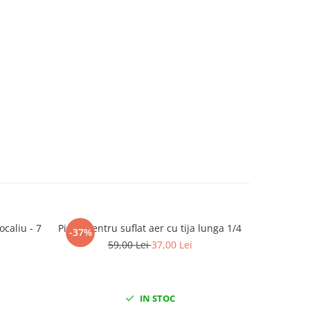
ocaliu - 7
Pistol pentru suflat aer cu tija lunga 1/4
Trusa de b
-37%
-16%
c
59,00 Lei
37,00 Lei
1
IN STOC