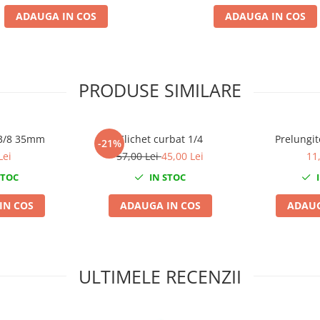
ADAUGA IN COS
ADAUGA IN COS
PRODUSE SIMILARE
 3/8 35mm
Clichet curbat 1/4
Prelungi
-21%
Lei
57,00 Lei
45,00 Lei
11
STOC
IN STOC
I
IN COS
ADAUGA IN COS
ADAUG
ULTIMELE RECENZII