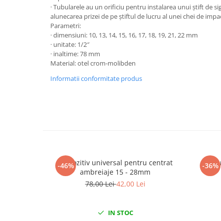
· Tubularele au un orificiu pentru instalarea unui știft de s
Chei de Forta
alunecarea prizei de pe știftul de lucru al unei chei de impa
Chei Dinamometrice
Parametri:
· dimensiuni: 10, 13, 14, 15, 16, 17, 18, 19, 21, 22 mm
Ciocane Dalti si Dornuri
· unitate: 1/2″
Gresoare
· inaltime: 78 mm
Reparat Filete
Material: otel crom-molibden
Scule Electrice
Informatii conformitate produs
Aeroterme si Incalzitoare
Aparate de spalat cu presiune
Aspiratoare industriale
Lampi si Lanterne
Masini de insurubat si gaurit
Masini de polishat
Dispozitiv universal pentru centrat
Set l
-46%
-36%
Pistoale aer cald
ambreiaje 15 - 28mm
Pistoale de lipit
78,00 Lei
42,00 Lei
Pistoale electrice de impact
Polizoare unghiulare
IN STOC
Rindele