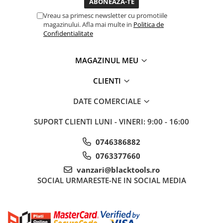
Sisteme de ridicare si sustinere
Vreau sa primesc newsletter cu promotiile
magazinului. Afla mai multe in
Politica de
Capre Auto
Confidentialitate
Cricuri Hidraulice
Surubelnite Si Biti
MAGAZINUL MEU
Truse de biti
Truse de surubelnite
CLIENTI
Vulcanizare
DATE COMERCIALE
Masini de dejantat roti
Masini de echilibrat roti
SUPORT CLIENTI
LUNI - VINERI: 9:00 - 16:00
Piese de schimb
0746386882
Scule Vulcanizare
0763377660
vanzari@blacktools.ro
SOCIAL
URMARESTE-NE IN SOCIAL MEDIA