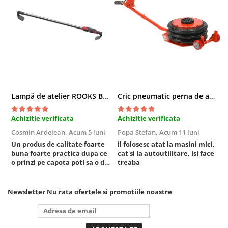
Compresoare
Filtre Pneumatice
Furtune Aer Comprimat
Masini de gaurit si taiat
Pistoale de vopsit
Pistoale Pneumatice
Polizoare biax
Lampă de atelier ROOKS B2 HYBRID pentru capotă, 2000 lumeni, 5000 mAh
Cric pneumatic perna de aer cu inaltator 6T
Scule pentru nituit si capsat
Slefuitoare Pneumatice
Achizitie verificata
Achizitie verificata
A
Scule speciale
Cosmin Ardelean,
Acum 5 luni
Popa Stefan,
Acum 11 luni
F
Diagnoza si masurari
Un produs de calitate foarte
il folosesc atat la masini mici,
r
buna foarte practica dupa ce
cat si la autoutilitare, isi face
Injectoare
o prinzi pe capota poti sa o dai
treaba
Motor
mai in stanga sau in dreapta
unde ai nevoie lumina
Rulmenti,Bucsi si Extractoare
puternica si de la baterie care
Newsletter
Nu rata ofertele si promotiile noastre
Sistem directie
tine destul de mult dar daca o
bagi la priza nu mai ai treaba
Sistem franare
toata ziua ,ce...
Sistem Vibro-Power