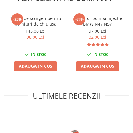
Nissan
Opel
Tester de scurgeri pentru
Extractor pompa injectie
Peugeot
-32%
-67%
garnituri de chiulasa
BMW N47 N57
Renault
145,00 Lei
97,00 Lei
Rover
98,00 Lei
32,00 Lei
Saab
Seat
IN STOC
IN STOC
Skoda
Suzuki
ADAUGA IN COS
ADAUGA IN COS
Universale
Volkswagen
Volvo
ULTIMELE RECENZII
Scule pentru tinichigerie
Scule Pneumatice
Accesorii Pneumatice
Alte scule pneumatice
Chei cu clichet