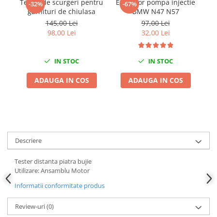
Tester de scurgeri pentru
Extractor pompa injectie
Se
-32%
-67%
Chei Dinamometrice
garnituri de chiulasa
BMW N47 N57
Ciocane Dalti si Dornuri
145,00 Lei
97,00 Lei
Gresoare
98,00 Lei
32,00 Lei
Reparat Filete
Scule Electrice
IN STOC
IN STOC
Aeroterme si Incalzitoare
ADAUGA IN COS
ADAUGA IN COS
Aparate de spalat cu presiune
Aspiratoare industriale
Lampi si Lanterne
Masini de insurubat si gaurit
Masini de polishat
Descriere
Pistoale aer cald
Pistoale de lipit
Tester distanta piatra bujie
Utilizare: Ansamblu Motor
Pistoale electrice de impact
Polizoare unghiulare
Informatii conformitate produs
Rindele
Review-uri
(0)
Slefuitoare electrice