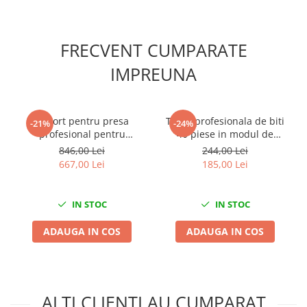
Scule fixare distributie
Alfa romeo
FRECVENT CUMPARATE
Audi
Bmw
IMPREUNA
Chevrolet
Chrysler
Citroen
Suport pentru presa
Trusa profesionala de biti
-21%
-24%
profesional pentru
40 piese in modul de
Dacia
asamblarea și
spuma
846,00 Lei
244,00 Lei
Fiat
dezasamblarea butucilor,
667,00 Lei
185,00 Lei
Ford
rulmenților și silent
blocurilor
Jaguar
IN STOC
IN STOC
Jeep
Lancia
ADAUGA IN COS
ADAUGA IN COS
Land Rover
Mazda
Mercedes
ALTI CLIENTI AU CUMPARAT
Mini