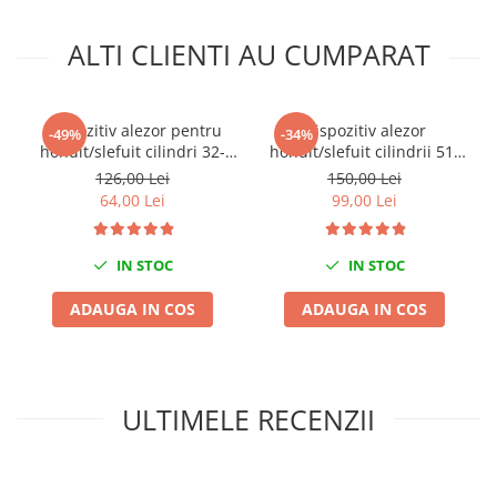
Mini
ALTI CLIENTI AU CUMPARAT
Nissan
Opel
Peugeot
Dispozitiv alezor pentru
Dispozitiv alezor
-49%
-34%
Renault
honuit/slefuit cilindri 32-
honuit/slefuit cilindrii 51-
Rover
89mm
177mm
126,00 Lei
150,00 Lei
Saab
64,00 Lei
99,00 Lei
Seat
Skoda
IN STOC
IN STOC
Suzuki
ADAUGA IN COS
ADAUGA IN COS
Universale
Volkswagen
Volvo
Scule pentru tinichigerie
ULTIMELE RECENZII
Scule Pneumatice
Accesorii Pneumatice
Alte scule pneumatice