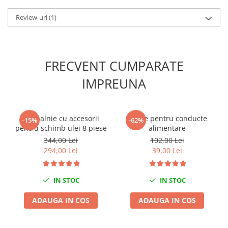
Slefuitoare electrice
Review-uri
(1)
Scule fixare distributie
Alfa romeo
Audi
FRECVENT CUMPARATE
Bmw
IMPREUNA
Chevrolet
Chrysler
Citroen
Set palnie cu accesorii
Cleste pentru conducte
Dacia
-15%
-62%
pentru schimb ulei 8 piese
alimentare
Fiat
344,00 Lei
102,00 Lei
Ford
294,00 Lei
39,00 Lei
Jaguar
Jeep
IN STOC
IN STOC
Lancia
Land Rover
ADAUGA IN COS
ADAUGA IN COS
Mazda
Mercedes