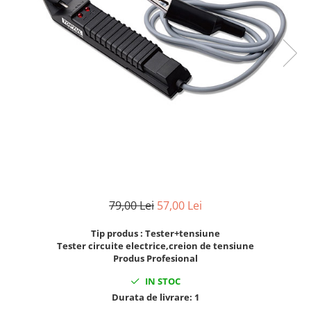
Clima/Aer conditionat
Cricuri cutie viteze
Dispozitive de sablat & accesorii
Dispozitive spalat piese
Dulapuri Bancuri Carucioare
Bancuri de lucru
Carucioare pentru marfa
Cutii pentru scule
Dulapuri echipate
Dulapuri pentru scule
Module scule
79,00 Lei
57,00 Lei
Echipamente De Sudura
Tip produs : Tester+tensiune
Aparate taiere cu plasma
Tester circuite electrice,creion de tensiune
Produs Profesional
Autogen
Invertoare Sudura
IN STOC
Magneti fixare sudura
Durata de livrare:
1