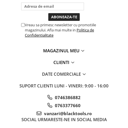
bagi la priza nu mai ai treaba
Sistem Vibro-Power
toata ziua ,ce...
Sisteme de ridicare si sustinere
Capre Auto
Vreau sa primesc newsletter cu promotiile
magazinului. Afla mai multe in
Politica de
Cricuri Hidraulice
Confidentialitate
Surubelnite Si Biti
Truse de biti
MAGAZINUL MEU
Truse de surubelnite
CLIENTI
Vulcanizare
Masini de dejantat roti
DATE COMERCIALE
Masini de echilibrat roti
SUPORT CLIENTI
LUNI - VINERI: 9:00 - 16:00
Piese de schimb
Scule Vulcanizare
0746386882
Truse de scule si accesorii
0763377660
Truse de scule
vanzari@blacktools.ro
Truse si accesorii 1/2
SOCIAL
URMARESTE-NE IN SOCIAL MEDIA
Truse si Accesorii 1/4