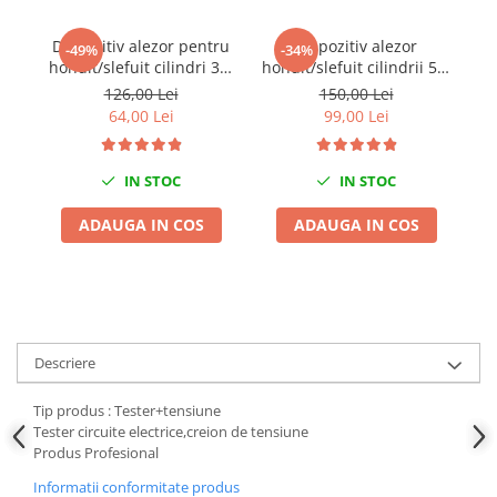
Chei de Forta
Dispozitiv alezor pentru
Dispozitiv alezor
S
-49%
-34%
Chei Dinamometrice
honuit/slefuit cilindri 32-
honuit/slefuit cilindrii 51-
c
Ciocane Dalti si Dornuri
89mm
177mm
126,00 Lei
150,00 Lei
Gresoare
64,00 Lei
99,00 Lei
Reparat Filete
Scule Electrice
IN STOC
IN STOC
Aeroterme si Incalzitoare
ADAUGA IN COS
ADAUGA IN COS
Aparate de spalat cu presiune
Aspiratoare industriale
Lampi si Lanterne
Masini de insurubat si gaurit
Masini de polishat
Descriere
Pistoale aer cald
Pistoale de lipit
Tip produs : Tester+tensiune
Tester circuite electrice,creion de tensiune
Pistoale electrice de impact
Produs Profesional
Polizoare unghiulare
Informatii conformitate produs
Rindele