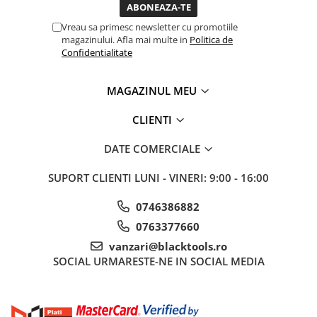
Sistem Vibro-Power
Vreau sa primesc newsletter cu promotiile
Sisteme de ridicare si sustinere
magazinului. Afla mai multe in
Politica de
Confidentialitate
Capre Auto
Cricuri Hidraulice
MAGAZINUL MEU
Surubelnite Si Biti
CLIENTI
Truse de biti
Truse de surubelnite
DATE COMERCIALE
Vulcanizare
SUPORT CLIENTI
LUNI - VINERI: 9:00 - 16:00
Masini de dejantat roti
Masini de echilibrat roti
0746386882
Piese de schimb
0763377660
Scule Vulcanizare
vanzari@blacktools.ro
Truse de scule si accesorii
SOCIAL
URMARESTE-NE IN SOCIAL MEDIA
Truse de scule
Truse si accesorii 1/2
Truse si Accesorii 1/4