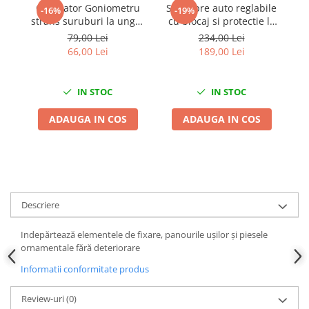
Calibrator Goniometru
Set capre auto reglabile
Di
-16%
-19%
Chei de Forta
strans suruburi la unghi
cu blocaj si protectie la
Chei Dinamometrice
in grade cu suport
prag 3T
79,00 Lei
234,00 Lei
magnetic
66,00 Lei
189,00 Lei
Ciocane Dalti si Dornuri
Gresoare
Reparat Filete
IN STOC
IN STOC
Scule Electrice
ADAUGA IN COS
ADAUGA IN COS
Aeroterme si Incalzitoare
Aparate de spalat cu presiune
Aspiratoare industriale
Lampi si Lanterne
Masini de insurubat si gaurit
Descriere
Masini de polishat
Pistoale aer cald
Indepărtează elementele de fixare, panourile ușilor și piesele
ornamentale fără deteriorare
Pistoale de lipit
Informatii conformitate produs
Pistoale electrice de impact
Polizoare unghiulare
Review-uri
(0)
Rindele