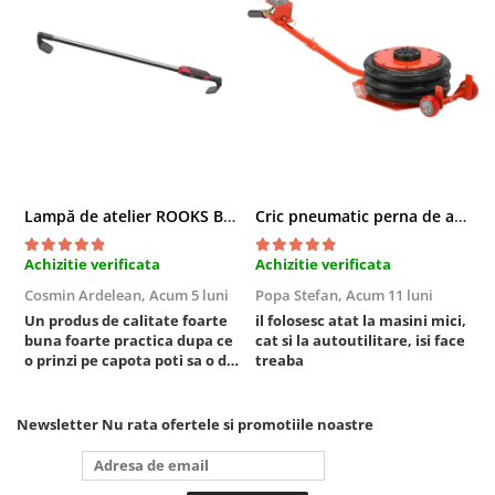
Chei cu clichet
Compresoare
Filtre Pneumatice
Furtune Aer Comprimat
Masini de gaurit si taiat
Pistoale de vopsit
Pistoale Pneumatice
Lampă de atelier ROOKS B2 HYBRID pentru capotă, 2000 lumeni, 5000 mAh
Cric pneumatic perna de aer cu inaltator 6T
Polizoare biax
Scule pentru nituit si capsat
Achizitie verificata
Achizitie verificata
A
Slefuitoare Pneumatice
Cosmin Ardelean,
Acum 5 luni
Popa Stefan,
Acum 11 luni
F
Scule speciale
Un produs de calitate foarte
il folosesc atat la masini mici,
r
buna foarte practica dupa ce
cat si la autoutilitare, isi face
Diagnoza si masurari
o prinzi pe capota poti sa o dai
treaba
Injectoare
mai in stanga sau in dreapta
unde ai nevoie lumina
Motor
puternica si de la baterie care
Newsletter
Nu rata ofertele si promotiile noastre
Rulmenti,Bucsi si Extractoare
tine destul de mult dar daca o
bagi la priza nu mai ai treaba
Sistem directie
toata ziua ,ce...
Sistem franare