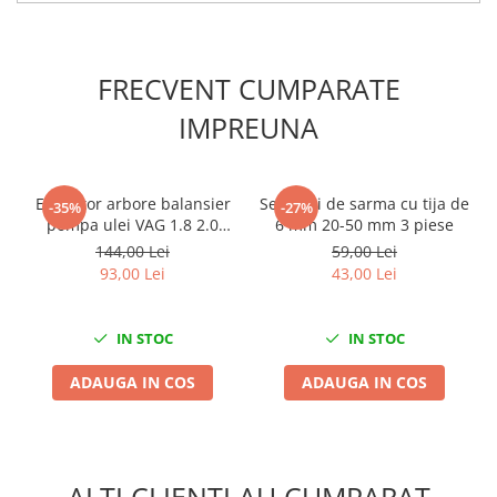
Slefuitoare electrice
Scule fixare distributie
FRECVENT CUMPARATE
Alfa romeo
Audi
IMPREUNA
Bmw
Chevrolet
Chrysler
Extractor arbore balansier
Set perii de sarma cu tija de
-35%
-27%
pompa ulei VAG 1.8 2.0
6 mm 20-50 mm 3 piese
Citroen
TSI/TFSI
144,00 Lei
59,00 Lei
Dacia
93,00 Lei
43,00 Lei
Fiat
Ford
IN STOC
IN STOC
Jaguar
Jeep
ADAUGA IN COS
ADAUGA IN COS
Lancia
Land Rover
Mazda
Mercedes