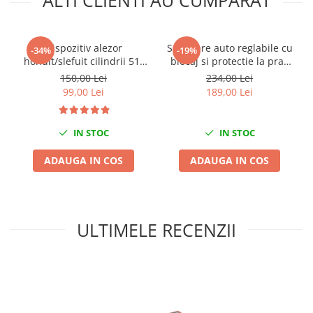
ALTI CLIENTI AU CUMPARAT
Mini
Nissan
Dispozitiv alezor
Set capre auto reglabile cu
-34%
-19%
Opel
honuit/slefuit cilindrii 51-
blocaj si protectie la prag
Peugeot
177mm
3T
150,00 Lei
234,00 Lei
Renault
99,00 Lei
189,00 Lei
Rover
Saab
IN STOC
IN STOC
Seat
Skoda
ADAUGA IN COS
ADAUGA IN COS
Suzuki
Universale
Volkswagen
ULTIMELE RECENZII
Volvo
Scule pentru tinichigerie
Scule Pneumatice
Accesorii Pneumatice
Alte scule pneumatice