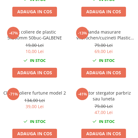
Clima/Aer conditionat
ADAUGA IN COS
ADAUGA IN COS
Cricuri cutie viteze
Dispozitive de sablat & accesorii
Dispozitive spalat piese
Set coliere de plastic
Banda masurare
-47%
-13%
5x300mm 50buc-GALBENE
vilbrochen/cuzineti Plastic
Dulapuri Bancuri Carucioare
Gauge
19,00 Lei
79,00 Lei
Bancuri de lucru
10,00 Lei
69,00 Lei
Carucioare pentru marfa
IN STOC
IN STOC
Cutii pentru scule
ADAUGA IN COS
ADAUGA IN COS
Dulapuri echipate
Dulapuri pentru scule
Module scule
Cleste coliere furtune model 2
Extractor stergator parbriz
-71%
-41%
Echipamente De Sudura
sau luneta
134,00 Lei
79,00 Lei
39,00 Lei
Aparate taiere cu plasma
47,00 Lei
Autogen
IN STOC
IN STOC
Invertoare Sudura
Magneti fixare sudura
ADAUGA IN COS
ADAUGA IN COS