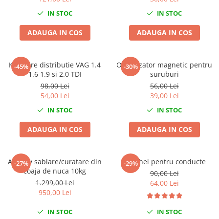
Mini
IN STOC
IN STOC
Nissan
ADAUGA IN COS
ADAUGA IN COS
Opel
Peugeot
Renault
Kit fixare distributie VAG 1.4
Organizator magnetic pentru
-45%
-30%
Rover
1.6 1.9 si 2.0 TDI
suruburi
98,00 Lei
56,00 Lei
Saab
54,00 Lei
39,00 Lei
Seat
IN STOC
IN STOC
Skoda
Suzuki
ADAUGA IN COS
ADAUGA IN COS
Universale
Volkswagen
Abraziv sablare/curatare din
Set chei pentru conducte
Volvo
-27%
-29%
coaja de nuca 10kg
90,00 Lei
Scule pentru tinichigerie
1.299,00 Lei
64,00 Lei
Scule Pneumatice
950,00 Lei
Accesorii Pneumatice
IN STOC
IN STOC
Alte scule pneumatice