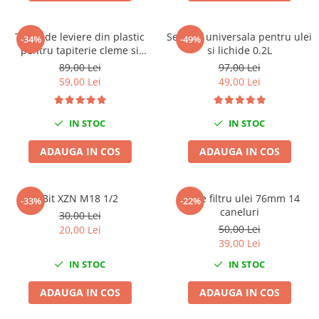
Mig-Mag
Sudura In Puncte
Trusa de leviere din plastic
Seringa universala pentru ulei
-34%
-49%
Tig-Wig
pentru tapiterie cleme si
si lichide 0.2L
Pompe si Cilindri Hidraulici
panouri auto 11 piese
89,00 Lei
97,00 Lei
Prese pentru arcuri
59,00 Lei
49,00 Lei
Redresoare,Roboti Pornire,Cabluri
Curent
IN STOC
IN STOC
Schimb ulei
ADAUGA IN COS
ADAUGA IN COS
Accesorii schimb ulei
Chei buson baie ulei
Bit XZN M18 1/2
Cheie filtru ulei 76mm 14
Chei filtru ulei
-33%
-22%
caneluri
30,00 Lei
Recuperatoare de ulei
50,00 Lei
20,00 Lei
Scule Ajutatoare
39,00 Lei
Scule De Mana si Unelte
IN STOC
IN STOC
Aparate de nituit si capsat
ADAUGA IN COS
ADAUGA IN COS
Burghie
Capsatoare tapiterie