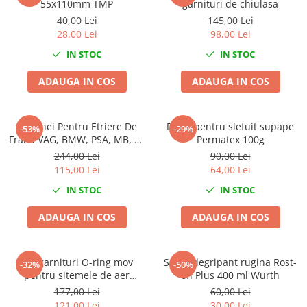
55x110mm TMP
garnituri de chiulasa
Slefuitoare electrice
40,00 Lei
145,00 Lei
Scule fixare distributie
28,00 Lei
98,00 Lei
Alfa romeo
IN STOC
IN STOC
Audi
ADAUGA IN COS
ADAUGA IN COS
Bmw
Chevrolet
Chrysler
Set Chei Pentru Etriere De
Pasta pentru slefuit supape
-53%
-29%
Frana VAG, BMW, PSA, MB, 11
Permatex 100g
Citroen
piese
244,00 Lei
90,00 Lei
Dacia
115,00 Lei
64,00 Lei
Fiat
IN STOC
IN STOC
Ford
Jaguar
ADAUGA IN COS
ADAUGA IN COS
Jeep
Lancia
Set garnituri O-ring mov
Spray degripant rugina Rost-
-32%
-50%
Land Rover
pentru sitemele de aer
off Plus 400 ml Wurth
Mazda
conditionat sau clima 265
177,00 Lei
60,00 Lei
piese
Mercedes
121,00 Lei
30,00 Lei