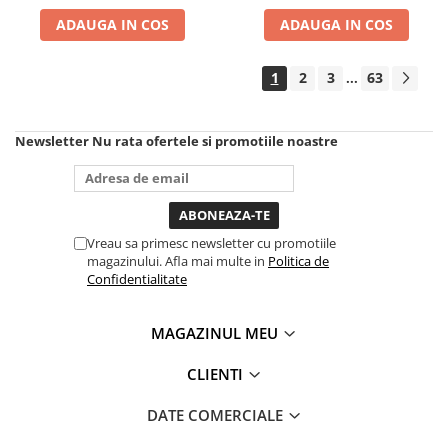
ADAUGA IN COS
ADAUGA IN COS
Chei cu clichet
Compresoare
Filtre Pneumatice
1
2
3
63
...
Furtune Aer Comprimat
Masini de gaurit si taiat
Newsletter
Nu rata ofertele si promotiile noastre
Pistoale de vopsit
Pistoale Pneumatice
Polizoare biax
Scule pentru nituit si capsat
Vreau sa primesc newsletter cu promotiile
Slefuitoare Pneumatice
magazinului. Afla mai multe in
Politica de
Confidentialitate
Scule speciale
Diagnoza si masurari
MAGAZINUL MEU
Injectoare
Motor
CLIENTI
Rulmenti,Bucsi si Extractoare
DATE COMERCIALE
Sistem directie
Sistem franare