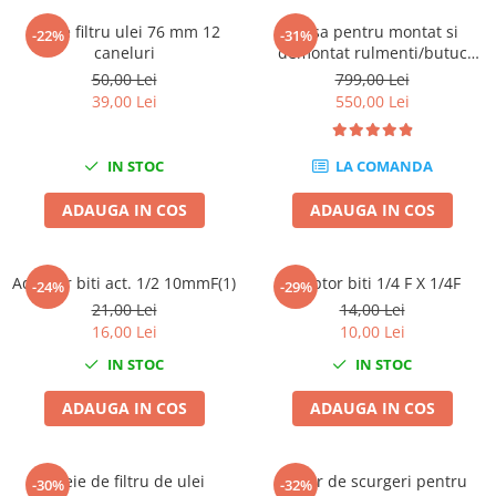
Chei de Forta
Cheie filtru ulei 76 mm 12
Trusa pentru montat si
-22%
-31%
caneluri
demontat rulmenti/butuc
Chei Dinamometrice
85mm VW
50,00 Lei
799,00 Lei
Ciocane Dalti si Dornuri
Touareg,Transporter T5
39,00 Lei
550,00 Lei
Gresoare
Reparat Filete
IN STOC
LA COMANDA
Scule Electrice
Aeroterme si Incalzitoare
ADAUGA IN COS
ADAUGA IN COS
Aparate de spalat cu presiune
Aspiratoare industriale
Adaptor biti act. 1/2 10mmF(1)
Adaptor biti 1/4 F X 1/4F
-24%
-29%
Lampi si Lanterne
21,00 Lei
14,00 Lei
Masini de insurubat si gaurit
16,00 Lei
10,00 Lei
Masini de polishat
IN STOC
IN STOC
Pistoale aer cald
Pistoale de lipit
ADAUGA IN COS
ADAUGA IN COS
Pistoale electrice de impact
Polizoare unghiulare
Cheie de filtru de ulei
Tester de scurgeri pentru
-30%
-32%
Rindele