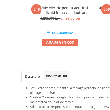
Mig-Mag
Sudura In Puncte
Dispozitiv electric pentru aerisit si
Dispozi
-24%
-30
inlocuit lichid frana cu adaptoare
Tig-Wig
3.285,00 Lei
2.499,00 Lei
Pompe si Cilindri Hidraulici
Prese pentru arcuri
LA COMANDA
Redresoare,Roboti Pornire,Cabluri
Curent
ADAUGA IN COS
Schimb ulei
Accesorii schimb ulei
Chei buson baie ulei
Chei filtru ulei
Recuperatoare de ulei
Review-uri
(0)
Descriere
Scule Ajutatoare
Setul este conceput pentru a retrage pistoanele cilindri
Scule De Mana si Unelte
plăcuțelor de frână.
Aparate de nituit si capsat
Contine 2 elemente reglabile cu 2 si 3 pini cu un diame
majoritatea tipurilor de masini
Burghie
Adaptorul cu trei pini este conceput pentru grupul VAG
Capsatoare tapiterie