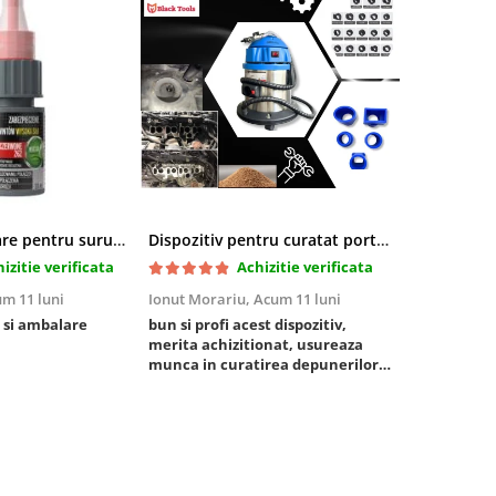
Pasta blocatoare pentru suruburi,rezistenta inalta
Dispozitiv pentru curatat porturi admisie si evacuare fara demontare cu coji de nuca si accesorii incluse
izitie verificata
Achizitie verificata
m 11 luni
Ionut Morariu,
Acum 11 luni
Marian Stat
 si ambalare
bun si profi acest dispozitiv,
un pachet ra
merita achizitionat, usureaza
foarte bun, 
munca in curatirea depunerilor
rezistent
de carbon in admisie