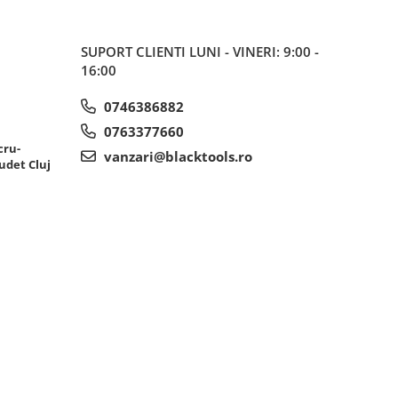
SUPORT CLIENTI
LUNI - VINERI: 9:00 -
16:00
0746386882
0763377660
cru-
vanzari@blacktools.ro
udet Cluj