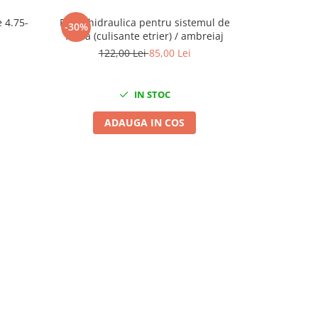
 4.75-
Pasta hidraulica pentru sistemul de
Cheie tubular
-30%
-27%
frana (culisante etrier) / ambreiaj
S6 S8 și 
Cayman 
122,00 Lei
85,00 Lei
78
IN STOC
ADAUGA IN COS
A