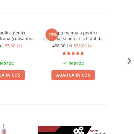
aulica pentru
Pompa manuala pentru
Parghie 
-23%
-23%
frana (culisante
schimbat si aerisit lichidul de
extragerea
 / ambreiaj
frana sau ambreiaj 3L
articulati
Lei
85,00 Lei
488,00 Lei
378,00 Lei
480,0
N STOC
IN STOC
A IN COS
ADAUGA IN COS
ADA