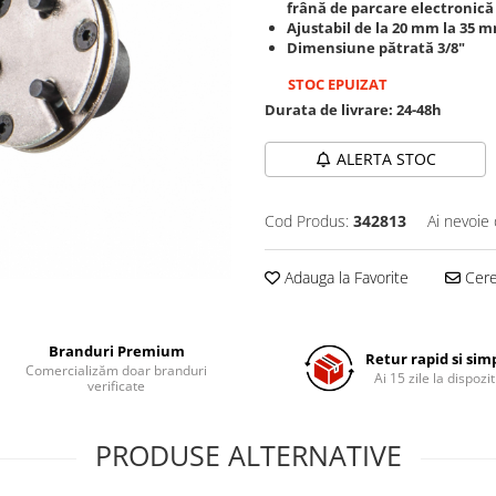
frână de parcare electronică
Ajustabil de la 20 mm la 35 
Dimensiune pătrată 3/8"
STOC EPUIZAT
Durata de livrare:
24-48h
ALERTA STOC
Cod Produs:
342813
Ai nevoie 
Adauga la Favorite
Cere 
Branduri Premium
Retur rapid si sim
Comercializăm doar branduri
Ai 15 zile la dispozit
verificate
PRODUSE ALTERNATIVE