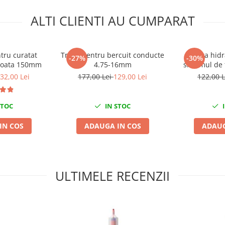
ALTI CLIENTI AU CUMPARAT
ntru curatat
Trusa pentru bercuit conducte
Pasta hidr
-27%
-30%
roata 150mm
4.75-16mm
sistemul de 
etrier)
32,00 Lei
177,00 Lei
129,00 Lei
122,00 
STOC
IN STOC
I
IN COS
ADAUGA IN COS
ADAUG
ULTIMELE RECENZII