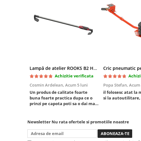
Mini
Nissan
Opel
Peugeot
Renault
Rover
Saab
Seat
Lampă de atelier ROOKS B2 HYBRID pentru capotă, 2000 lumeni, 5000 mAh
Skoda
Achizitie verificata
Achizi
Suzuki
Cosmin Ardelean,
Acum 5 luni
Popa Stefan,
Acum 
Universale
Un produs de calitate foarte
il folosesc atat la 
Volkswagen
buna foarte practica dupa ce o
si la autoutilitare,
prinzi pe capota poti sa o dai mai
Volvo
in stanga sau in dreapta unde ai
Scule pentru tinichigerie
nevoie lumina puternica si de la
baterie care tine destul de mult
Newsletter
Nu rata ofertele si promotiile noastre
Scule Pneumatice
dar daca o bagi la priza nu mai ai
treaba toata ziua ,ce...
Accesorii Pneumatice
Alte scule pneumatice