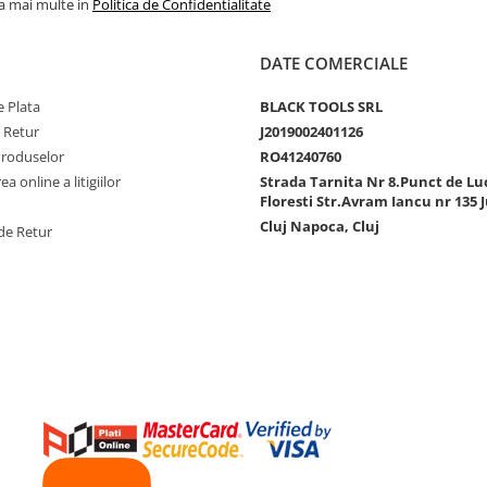
la mai multe in
Politica de Confidentialitate
DATE COMERCIALE
 Plata
BLACK TOOLS SRL
e Retur
J2019002401126
Produselor
RO41240760
a online a litigiilor
Strada Tarnita Nr 8.Punct de Lu
Floresti Str.Avram Iancu nr 135 J
Cluj Napoca, Cluj
de Retur