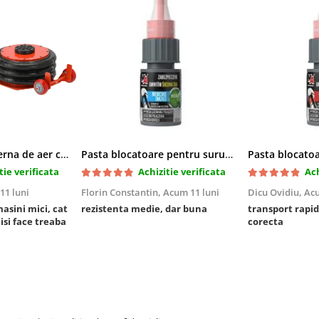
Cric pneumatic perna de aer cu inaltator 6T
Pasta blocatoare pentru suruburi,rezistenta medie
tie verificata
Achizitie verificata
Ach
11 luni
Florin Constantin,
Acum 11 luni
Dicu Ovidiu,
Acu
masini mici, cat
rezistenta medie, dar buna
transport rapid
 isi face treaba
corecta