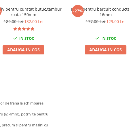
tiv pentru curatat butuc,tambur
Trusa pentru bercuit conducte
%
-27%
roata 150mm
16mm
189,00 Lei
132,00 Lei
177,00 Lei
129,00 Lei
IN STOC
IN STOC
ADAUGA IN COS
ADAUGA IN COS
lor de frână la schimbarea
tru (∅ 4mm), potrivite pentru
, precum și pentru mașini cu