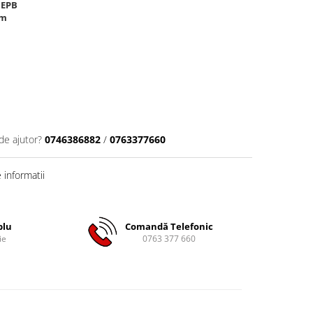
 EPB
mm
de ajutor?
0746386882
/
0763377660
informatii
plu
Comandă Telefonic
ie
0763 377 660