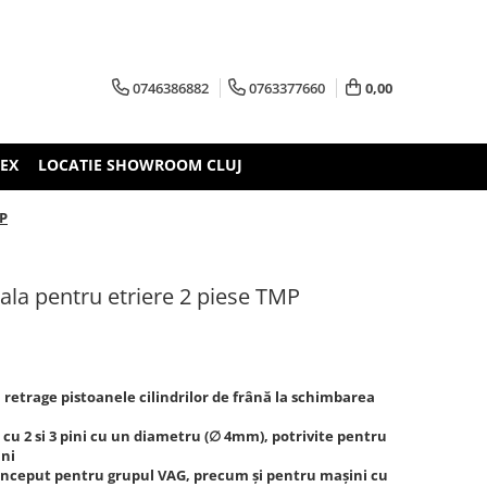
0746386882
0763377660
0,00
TEX
LOCATIE SHOWROOM CLUJ
MP
sala pentru etriere 2 piese TMP
retrage pistoanele cilindrilor de frână la schimbarea
cu 2 si 3 pini cu un diametru (∅ 4mm), potrivite pentru
ini
conceput pentru grupul VAG, precum și pentru mașini cu