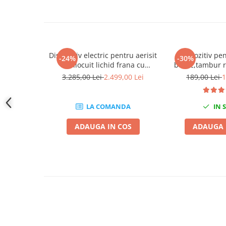
Slefuitoare electrice
Scule fixare distributie
Alfa romeo
Audi
Dispozitiv electric pentru aerisit
Dispozitiv pe
-24%
-30%
si inlocuit lichid frana cu
butuc,tambur 
Bmw
adaptoare
3.285,00 Lei
2.499,00 Lei
189,00 Lei
1
Chevrolet
Chrysler
Citroen
LA COMANDA
IN 
Dacia
ADAUGA IN COS
ADAUGA 
Fiat
Ford
Jaguar
Jeep
Lancia
Land Rover
Mazda
Mercedes