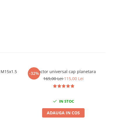
i M15x1.5
Extractor universal cap planetara
Trusa pent
-32%
-45%
169,00 Lei
115,00 Lei
IN STOC
ADAUGA IN COS