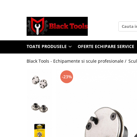
Toate Produsele
Scule Service Auto
Chei Si Truse De Chei
TOATE PRODUSELE
OFERTE ECHIPARE SERVICE
Chei combinate
Chei Combinate Cu Clichet
Black Tools - Echipamente si scule profesionale /
Scul
Chei Cotite
Chei speciale
-23%
Clesti Si Seturi De Clesti
Clesti autoblocanti
Clesti pentru sertizat
Clesti pentru sigurante
Clesti reglabili pentru tevi
Clesti service auto
Clesti universali