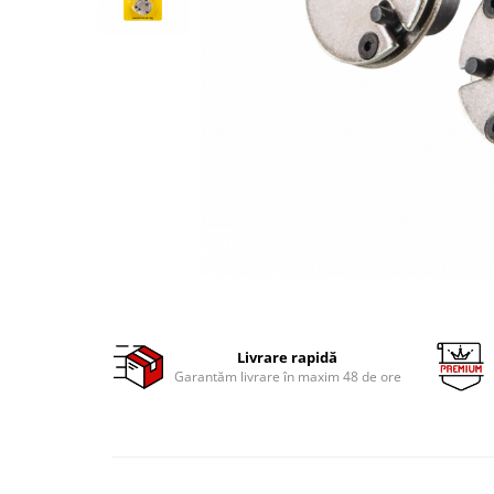
Clima/Aer conditionat
Cricuri cutie viteze
Dispozitive de sablat & accesorii
Dispozitive spalat piese
Dulapuri Bancuri Carucioare
Bancuri de lucru
Carucioare pentru marfa
Cutii pentru scule
Dulapuri echipate
Dulapuri pentru scule
Module scule
Echipamente De Sudura
Livrare rapidă
Garantăm livrare în maxim 48 de ore
Aparate taiere cu plasma
Autogen
Invertoare Sudura
Magneti fixare sudura