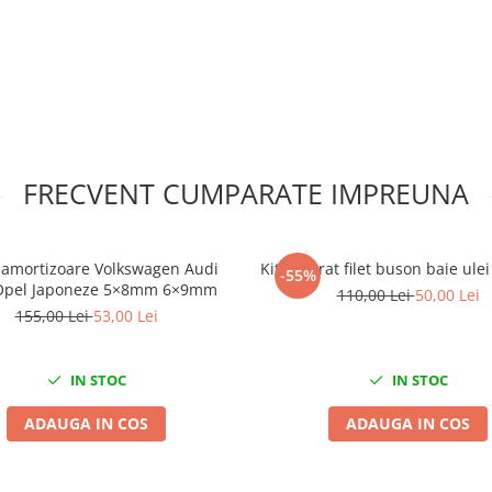
FRECVENT CUMPARATE IMPREUNA
 amortizoare Volkswagen Audi
Kit reparat filet buson baie ule
-55%
Opel Japoneze 5×8mm 6×9mm
110,00 Lei
50,00 Lei
155,00 Lei
53,00 Lei
IN STOC
IN STOC
ADAUGA IN COS
ADAUGA IN COS