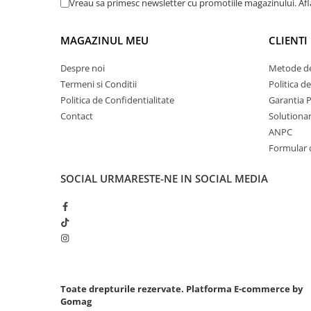
Vreau sa primesc newsletter cu promotiile magazinului. Af
Chei cu clichet
Compresoare
MAGAZINUL MEU
CLIENTI
Filtre Pneumatice
Despre noi
Metode de
Furtune Aer Comprimat
Termeni si Conditii
Politica d
Masini de gaurit si taiat
Politica de Confidentialitate
Garantia 
Pistoale de vopsit
Contact
Solutionare
Pistoale Pneumatice
ANPC
Polizoare biax
Formular 
Scule pentru nituit si capsat
SOCIAL
URMARESTE-NE IN SOCIAL MEDIA
Slefuitoare Pneumatice
Scule speciale
Diagnoza si masurari
Injectoare
Motor
Rulmenti,Bucsi si Extractoare
Toate drepturile rezervate.
Platforma E-commerce by
Sistem directie
Gomag
Sistem franare