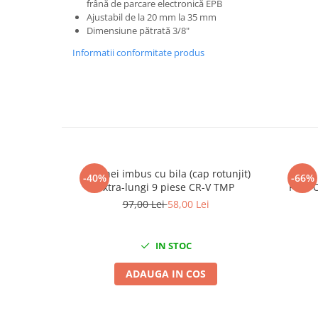
frână de parcare electronică EPB
Chei de Forta
Ajustabil de la 20 mm la 35 mm
Dimensiune pătrată 3/8"
Chei Dinamometrice
Informatii conformitate produs
Ciocane Dalti si Dornuri
Gresoare
Reparat Filete
Scule Electrice
Aeroterme si Incalzitoare
Aparate de spalat cu presiune
Aspiratoare industriale
Set chei imbus cu bila (cap rotunjit)
Cheie
-40%
-66%
Lampi si Lanterne
extra-lungi 9 piese CR-V TMP
Ford 
97,00 Lei
58,00 Lei
Masini de insurubat si gaurit
Masini de polishat
Pistoale aer cald
IN STOC
Pistoale de lipit
ADAUGA IN COS
Pistoale electrice de impact
Polizoare unghiulare
Rindele