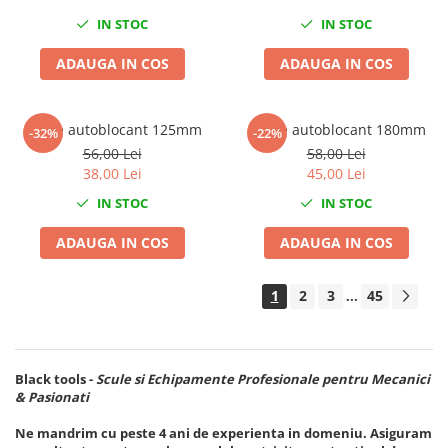
Sisteme de ridicare si sustinere
IN STOC
IN STOC
Capre Auto
ADAUGA IN COS
ADAUGA IN COS
Cricuri Hidraulice
Surubelnite Si Biti
Cleste autoblocant 125mm
Cleste autoblocant 180mm
Truse de biti
-32%
-22%
56,00 Lei
58,00 Lei
Truse de surubelnite
38,00 Lei
45,00 Lei
Vulcanizare
IN STOC
IN STOC
Masini de dejantat roti
Masini de echilibrat roti
ADAUGA IN COS
ADAUGA IN COS
Piese de schimb
Scule Vulcanizare
1
2
3
45
...
Black tools
-
Scule si Echipamente Profesionale pentru Mecanici
& Pasionati
Ne mandrim cu peste 4 ani de experienta in domeniu. Asiguram