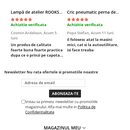
Lampă de atelier ROOKS B2 HYBRID pentru capotă, 2000 lumeni, 5000 mAh
Cric pneumatic perna de aer cu inaltator 6T
Achizitie verificata
Achizitie verificata
Ach
Cosmin Ardelean,
Acum 5
Popa Stefan,
Acum 11 luni
Flo
luni
lun
il folosesc atat la masini
Un produs de calitate
mici, cat si la autoutilitare,
rez
foarte buna foarte practica
isi face treaba
dupa ce o prinzi pe capota
poti sa o dai mai in stanga
sau in dreapta unde ai
nevoie lumina puternica si
Newsletter
Nu rata ofertele si promotiile noastre
de la baterie care tine
destul de mult dar daca o
bagi la priza nu mai ai
treaba toata ziua ,ce...
Vreau sa primesc newsletter cu promotiile
magazinului. Afla mai multe in
Politica de
Confidentialitate
MAGAZINUL MEU