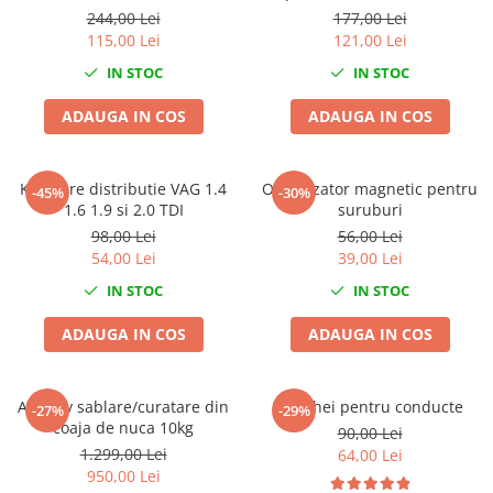
piese
conditionat sau clima 265
Compresoare
244,00 Lei
177,00 Lei
piese
115,00 Lei
121,00 Lei
Filtre Pneumatice
IN STOC
IN STOC
Furtune Aer Comprimat
Masini de gaurit si taiat
ADAUGA IN COS
ADAUGA IN COS
Pistoale de vopsit
Pistoale Pneumatice
Polizoare biax
Kit fixare distributie VAG 1.4
Organizator magnetic pentru
-45%
-30%
1.6 1.9 si 2.0 TDI
suruburi
Scule pentru nituit si capsat
98,00 Lei
56,00 Lei
Slefuitoare Pneumatice
54,00 Lei
39,00 Lei
Scule speciale
IN STOC
IN STOC
Diagnoza si masurari
ADAUGA IN COS
ADAUGA IN COS
Injectoare
Motor
Rulmenti,Bucsi si Extractoare
Abraziv sablare/curatare din
Set chei pentru conducte
-27%
-29%
Sistem directie
coaja de nuca 10kg
90,00 Lei
Sistem franare
1.299,00 Lei
64,00 Lei
950,00 Lei
Sistem Vibro-Power