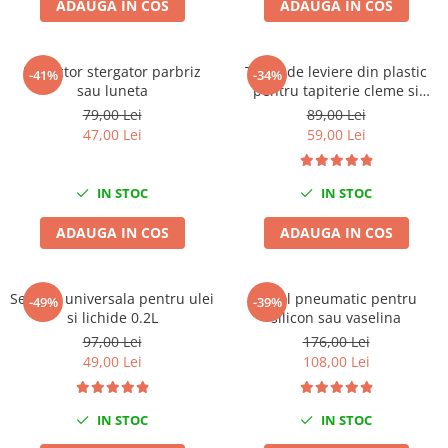
ADAUGA IN COS
ADAUGA IN COS
Chei Dinamometrice
Ciocane Dalti si Dornuri
Gresoare
Extractor stergator parbriz
Trusa de leviere din plastic
-41%
-34%
sau luneta
pentru tapiterie cleme si
Reparat Filete
panouri auto 11 piese
79,00 Lei
89,00 Lei
Scule Electrice
47,00 Lei
59,00 Lei
Aeroterme si Incalzitoare
Aparate de spalat cu presiune
IN STOC
IN STOC
Aspiratoare industriale
Lampi si Lanterne
ADAUGA IN COS
ADAUGA IN COS
Masini de insurubat si gaurit
Masini de polishat
Seringa universala pentru ulei
Pistol pneumatic pentru
-49%
-39%
Pistoale aer cald
si lichide 0.2L
silicon sau vaselina
Pistoale de lipit
97,00 Lei
176,00 Lei
Pistoale electrice de impact
49,00 Lei
108,00 Lei
Polizoare unghiulare
Rindele
IN STOC
IN STOC
Slefuitoare electrice