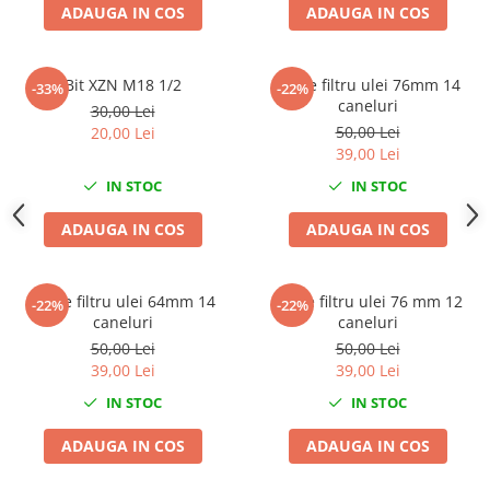
ADAUGA IN COS
ADAUGA IN COS
Scule fixare distributie
Alfa romeo
Audi
Bit XZN M18 1/2
Cheie filtru ulei 76mm 14
-33%
-22%
Bmw
caneluri
30,00 Lei
50,00 Lei
Chevrolet
20,00 Lei
39,00 Lei
Chrysler
IN STOC
IN STOC
Citroen
Dacia
ADAUGA IN COS
ADAUGA IN COS
Fiat
Ford
Cheie filtru ulei 64mm 14
Cheie filtru ulei 76 mm 12
Jaguar
-22%
-22%
caneluri
caneluri
Jeep
50,00 Lei
50,00 Lei
Lancia
39,00 Lei
39,00 Lei
Land Rover
IN STOC
IN STOC
Mazda
Mercedes
ADAUGA IN COS
ADAUGA IN COS
Mini