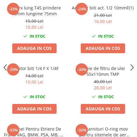
Nissan
Bit torx lung T45 prindere
Adaptor biti act. 1/2 10mmF(1)
-33%
-24%
Opel
10mm lungime 75mm
21,00 Lei
Peugeot
15,00 Lei
16,00 Lei
10,00 Lei
Renault
Rover
IN STOC
IN STOC
Saab
ADAUGA IN COS
ADAUGA IN COS
Seat
Skoda
Suzuki
Adaptor biti 1/4 F X 1/4F
Cheie de filtru de ulei
-29%
-30%
55x110mm TMP
Universale
14,00 Lei
40,00 Lei
10,00 Lei
Volkswagen
28,00 Lei
Volvo
IN STOC
IN STOC
Scule pentru tinichigerie
Scule Pneumatice
ADAUGA IN COS
ADAUGA IN COS
Accesorii Pneumatice
Alte scule pneumatice
Set Chei Pentru Etriere De
Set garnituri O-ring mov
-53%
-32%
Chei cu clichet
Frana VAG, BMW, PSA, MB, 11
pentru sitemele de aer