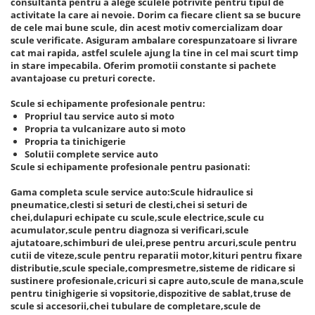
consultanta pentru a alege sculele potrivite pentru tipul de
activitate la care ai nevoie. Dorim ca fiecare client sa se bucure
de cele mai bune scule, din acest motiv comercializam doar
scule verificate. Asiguram ambalare corespunzatoare si livrare
cat mai rapida, astfel sculele ajung la tine in cel mai scurt timp
in stare impecabila. Oferim promotii constante si pachete
avantajoase cu preturi corecte.
Scule si echipamente profesionale pentru:
Propriul tau service auto si moto
Propria ta vulcanizare auto si moto
Propria ta tinichigerie
Solutii complete service auto
Scule si echipamente profesionale pentru pasionati:
Gama completa scule service auto:Scule hidraulice si
pneumatice,clesti si seturi de clesti,chei si seturi de
chei,dulapuri echipate cu scule,scule electrice,scule cu
acumulator,scule pentru diagnoza si verificari,scule
ajutatoare,schimburi de ulei,prese pentru arcuri,scule pentru
cutii de viteze,scule pentru reparatii motor,kituri pentru fixare
distributie,scule speciale,compresmetre,sisteme de ridicare si
sustinere profesionale,cricuri si capre auto,scule de mana,scule
pentru tinighigerie si vopsitorie,dispozitive de sablat,truse de
scule si accesorii,chei tubulare de completare,scule de