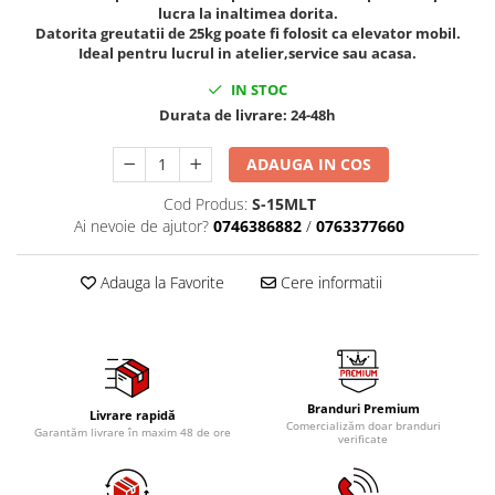
lucra la inaltimea dorita.
Tig-Wig
Datorita greutatii de 25kg poate fi folosit ca elevator mobil.
Pompe si Cilindri Hidraulici
Ideal pentru lucrul in atelier,service sau acasa.
Prese pentru arcuri
IN STOC
Durata de livrare:
24-48h
Redresoare,Roboti Pornire,Cabluri
Curent
ADAUGA IN COS
Schimb ulei
Cod Produs:
S-15MLT
Accesorii schimb ulei
Ai nevoie de ajutor?
0746386882
/
0763377660
Chei buson baie ulei
Chei filtru ulei
Adauga la Favorite
Cere informatii
Recuperatoare de ulei
Scule Ajutatoare
Scule De Mana si Unelte
Aparate de nituit si capsat
Branduri Premium
Livrare rapidă
Burghie
Comercializăm doar branduri
Garantăm livrare în maxim 48 de ore
verificate
Capsatoare tapiterie
Chei de Forta