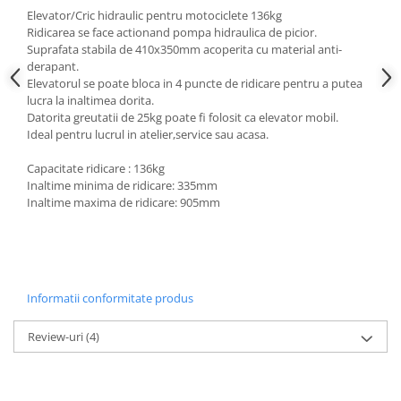
Scule fixare distributie
Elevator/Cric hidraulic pentru motociclete 136kg
Ridicarea se face actionand pompa hidraulica de picior.
Alfa romeo
Suprafata stabila de 410x350mm acoperita cu material anti-
Audi
derapant.
Elevatorul se poate bloca in 4 puncte de ridicare pentru a putea
Bmw
lucra la inaltimea dorita.
Chevrolet
Datorita greutatii de 25kg poate fi folosit ca elevator mobil.
Chrysler
Ideal pentru lucrul in atelier,service sau acasa.
Citroen
Capacitate ridicare : 136kg
Dacia
Inaltime minima de ridicare: 335mm
Fiat
Inaltime maxima de ridicare: 905mm
Ford
Jaguar
Jeep
Lancia
Informatii conformitate produs
Land Rover
Review-uri
(4)
Mazda
Mercedes
Mini