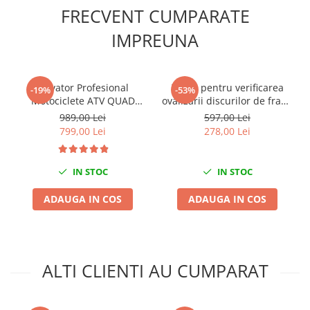
Nissan
FRECVENT CUMPARATE
Opel
IMPREUNA
Peugeot
Renault
Rover
Elevator Profesional
Trusa pentru verificarea
-19%
-53%
Saab
Motociclete ATV QUAD
ovalizarii discurilor de frana
680kg
cu ceas comparator
Seat
989,00 Lei
597,00 Lei
799,00 Lei
278,00 Lei
Skoda
Suzuki
Universale
IN STOC
IN STOC
Volkswagen
ADAUGA IN COS
ADAUGA IN COS
Volvo
Scule pentru tinichigerie
Scule Pneumatice
ALTI CLIENTI AU CUMPARAT
Accesorii Pneumatice
Alte scule pneumatice
Chei cu clichet