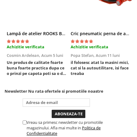
Sisteme de ridicare si sustinere
Capre Auto
Cricuri Hidraulice
Surubelnite Si Biti
Lampă de atelier ROOKS B2 HYBRID pentru capotă, 2000 lumeni, 5000 mAh
Cric pneumatic perna de aer cu inaltator 6T
Truse de biti
Achizitie verificata
Achizitie verificata
A
Truse de surubelnite
Cosmin Ardelean,
Acum 5 luni
Popa Stefan,
Acum 11 luni
F
Vulcanizare
Un produs de calitate foarte
il folosesc atat la masini mici,
r
Masini de dejantat roti
buna foarte practica dupa ce
cat si la autoutilitare, isi face
o prinzi pe capota poti sa o dai
treaba
Masini de echilibrat roti
mai in stanga sau in dreapta
Piese de schimb
unde ai nevoie lumina
puternica si de la baterie care
Scule Vulcanizare
Newsletter
Nu rata ofertele si promotiile noastre
tine destul de mult dar daca o
bagi la priza nu mai ai treaba
toata ziua ,ce...
Vreau sa primesc newsletter cu promotiile
magazinului. Afla mai multe in
Politica de
Confidentialitate