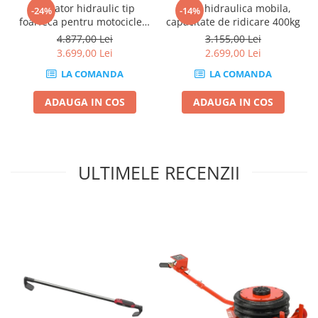
Elevator hidraulic tip
Masa hidraulica mobila,
-24%
-14%
Compresoare
foarfeca pentru motociclete
capacitate de ridicare 400kg
Filtre Pneumatice
450kg
4.877,00 Lei
3.155,00 Lei
Furtune Aer Comprimat
3.699,00 Lei
2.699,00 Lei
Masini de gaurit si taiat
LA COMANDA
LA COMANDA
Pistoale de vopsit
ADAUGA IN COS
ADAUGA IN COS
Pistoale Pneumatice
Polizoare biax
Scule pentru nituit si capsat
Slefuitoare Pneumatice
ULTIMELE RECENZII
Scule speciale
Diagnoza si masurari
Injectoare
Motor
Rulmenti,Bucsi si Extractoare
Sistem directie
Sistem franare
Sistem Vibro-Power