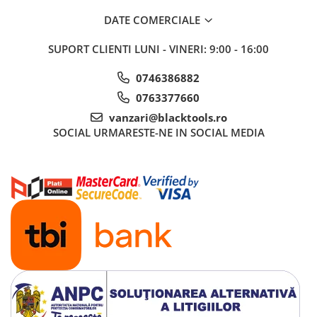
Truse si Accesorii 3/4
DATE COMERCIALE
Truse si Accesorii 3/8
SUPORT CLIENTI
LUNI - VINERI: 9:00 - 16:00
Truse si acesorii de impact
0746386882
Accesorii de impact 1"
0763377660
Accesorii de impact 1/2
vanzari@blacktools.ro
Accesorii de impact 3/4
SOCIAL
URMARESTE-NE IN SOCIAL MEDIA
Truse de adaptoare
Truse de biti de impact
Tubulare de impact 1"
Tubulare de impact 1/2
Tubulare de impact 3/4
Tubulare 1/2
Tubulare 1/2 bihexagonale
Tubulare 1/2 hexagonale
Tubulare 1/4
Tubulare 3/4