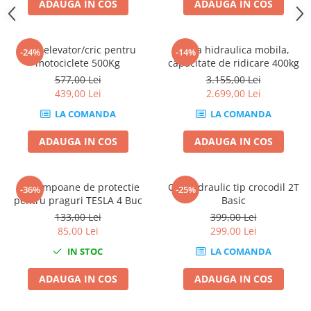
ADAUGA IN COS
ADAUGA IN COS
Chei de Forta
Chei Dinamometrice
Mini elevator/cric pentru
Masa hidraulica mobila,
Ciocane Dalti si Dornuri
-24%
-14%
motociclete 500Kg
capacitate de ridicare 400kg
Gresoare
577,00 Lei
3.155,00 Lei
Reparat Filete
439,00 Lei
2.699,00 Lei
Scule Electrice
LA COMANDA
LA COMANDA
Aeroterme si Incalzitoare
ADAUGA IN COS
ADAUGA IN COS
Aparate de spalat cu presiune
Aspiratoare industriale
Lampi si Lanterne
Set tampoane de protectie
Cric hidraulic tip crocodil 2T
-36%
-25%
Masini de insurubat si gaurit
pentru praguri TESLA 4 Buc
Basic
133,00 Lei
399,00 Lei
Masini de polishat
85,00 Lei
299,00 Lei
Pistoale aer cald
IN STOC
LA COMANDA
Pistoale de lipit
Pistoale electrice de impact
ADAUGA IN COS
ADAUGA IN COS
Polizoare unghiulare
Rindele