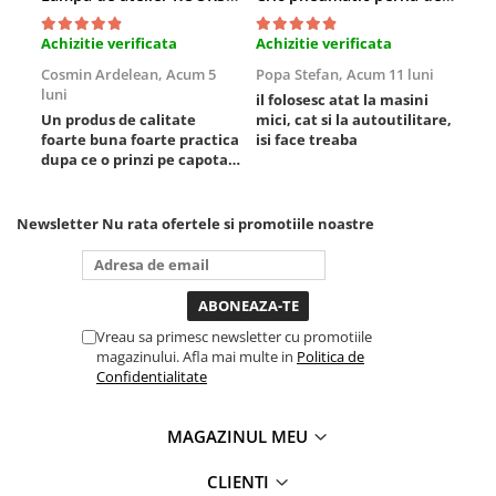
Sistem Vibro-Power
Achizitie verificata
Achizitie verificata
Ach
Sisteme de ridicare si sustinere
Cosmin Ardelean,
Acum 5
Popa Stefan,
Acum 11 luni
Flo
luni
lun
Capre Auto
il folosesc atat la masini
Un produs de calitate
mici, cat si la autoutilitare,
rez
Cricuri Hidraulice
foarte buna foarte practica
isi face treaba
Surubelnite Si Biti
dupa ce o prinzi pe capota
poti sa o dai mai in stanga
Truse de biti
sau in dreapta unde ai
Truse de surubelnite
nevoie lumina puternica si
Newsletter
Nu rata ofertele si promotiile noastre
de la baterie care tine
Vulcanizare
destul de mult dar daca o
Masini de dejantat roti
bagi la priza nu mai ai
treaba toata ziua ,ce...
Masini de echilibrat roti
Piese de schimb
Vreau sa primesc newsletter cu promotiile
magazinului. Afla mai multe in
Politica de
Scule Vulcanizare
Confidentialitate
Truse de scule si accesorii
Truse de scule
MAGAZINUL MEU
Truse si accesorii 1/2
CLIENTI
Truse si Accesorii 1/4