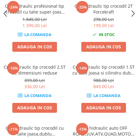
Cric hidraulic profesional tip
Cric hidraulic tip crocodil 2T
Slefuitoare electrice
-24%
-33%
crocodil cu talie super-joasa
Forcekraft
Scule fixare distributie
2T ROOKS SUPER LOW 7-61 2 t
1.845,00 Lei
298,00 Lei
Alfa romeo
1.399,00 Lei
199,00 Lei
Audi
LA COMANDA
IN STOC
Bmw
ADAUGA IN COS
ADAUGA IN COS
Chevrolet
Chrysler
Citroen
Cric hidraulic tip crocodil 2.5T
Cric hidraulic tip crocodil 1.5T
-16%
-14%
Dacia
de dimensiuni reduse
cu talie joasa si cilindru dublu
JCB
399,00 Lei
988,00 Lei
Fiat
336,00 Lei
849,00 Lei
Ford
LA COMANDA
LA COMANDA
Jaguar
Jeep
ADAUGA IN COS
ADAUGA IN COS
Lancia
Land Rover
Cric hidraulic tip crocodil cu
Cric hidraulic auto OFF
Mazda
-11%
-15%
talie joasa,dublu
ROAD,SUV,ATV,QUAD,MOTO 4
Mercedes