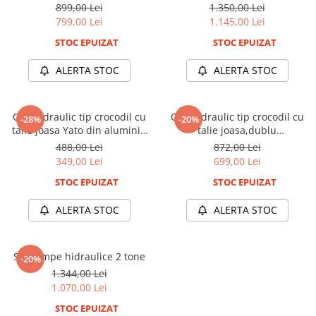
cilindru(ridicare rapida) Rooks
in 1 2T 188-660 mm
899,00 Lei
1.350,00 Lei
Mini
3T 75-505mm
799,00 Lei
1.145,00 Lei
Nissan
STOC EPUIZAT
STOC EPUIZAT
Opel
Peugeot
ALERTA STOC
ALERTA STOC
Renault
Rover
Cric hidraulic tip crocodil cu
Cric hidraulic tip crocodil cu
-28%
-20%
Saab
talie joasa Yato din aluminiu
talie joasa,dublu
Seat
2T 89-359 mm
cilindru(ridicare rapida)
488,00 Lei
872,00 Lei
KbGlobal 3T 83-465mm
349,00 Lei
699,00 Lei
Skoda
Suzuki
STOC EPUIZAT
STOC EPUIZAT
Universale
ALERTA STOC
ALERTA STOC
Volkswagen
Volvo
Scule pentru tinichigerie
Set rampe hidraulice 2 tone
-20%
1.344,00 Lei
Scule Pneumatice
1.070,00 Lei
Accesorii Pneumatice
STOC EPUIZAT
Alte scule pneumatice