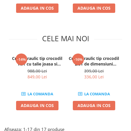
Clima/Aer conditionat
ADAUGA IN COS
ADAUGA IN COS
Cricuri cutie viteze
Dispozitive de sablat & accesorii
Dispozitive spalat piese
CELE MAI NOI
Dulapuri Bancuri Carucioare
Bancuri de lucru
Carucioare pentru marfa
Cric hidraulic tip crocodil
Cric hidraulic tip crocodil
Cr
-14%
-16%
Cutii pentru scule
1.5T cu talie joasa si
2.5T de dimensiuni
cilindru dublu JCB
reduse
Dulapuri echipate
988,00 Lei
399,00 Lei
849,00 Lei
336,00 Lei
Dulapuri pentru scule
Module scule
Echipamente De Sudura
LA COMANDA
LA COMANDA
Aparate taiere cu plasma
ADAUGA IN COS
ADAUGA IN COS
Autogen
Invertoare Sudura
Magneti fixare sudura
Afiseaza:
1-
17
din
17
produse