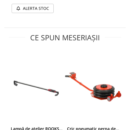
Chei cu clichet
ALERTA STOC
Compresoare
Filtre Pneumatice
Furtune Aer Comprimat
CE SPUN MESERIAȘII
Masini de gaurit si taiat
Pistoale de vopsit
Pistoale Pneumatice
Polizoare biax
Scule pentru nituit si capsat
Slefuitoare Pneumatice
Scule speciale
Diagnoza si masurari
Injectoare
Motor
Rulmenti,Bucsi si Extractoare
Sistem directie
Lampă de atelier ROOKS B2 HYBRID pentru capotă, 2000 lumeni, 5000 mAh
Cric pneumatic perna de aer cu inaltator 6T
Sistem franare