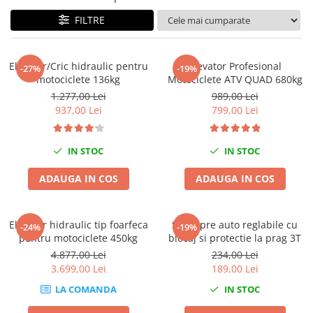
Mig-Mag
FILTRE
Sudura In Puncte
Tig-Wig
Pompe si Cilindri Hidraulici
Elevator/Cric hidraulic pentru
Elevator Profesional
-27%
-19%
motociclete 136kg
Motociclete ATV QUAD 680kg
Prese pentru arcuri
1.277,00 Lei
989,00 Lei
Redresoare,Roboti Pornire,Cabluri
937,00 Lei
799,00 Lei
Curent
Schimb ulei
IN STOC
IN STOC
Accesorii schimb ulei
Chei buson baie ulei
ADAUGA IN COS
ADAUGA IN COS
Chei filtru ulei
Recuperatoare de ulei
Elevator hidraulic tip foarfeca
Set capre auto reglabile cu
-24%
-19%
Scule Ajutatoare
pentru motociclete 450kg
blocaj si protectie la prag 3T
Scule De Mana si Unelte
4.877,00 Lei
234,00 Lei
3.699,00 Lei
189,00 Lei
Aparate de nituit si capsat
LA COMANDA
IN STOC
Burghie
Capsatoare tapiterie