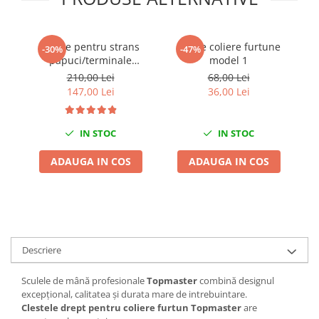
Chei de Forta
Chei Dinamometrice
Cleste pentru strans
Cleste coliere furtune
-30%
-47%
Ciocane Dalti si Dornuri
papuci/terminale
model 1
6
Gresoare
electrice
210,00 Lei
68,00 Lei
Reparat Filete
147,00 Lei
36,00 Lei
Scule Electrice
Aeroterme si Incalzitoare
IN STOC
IN STOC
Aparate de spalat cu presiune
ADAUGA IN COS
ADAUGA IN COS
Aspiratoare industriale
Lampi si Lanterne
Masini de insurubat si gaurit
Masini de polishat
Pistoale aer cald
Descriere
Pistoale de lipit
Pistoale electrice de impact
Sculele de mână profesionale
Topmaster
combină designul
excepțional, calitatea și durata mare de intrebuintare.
Polizoare unghiulare
Clestele drept pentru coliere furtun Topmaster
are
Rindele