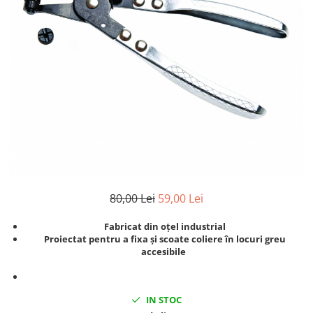
Clima/Aer conditionat
Cricuri cutie viteze
Dispozitive de sablat & accesorii
Dispozitive spalat piese
Dulapuri Bancuri Carucioare
Bancuri de lucru
Carucioare pentru marfa
Cutii pentru scule
Dulapuri echipate
Dulapuri pentru scule
80,00 Lei
59,00 Lei
Module scule
Echipamente De Sudura
Fabricat din oțel industrial
Proiectat pentru a fixa și scoate coliere în locuri greu
Aparate taiere cu plasma
accesibile
Autogen
Invertoare Sudura
Magneti fixare sudura
IN STOC