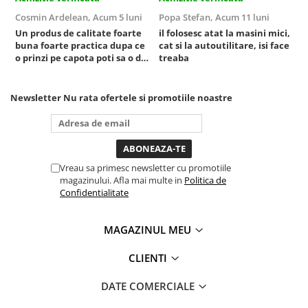
Sistem Vibro-Power
Cosmin Ardelean,
Acum 5 luni
Popa Stefan,
Acum 11 luni
F
Un produs de calitate foarte
il folosesc atat la masini mici,
r
Sisteme de ridicare si sustinere
buna foarte practica dupa ce
cat si la autoutilitare, isi face
o prinzi pe capota poti sa o dai
treaba
Capre Auto
mai in stanga sau in dreapta
Cricuri Hidraulice
unde ai nevoie lumina
Surubelnite Si Biti
puternica si de la baterie care
Newsletter
Nu rata ofertele si promotiile noastre
tine destul de mult dar daca o
Truse de biti
bagi la priza nu mai ai treaba
toata ziua ,ce...
Truse de surubelnite
Vulcanizare
Vreau sa primesc newsletter cu promotiile
Masini de dejantat roti
magazinului. Afla mai multe in
Politica de
Masini de echilibrat roti
Confidentialitate
Piese de schimb
Scule Vulcanizare
MAGAZINUL MEU
Truse de scule si accesorii
CLIENTI
Truse de scule
Truse si accesorii 1/2
DATE COMERCIALE
Truse si Accesorii 1/4