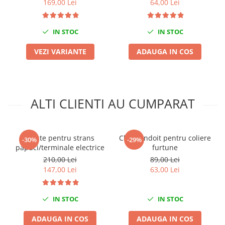
169,00 Lei
64,00 Lei
Mini
Nissan
IN STOC
IN STOC
Opel
Peugeot
VEZI VARIANTE
ADAUGA IN COS
Renault
Rover
Saab
ALTI CLIENTI AU CUMPARAT
Seat
Skoda
Suzuki
Cleste pentru strans
Cleste indoit pentru coliere
-30%
-29%
Universale
papuci/terminale electrice
furtune
Volkswagen
210,00 Lei
89,00 Lei
Volvo
147,00 Lei
63,00 Lei
Scule pentru tinichigerie
Scule Pneumatice
IN STOC
IN STOC
Accesorii Pneumatice
ADAUGA IN COS
ADAUGA IN COS
Alte scule pneumatice