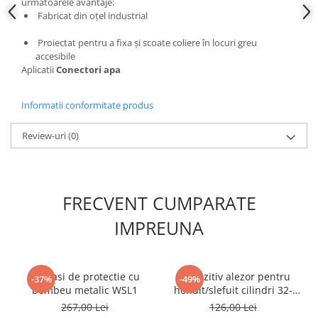
urmatoarele avantaje:
Slefuitoare electrice
Fabricat din oțel industrial
Scule fixare distributie
Proiectat pentru a fixa și scoate coliere în locuri greu
Alfa romeo
accesibile
Aplicatii
Conectori apa
Audi
Bmw
Informatii conformitate produs
Chevrolet
Chrysler
Review-uri
(0)
Citroen
Dacia
Fiat
FRECVENT CUMPARATE
Ford
Jaguar
IMPREUNA
Jeep
Lancia
Adidasi de protectie cu
Dispozitiv alezor pentru
Land Rover
-37%
-49%
bombeu metalic WSL1
honuit/slefuit cilindri 32-
Mazda
89mm
267,00 Lei
126,00 Lei
Mercedes