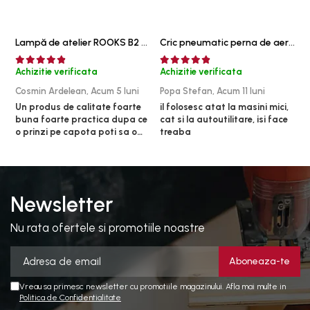
Lampă de atelier ROOKS B2 HYBRID pentru capotă, 2000 lumeni, 5000 mAh
Cric pneumatic perna de aer cu inaltator 6T
Achizitie verificata
Achizitie verificata
A
Cosmin Ardelean,
Acum 5 luni
Popa Stefan,
Acum 11 luni
F
Un produs de calitate foarte
il folosesc atat la masini mici,
r
buna foarte practica dupa ce
cat si la autoutilitare, isi face
o prinzi pe capota poti sa o
treaba
dai mai in stanga sau in
dreapta unde ai nevoie lumina
puternica si de la baterie care
tine destul de mult dar daca o
bagi la priza nu mai ai treaba
Newsletter
toata ziua ,ce...
Nu rata ofertele si promotiile noastre
Vreau sa primesc newsletter cu promotiile magazinului. Afla mai multe in
Politica de Confidentialitate