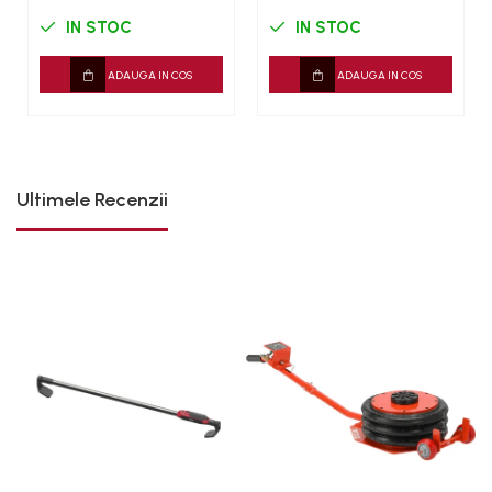
Sistem franare
IN STOC
IN STOC
Sistem Vibro-Power
ADAUGA IN COS
ADAUGA IN COS
Sisteme de ridicare si sustinere
Capre Auto
Cricuri Hidraulice
Surubelnite Si Biti
Ultimele Recenzii
Truse de biti
Truse de surubelnite
Vulcanizare
Masini de dejantat roti
Masini de echilibrat roti
Piese de schimb
Scule Vulcanizare