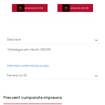
Rindele
ADAUGA IN COS
ADAUGA IN COS
Slefuitoare electrice
Scule fixare distributie
Alfa romeo
Audi
Bmw
Descriere
Chevrolet
Chrysler
Tehnologie anti vibratii. DIN 1041.
Citroen
Dacia
Fiat
Informatii conformitate produs
Ford
Review-uri
(0)
Jaguar
Jeep
Lancia
Land Rover
Frecvent cumparate impreuna
Mazda